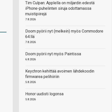
Tim Culpan: Applella on miljardin edestä
iPhone-puhelinten siruja odottamassa
muistipiirejä
7.8.2026
Doom pyörii nyt (melkein) myös Commodore
64:llä
7.8.2026
Doom pyörii nyt myös Paintissa
6.8.2026
Keychron kehittää avoimen lähdekoodin
firmwarea pelihiiriin
5.8.2026
Honor uudisti logonsa
5.8.2026