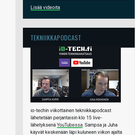
Lisää videoita
TEKNIIKKAPODCAST
io-techin viikottainen tekniikkapodcast
lähetetään perjantaisin klo 15 live-
lähetyksenä
YouTubessa
. Sampsa ja Juha
käyvät keskenään läpi kuluneen viikon ajalta