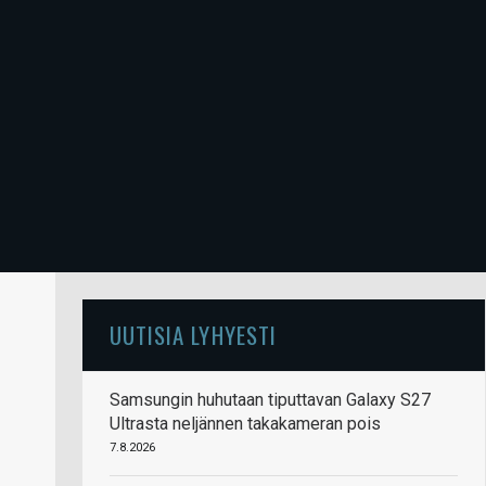
UUTISIA LYHYESTI
Samsungin huhutaan tiputtavan Galaxy S27
Ultrasta neljännen takakameran pois
7.8.2026