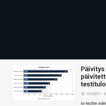
Päivitys
päivitet
testitul
13.4.2017 - 
Io-techin edel