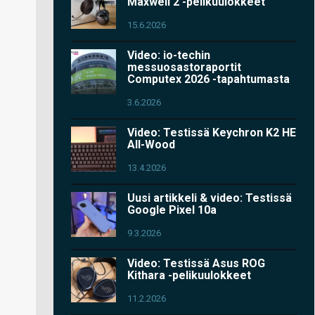
Maxwell 2 -pelikuulokkeet
15.6.2026
Video: io-techin
messuosastoraportit
Computex 2026 -tapahtumasta
3.6.2026
Video: Testissä Keychron K2 HE
All-Wood
13.4.2026
Uusi artikkeli & video: Testissä
Google Pixel 10a
9.3.2026
Video: Testissä Asus ROG
Kithara -pelikuulokkeet
11.2.2026