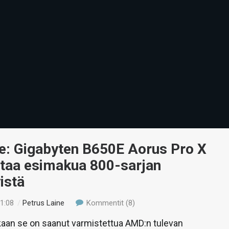
fe: Gigabyten B650E Aorus Pro X
taa esimakua 800-sarjan
istä
01:08
/
Petrus Laine
Kommentit (8)
aan se on saanut varmistettua AMD:n tulevan