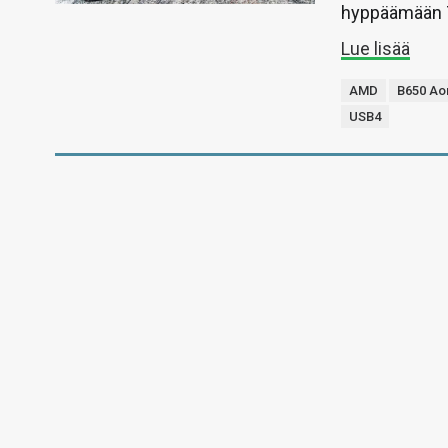
hyppäämään 70
Lue lisää
AMD
B650 Ao
USB4