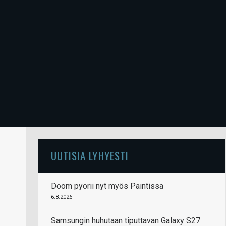
UUTISIA LYHYESTI
Doom pyörii nyt myös Paintissa
6.8.2026
Samsungin huhutaan tiputtavan Galaxy S27