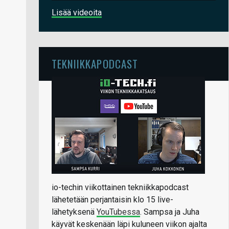
Lisää videoita
TEKNIIKKAPODCAST
io-techin viikottainen tekniikkapodcast
lähetetään perjantaisin klo 15 live-
lähetyksenä
YouTubessa
. Sampsa ja Juha
käyvät keskenään läpi kuluneen viikon ajalta