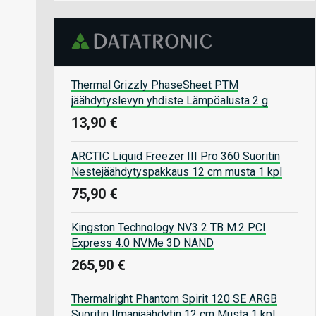
Thermal Grizzly PhaseSheet PTM
jäähdytyslevyn yhdiste Lämpöalusta 2 g
13,90 €
ARCTIC Liquid Freezer III Pro 360 Suoritin
Nestejäähdytyspakkaus 12 cm musta 1 kpl
75,90 €
Kingston Technology NV3 2 TB M.2 PCI
Express 4.0 NVMe 3D NAND
265,90 €
Thermalright Phantom Spirit 120 SE ARGB
Suoritin Ilmanjäähdytin 12 cm Musta 1 kpl