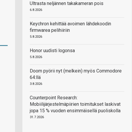
Ultrasta neljännen takakameran pois
6.8.2026
Keychron kehittää avoimen lähdekoodin
firmwarea pelihiiriin
5.8.2026
Honor uudisti logonsa
5.8.2026
Doom pyörii nyt (melkein) myös Commodore
64:llä
3.8.2026
Counterpoint Research:
Mobiilijärjestelmäpiirien toimitukset laskivat
jopa 15 % vuoden ensimmäisellä puoliskolla
31.7.2026