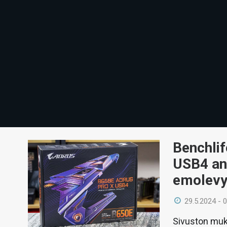
Benchli
USB4 an
emolevy
29.5.2024 - 
Sivuston muk