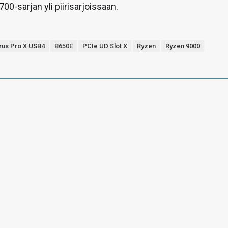
0-sarjan yli piirisarjoissaan.
rus Pro X USB4
B650E
PCIe UD Slot X
Ryzen
Ryzen 9000