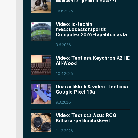
Maxwell 2 -pelikuulokkeet
15.6.2026
Video: io-techin
messuosastoraportit
Computex 2026 -tapahtumasta
3.6.2026
Video: Testissä Keychron K2 HE
All-Wood
13.4.2026
Uusi artikkeli & video: Testissä
Google Pixel 10a
9.3.2026
Video: Testissä Asus ROG
Kithara -pelikuulokkeet
11.2.2026