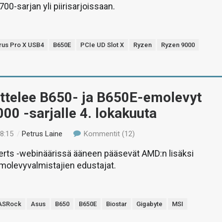
0-sarjan yli piirisarjoissaan.
rus Pro X USB4
B650E
PCIe UD Slot X
Ryzen
Ryzen 9000
ttelee B650- ja B650E-emolevyt
00 -sarjalle 4. lokakuuta
08:15
/
Petrus Laine
Kommentit (12)
erts -webinäärissä ääneen pääsevät AMD:n lisäksi
molevyvalmistajien edustajat.
ASRock
Asus
B650
B650E
Biostar
Gigabyte
MSI