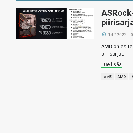
ASRock-
piirisar
14.7.2022 - 
AMD on esitell
piirisarjat.
Lue lisää
AM5
AMD