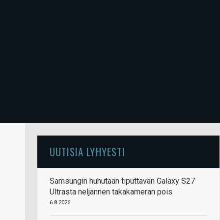
UUTISIA LYHYESTI
Samsungin huhutaan tiputtavan Galaxy S27
Ultrasta neljännen takakameran pois
6.8.2026