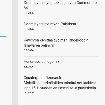
Doom pyörii nyt (melkein) myös Commodore
64:llä
6.8.2026
Doom pyörii nyt myös Paintissa
6.8.2026
Keychron kehittää avoimen lähdekoodin
firmwarea pelihiiriin
5.8.2026
Honor uudisti logonsa
5.8.2026
Counterpoint Research:
Mobiilijärjestelmäpiirien toimitukset laskivat
jopa 15 % vuoden ensimmäisellä puoliskolla
31.7.2026