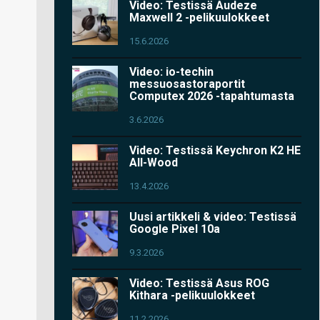
Video: Testissä Audeze
Maxwell 2 -pelikuulokkeet
15.6.2026
Video: io-techin
messuosastoraportit
Computex 2026 -tapahtumasta
3.6.2026
Video: Testissä Keychron K2 HE
All-Wood
13.4.2026
Uusi artikkeli & video: Testissä
Google Pixel 10a
9.3.2026
Video: Testissä Asus ROG
Kithara -pelikuulokkeet
11.2.2026