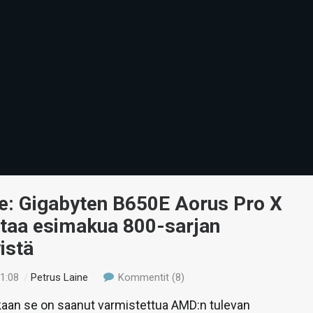
fe: Gigabyten B650E Aorus Pro X
taa esimakua 800-sarjan
istä
01:08
/
Petrus Laine
Kommentit (8)
aan se on saanut varmistettua AMD:n tulevan