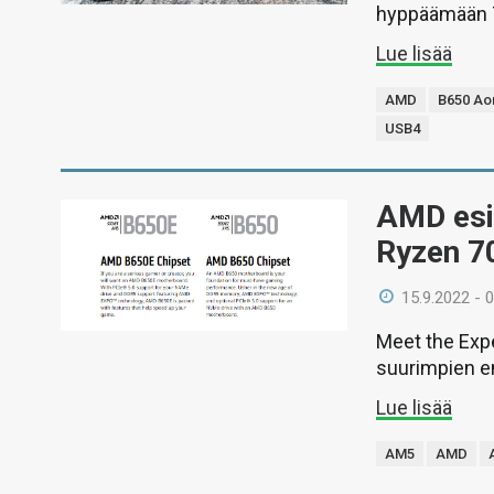
hyppäämään 70
Lue lisää
AMD
B650 Ao
USB4
AMD esi
Ryzen 70
15.9.2022 - 
Meet the Exp
suurimpien e
Lue lisää
AM5
AMD