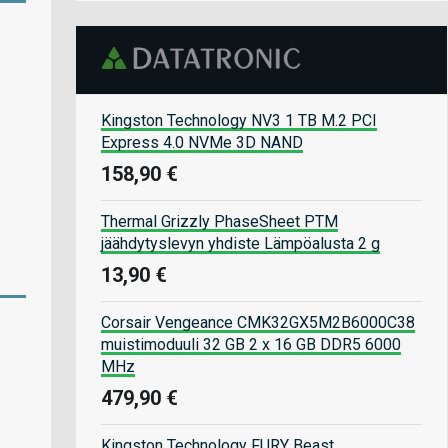
Kingston Technology NV3 1 TB M.2 PCI
Express 4.0 NVMe 3D NAND
158,90 €
Thermal Grizzly PhaseSheet PTM
jäähdytyslevyn yhdiste Lämpöalusta 2 g
13,90 €
Corsair Vengeance CMK32GX5M2B6000C38
muistimoduuli 32 GB 2 x 16 GB DDR5 6000
MHz
479,90 €
Kingston Technology FURY Beast