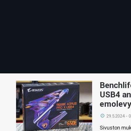
Benchli
USB4 an
emolevy
29.5.2024 - 
Sivuston muk