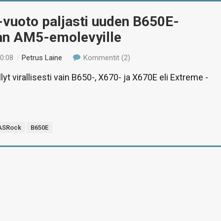
vuoto paljasti uuden B650E-
jan AM5-emolevyille
00:08
/
Petrus Laine
Kommentit (2)
yt virallisesti vain B650-, X670- ja X670E eli Extreme -
ASRock
B650E