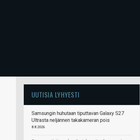
UUTISIA LYHYESTI
Samsungin huhutaan tiputtavan Galaxy S27
Ultrasta neljännen takakameran pois
8.8.2026