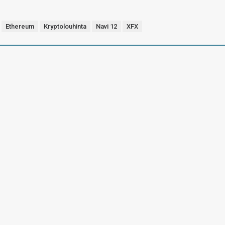
Ethereum
Kryptolouhinta
Navi 12
XFX