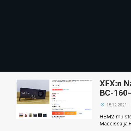
XFX:n Na
BC-160-l
15.12.2021 -
HBM2-muisteil
Maceissa ja 