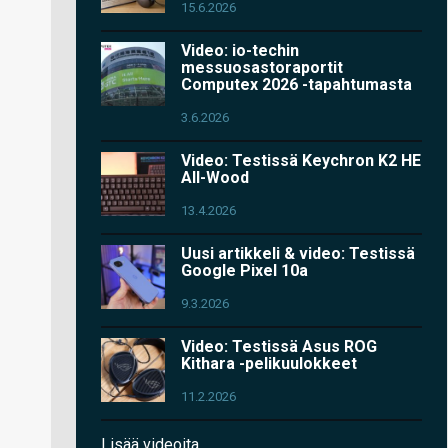
15.6.2026
Video: io-techin
messuosastoraportit
Computex 2026 -tapahtumasta
3.6.2026
Video: Testissä Keychron K2 HE
All-Wood
13.4.2026
Uusi artikkeli & video: Testissä
Google Pixel 10a
9.3.2026
Video: Testissä Asus ROG
Kithara -pelikuulokkeet
11.2.2026
Lisää videoita