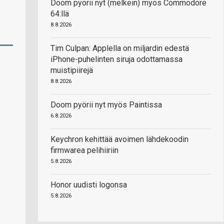
Doom pyörii nyt (melkein) myös Commodore
64:llä
8.8.2026
Tim Culpan: Applella on miljardin edestä
iPhone-puhelinten siruja odottamassa
muistipiirejä
8.8.2026
Doom pyörii nyt myös Paintissa
6.8.2026
Keychron kehittää avoimen lähdekoodin
firmwarea pelihiiriin
5.8.2026
Honor uudisti logonsa
5.8.2026