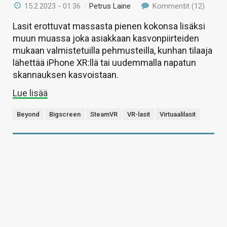
15.2.2023 - 01:36
/
Petrus Laine
Kommentit (12)
Lasit erottuvat massasta pienen kokonsa lisäksi
muun muassa joka asiakkaan kasvonpiirteiden
mukaan valmistetuilla pehmusteilla, kunhan tilaaja
lähettää iPhone XR:llä tai uudemmalla napatun
skannauksen kasvoistaan.
Lue lisää
Beyond
Bigscreen
SteamVR
VR-lasit
Virtuaalilasit