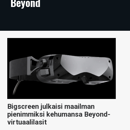
Beyond
ARTIKKELIT
VIDEOT
TECHBBS
TIETOA
HINTA.FI
KAUPPA
VAIHDA TEEMA
Bigscreen julkaisi maailman
HAKU
pienimmiksi kehumansa Beyond-
virtuaalilasit