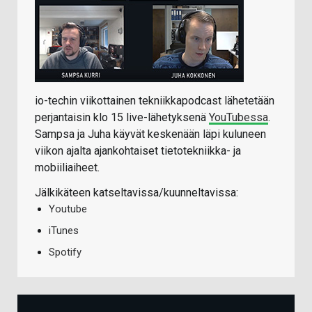
io-techin viikottainen tekniikkapodcast lähetetään
perjantaisin klo 15 live-lähetyksenä
YouTubessa
.
Sampsa ja Juha käyvät keskenään läpi kuluneen
viikon ajalta ajankohtaiset tietotekniikka- ja
mobiiliaiheet.
Jälkikäteen katseltavissa/kuunneltavissa:
Youtube
iTunes
Spotify