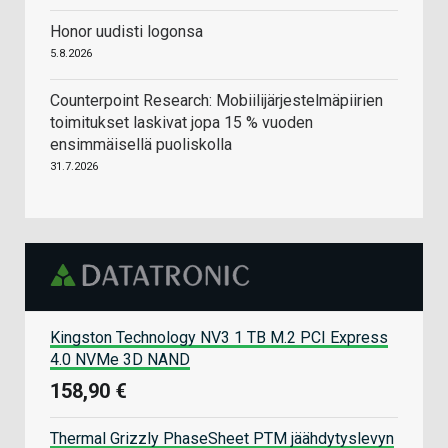
Honor uudisti logonsa
5.8.2026
Counterpoint Research: Mobiilijärjestelmäpiirien
toimitukset laskivat jopa 15 % vuoden
ensimmäisellä puoliskolla
31.7.2026
Kingston Technology NV3 1 TB M.2 PCI Express
4.0 NVMe 3D NAND
158,90 €
Thermal Grizzly PhaseSheet PTM jäähdytyslevyn