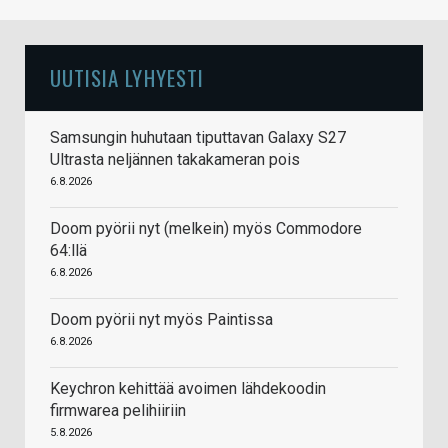
UUTISIA LYHYESTI
Samsungin huhutaan tiputtavan Galaxy S27
Ultrasta neljännen takakameran pois
6.8.2026
Doom pyörii nyt (melkein) myös Commodore
64:llä
6.8.2026
Doom pyörii nyt myös Paintissa
6.8.2026
Keychron kehittää avoimen lähdekoodin
firmwarea pelihiiriin
5.8.2026