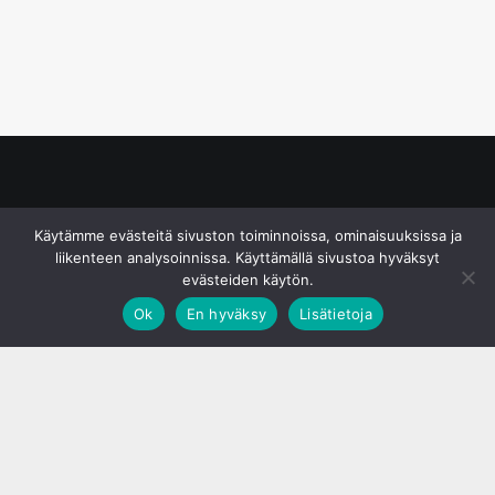
© S&J Media Oy
Käytämme evästeitä sivuston toiminnoissa, ominaisuuksissa ja
liikenteen analysoinnissa. Käyttämällä sivustoa hyväksyt
evästeiden käytön.
Ok
En hyväksy
Lisätietoja
;