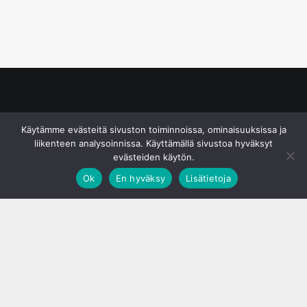
© S&J Media Oy
Käytämme evästeitä sivuston toiminnoissa, ominaisuuksissa ja
liikenteen analysoinnissa. Käyttämällä sivustoa hyväksyt
evästeiden käytön.
Ok
En hyväksy
Lisätietoja
;