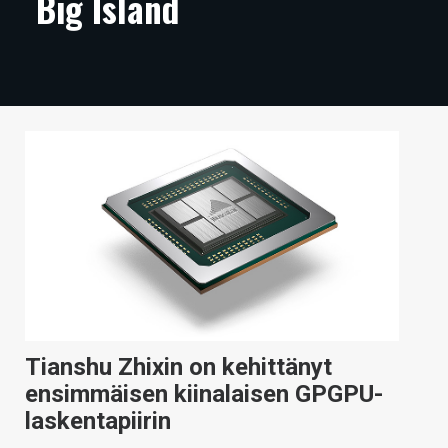
Big Island
ARTIKKELIT
VIDEOT
TECHBBS
TIETOA
HINTA.FI
KAUPPA
VAIHDA TEEMA
Tianshu Zhixin on kehittänyt
HAKU
ensimmäisen kiinalaisen GPGPU-
laskentapiirin