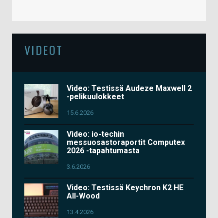
VIDEOT
Video: Testissä Audeze Maxwell 2
-pelikuulokkeet
15.6.2026
Video: io-techin
messuosastoraportit Computex
2026 -tapahtumasta
3.6.2026
Video: Testissä Keychron K2 HE
All-Wood
13.4.2026