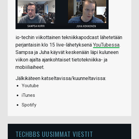
io-techin viikottainen tekniikkapodcast lähetetään
perjantaisin klo 15 live-lähetyksenä
YouTubessa
.
Sampsa ja Juha käyvät keskenään läpi kuluneen
viikon ajalta ajankohtaiset tietotekniikka- ja
mobiiliaiheet.
Jälkikäteen katseltavissa/kuunneltavissa:
Youtube
iTunes
Spotify
TECHBBS UUSIMMAT VIESTIT