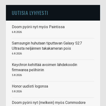
UUTISIA LYHYESTI
Doom pyörii nyt myös Paintissa
6.8.2026
Samsungin huhutaan tiputtavan Galaxy S27
Ultrasta neljännen takakameran pois
6.8.2026
Keychron kehittää avoimen lähdekoodin
firmwarea pelihiiriin
5.8.2026
Honor uudisti logonsa
5.8.2026
Doom pyörii nyt (melkein) myös Commodore