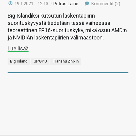
19.1.2021 - 12:13
/
Petrus Laine
Kommentit (2)
Big Islandiksi kutsutun laskentapiirin
suorituskyvystä tiedetään tässä vaiheessa
teoreettinen FP16-suorituskyky, mikä osuu AMD:n
ja NVIDIAn laskentapiirien välimaastoon.
Lue lisää
Big Island
GPGPU
Tianshu Zhixin