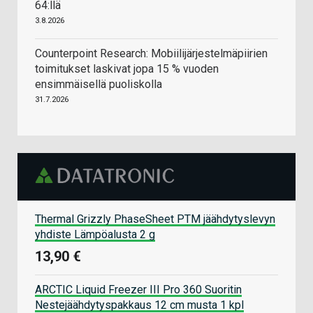
64:llä
3.8.2026
Counterpoint Research: Mobiilijärjestelmäpiirien
toimitukset laskivat jopa 15 % vuoden
ensimmäisellä puoliskolla
31.7.2026
Thermal Grizzly PhaseSheet PTM jäähdytyslevyn
yhdiste Lämpöalusta 2 g
13,90 €
ARCTIC Liquid Freezer III Pro 360 Suoritin
Nestejäähdytyspakkaus 12 cm musta 1 kpl