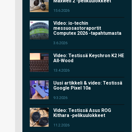
Maxwell 2 -pelikuulokkeet
15.6.2026
Video: io-techin
messuosastoraportit
Computex 2026 -tapahtumasta
3.6.2026
Video: Testissä Keychron K2 HE
All-Wood
13.4.2026
Uusi artikkeli & video: Testissä
Google Pixel 10a
9.3.2026
Video: Testissä Asus ROG
Kithara -pelikuulokkeet
11.2.2026