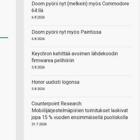
Doom pyörii nyt (melkein) myös Commodore
64:llä
6.8.2026
Doom pyörii nyt myös Paintissa
6.8.2026
Keychron kehittää avoimen lähdekoodin
firmwarea pelihiiriin
5.8.2026
Honor uudisti logonsa
5.8.2026
Counterpoint Research:
Mobiilijärjestelmäpiirien toimitukset laskivat
jopa 15 % vuoden ensimmäisellä puoliskolla
31.7.2026