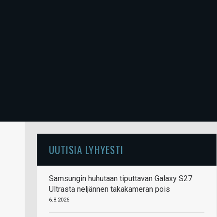
UUTISIA LYHYESTI
Samsungin huhutaan tiputtavan Galaxy S27
Ultrasta neljännen takakameran pois
6.8.2026