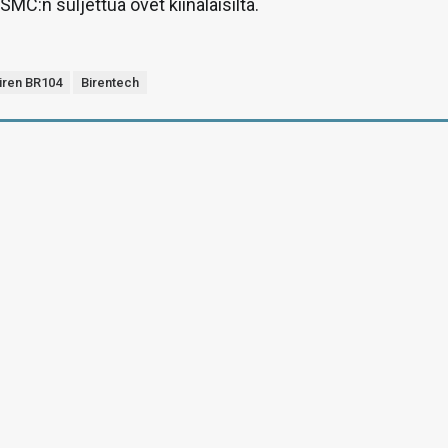
MC:n suljettua ovet kiinalaisilta.
iren BR104
Birentech