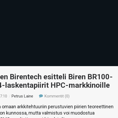
nen Birentech esitteli Biren BR100-
-laskentapiirit HPC-markkinoille
17:10
/
Petrus Laine
Kommentit (0)
n omaan arkkitehtuuriin perustuvien piirien teoreettinen
 on kunnossa, mutta valmistus voi muodostua