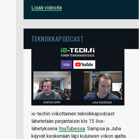
Lisää videoita
TEKNIIKKAPODCAST
io-techin viikottainen tekniikkapodcast
lähetetään perjantaisin klo 15 live-
lähetyksenä
YouTubessa
. Sampsa ja Juha
käyvät keskenään läpi kuluneen viikon ajalta