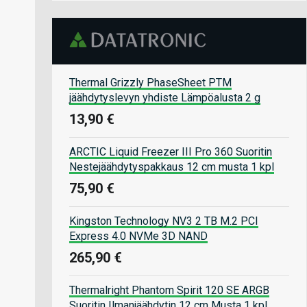
Thermal Grizzly PhaseSheet PTM
jäähdytyslevyn yhdiste Lämpöalusta 2 g
13,90 €
ARCTIC Liquid Freezer III Pro 360 Suoritin
Nestejäähdytyspakkaus 12 cm musta 1 kpl
75,90 €
Kingston Technology NV3 2 TB M.2 PCI
Express 4.0 NVMe 3D NAND
265,90 €
Thermalright Phantom Spirit 120 SE ARGB
Suoritin Ilmanjäähdytin 12 cm Musta 1 kpl