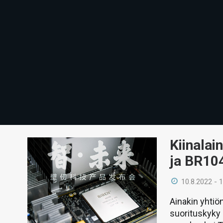
Kiinalai
ja BR104
10.8.2022 - 
Ainakin yhtiö
suorituskyky