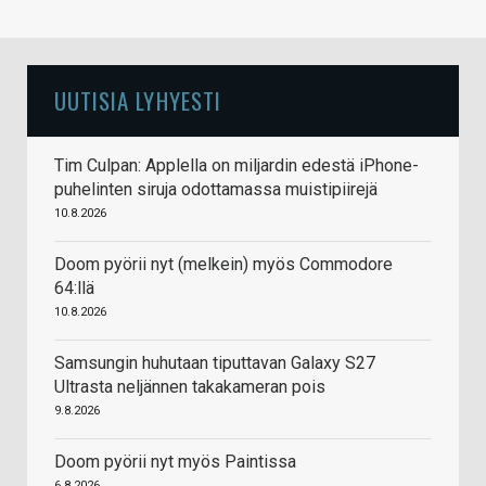
UUTISIA LYHYESTI
Tim Culpan: Applella on miljardin edestä iPhone-
puhelinten siruja odottamassa muistipiirejä
10.8.2026
Doom pyörii nyt (melkein) myös Commodore
64:llä
10.8.2026
Samsungin huhutaan tiputtavan Galaxy S27
Ultrasta neljännen takakameran pois
9.8.2026
Doom pyörii nyt myös Paintissa
6.8.2026