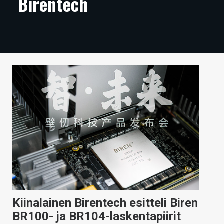
Birentech
ARTIKKELIT
VIDEOT
TECHBBS
TIETOA
HINTA.FI
KAUPPA
VAIHDA TEEMA
HAKU
Kiinalainen Birentech esitteli Biren
BR100- ja BR104-laskentapiirit