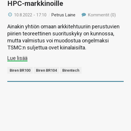
HPC-markkinoille
10.8.2022 - 17:10
/
Petrus Laine
Kommentit (0)
Ainakin yhtiön omaan arkkitehtuuriin perustuvien
piirien teoreettinen suorituskyky on kunnossa,
mutta valmistus voi muodostua ongelmaksi
TSMC:n suljettua ovet kiinalaisilta.
Lue lisää
Biren BR100
Biren BR104
Birentech