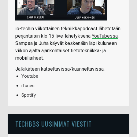
io-techin viikottainen tekniikkapodcast lähetetään
perjantaisin klo 15 live-lähetyksenä
YouTubessa
.
Sampsa ja Juha käyvät keskenään läpi kuluneen
viikon ajalta ajankohtaiset tietotekniikka- ja
mobiiliaiheet.
Jälkikäteen katseltavissa/kuunneltavissa:
Youtube
iTunes
Spotify
TECHBBS UUSIMMAT VIESTIT