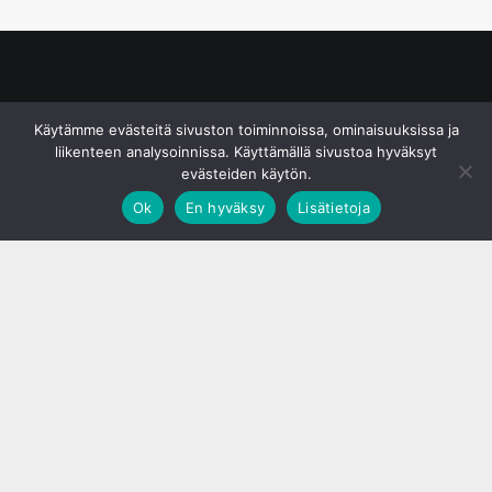
© S&J Media Oy
Käytämme evästeitä sivuston toiminnoissa, ominaisuuksissa ja
liikenteen analysoinnissa. Käyttämällä sivustoa hyväksyt
evästeiden käytön.
Ok
En hyväksy
Lisätietoja
;