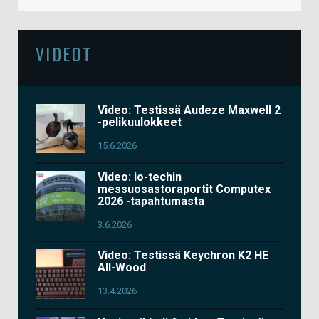
VIDEOT
Video: Testissä Audeze Maxwell 2
-pelikuulokkeet
15.6.2026
Video: io-techin
messuosastoraportit Computex
2026 -tapahtumasta
3.6.2026
Video: Testissä Keychron K2 HE
All-Wood
13.4.2026