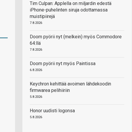
Tim Culpan: Applella on miljardin edestä
iPhone-puhelinten siruja odottamassa
muistipiirejä
7.8.2026
Doom pyörii nyt (melkein) myös Commodore
64:llä
7.8.2026
Doom pyörii nyt myös Paintissa
6.8.2026
Keychron kehittää avoimen lähdekoodin
firmwarea pelihiiriin
5.8.2026
Honor uudisti logonsa
5.8.2026