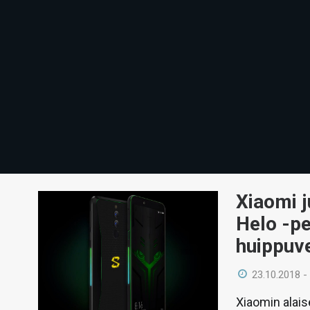
Xiaomi j
Helo -pe
huippuv
23.10.2018 -
Xiaomin alai