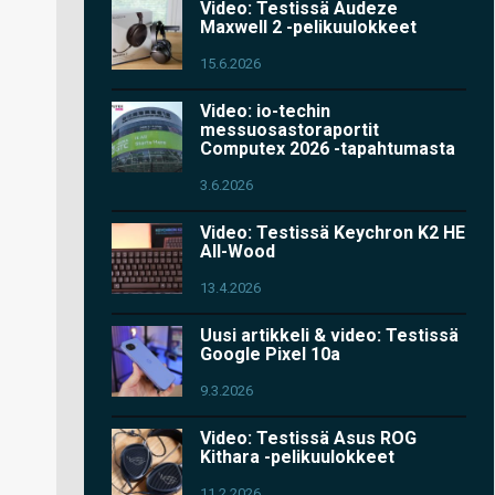
Video: Testissä Audeze
Maxwell 2 -pelikuulokkeet
15.6.2026
Video: io-techin
messuosastoraportit
Computex 2026 -tapahtumasta
3.6.2026
Video: Testissä Keychron K2 HE
All-Wood
13.4.2026
Uusi artikkeli & video: Testissä
Google Pixel 10a
9.3.2026
Video: Testissä Asus ROG
Kithara -pelikuulokkeet
11.2.2026