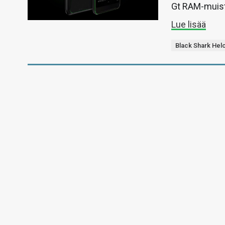
Gt RAM-muisti
Lue lisää
Black Shark Hel