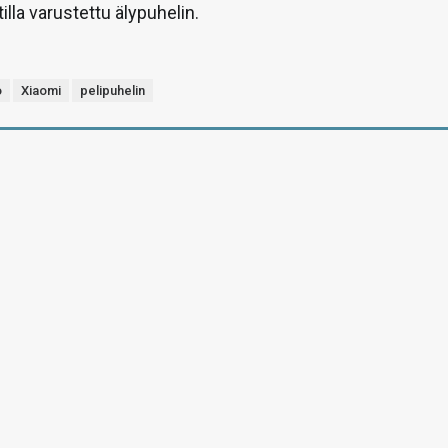
lla varustettu älypuhelin.
o
Xiaomi
pelipuhelin