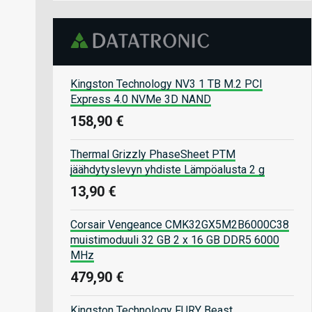
Kingston Technology NV3 1 TB M.2 PCI
Express 4.0 NVMe 3D NAND
158,90 €
Thermal Grizzly PhaseSheet PTM
jäähdytyslevyn yhdiste Lämpöalusta 2 g
13,90 €
Corsair Vengeance CMK32GX5M2B6000C38
muistimoduuli 32 GB 2 x 16 GB DDR5 6000
MHz
479,90 €
Kingston Technology FURY Beast