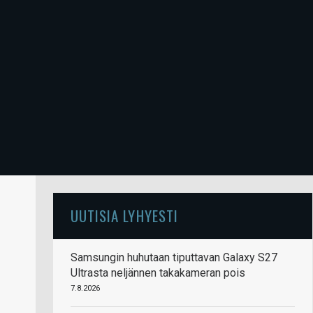
UUTISIA LYHYESTI
Samsungin huhutaan tiputtavan Galaxy S27
Ultrasta neljännen takakameran pois
7.8.2026