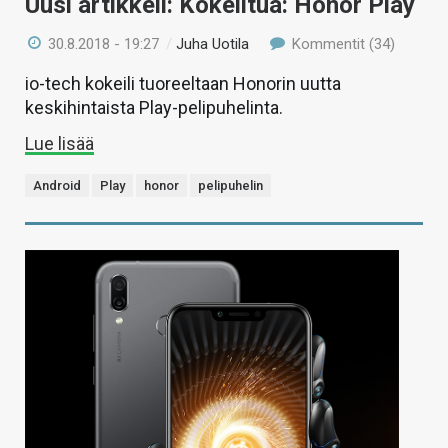
Uusi artikkeli: Kokeiltua: Honor Play
30.8.2018 - 19:27
/
Juha Uotila
Kommentit (34)
io-tech kokeili tuoreeltaan Honorin uutta
keskihintaista Play-pelipuhelinta.
Lue lisää
Android
Play
honor
pelipuhelin