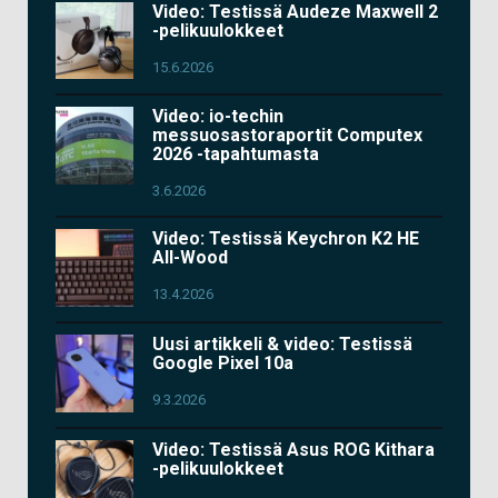
Video: Testissä Audeze Maxwell 2
-pelikuulokkeet
15.6.2026
Video: io-techin
messuosastoraportit Computex
2026 -tapahtumasta
3.6.2026
Video: Testissä Keychron K2 HE
All-Wood
13.4.2026
Uusi artikkeli & video: Testissä
Google Pixel 10a
9.3.2026
Video: Testissä Asus ROG Kithara
-pelikuulokkeet