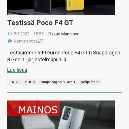
Testissä Poco F4 GT
5.5.2022 - 15:55
/
Oskari Manninen
Kommentit (27)
Testasimme 699 euron Poco F4 GT:n Snapdragon
8 Gen 1 -järjestelmäpiirillä.
Lue lisää
F4 GT
POCO
Snapdragon 8 Gen 1
pelipuhelin