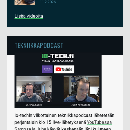
11.2.2026
Lisää videoita
TEKNIIKKAPODCAST
io-techin viikottainen tekniikkapodcast lähetetään
perjantaisin klo 15 live-lähetyksenä
YouTubessa
.
Sampsa ja Juha käyvät keskenään läpi kuluneen