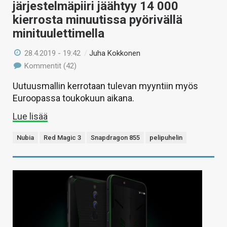
järjestelmäpiiri jäähtyy 14 000
kierrosta minuutissa pyörivällä
minituulettimella
28.4.2019 - 19:42
/
Juha Kokkonen
Kommentit (42)
Uutuusmallin kerrotaan tulevan myyntiin myös
Euroopassa toukokuun aikana.
Lue lisää
Nubia
Red Magic 3
Snapdragon 855
pelipuhelin