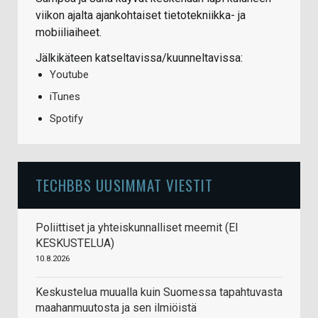
viikon ajalta ajankohtaiset tietotekniikka- ja
mobiiliaiheet.
Jälkikäteen katseltavissa/kuunneltavissa:
Youtube
iTunes
Spotify
TECHBBS UUSIMMAT VIESTIT
Poliittiset ja yhteiskunnalliset meemit (EI
KESKUSTELUA)
10.8.2026
Keskustelua muualla kuin Suomessa tapahtuvasta
maahanmuutosta ja sen ilmiöistä