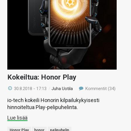
Kokeiltua: Honor Play
30.8.2018 - 17:13
/
Juha Uotila
Kommentit (34)
io-tech kokeili Honorin kilpailukykyisesti
hinnoiteltua Play-pelipuhelinta.
Lue lisää
Honor Play
honor
pelipuhelin