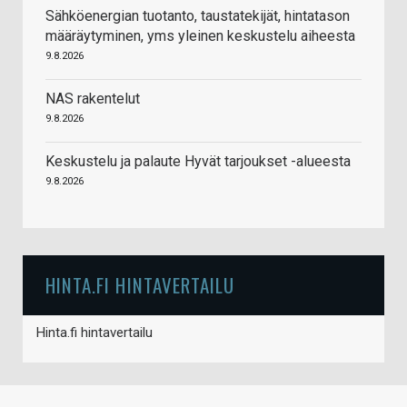
Sähköenergian tuotanto, taustatekijät, hintatason
määräytyminen, yms yleinen keskustelu aiheesta
9.8.2026
NAS rakentelut
9.8.2026
Keskustelu ja palaute Hyvät tarjoukset -alueesta
9.8.2026
HINTA.FI HINTAVERTAILU
Hinta.fi hintavertailu