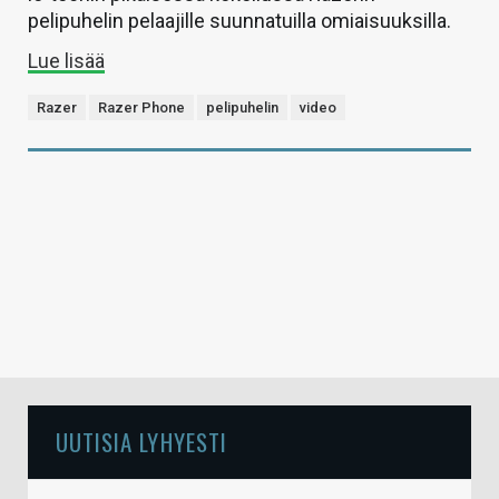
pelipuhelin pelaajille suunnatuilla omiaisuuksilla.
Lue lisää
Razer
Razer Phone
pelipuhelin
video
UUTISIA LYHYESTI