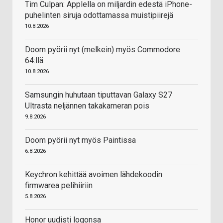
Tim Culpan: Applella on miljardin edestä iPhone-
puhelinten siruja odottamassa muistipiirejä
10.8.2026
Doom pyörii nyt (melkein) myös Commodore
64:llä
10.8.2026
Samsungin huhutaan tiputtavan Galaxy S27
Ultrasta neljännen takakameran pois
9.8.2026
Doom pyörii nyt myös Paintissa
6.8.2026
Keychron kehittää avoimen lähdekoodin
firmwarea pelihiiriin
5.8.2026
Honor uudisti logonsa