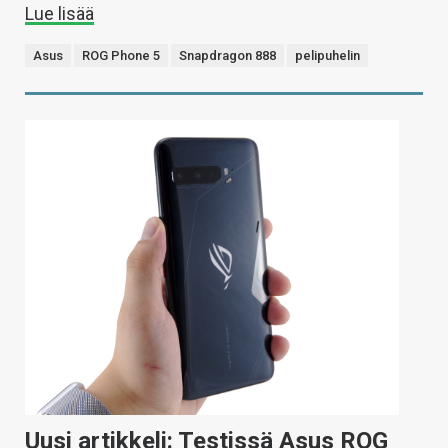
Lue lisää
Asus
ROG Phone 5
Snapdragon 888
pelipuhelin
Uusi artikkeli: Testissä Asus ROG