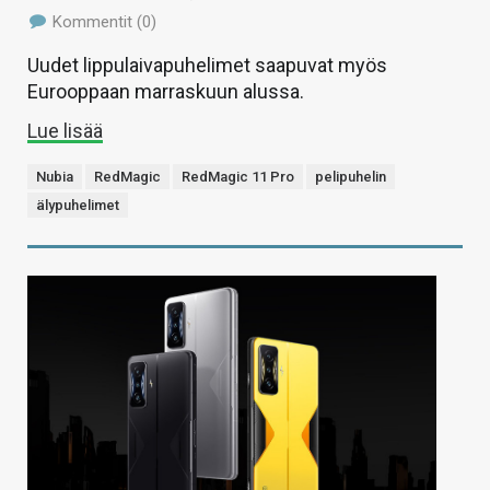
Kommentit (0)
Uudet lippulaivapuhelimet saapuvat myös
Eurooppaan marraskuun alussa.
Lue lisää
Nubia
RedMagic
RedMagic 11 Pro
pelipuhelin
älypuhelimet