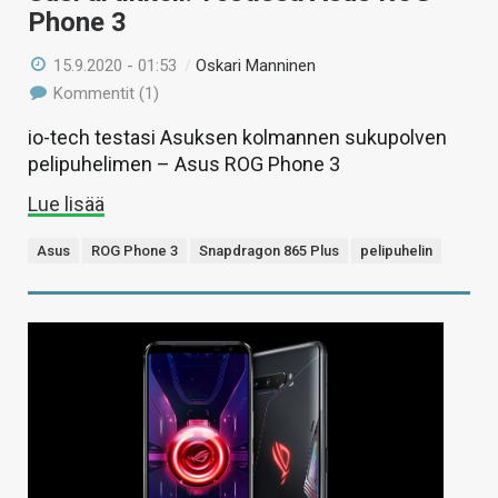
Phone 3
15.9.2020 - 01:53
/
Oskari Manninen
Kommentit (1)
io-tech testasi Asuksen kolmannen sukupolven
pelipuhelimen – Asus ROG Phone 3
Lue lisää
Asus
ROG Phone 3
Snapdragon 865 Plus
pelipuhelin