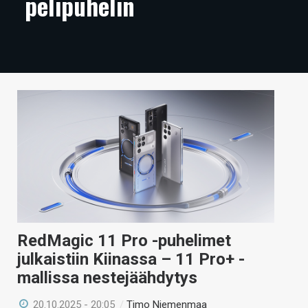
pelipuhelin
ARTIKKELIT
VIDEOT
TECHBBS
TIETOA
HINTA.FI
KAUPPA
VAIHDA TEEMA
RedMagic 11 Pro -puhelimet
julkaistiin Kiinassa – 11 Pro+ -
HAKU
mallissa nestejäähdytys
20.10.2025 - 20:05
/
Timo Niemenmaa