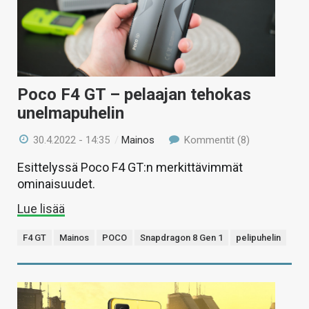
Poco F4 GT – pelaajan tehokas
unelmapuhelin
30.4.2022 - 14:35
/
Mainos
Kommentit (8)
Esittelyssä Poco F4 GT:n merkittävimmät
ominaisuudet.
Lue lisää
F4 GT
Mainos
POCO
Snapdragon 8 Gen 1
pelipuhelin