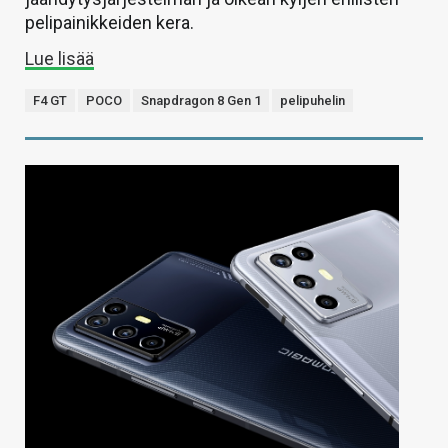
pelipainikkeiden kera.
Lue lisää
F4 GT
POCO
Snapdragon 8 Gen 1
pelipuhelin