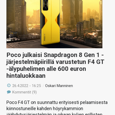
Poco julkaisi Snapdragon 8 Gen 1 -
järjestelmäpiirillä varustetun F4 GT
-älypuhelimen alle 600 euron
hintaluokkaan
26.4.2022 - 16:25
/
Oskari Manninen
Kommentit (9)
Poco F4 GT on suunnattu erityisesti pelaamisesta
kiinnostuneille kahden höyrykammion
jäähdytysjärjestelmän ja oikean kyljen erillisten