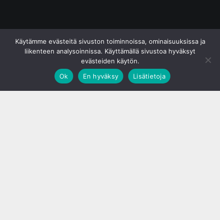
© S&J Media Oy
Käytämme evästeitä sivuston toiminnoissa, ominaisuuksissa ja
liikenteen analysoinnissa. Käyttämällä sivustoa hyväksyt
evästeiden käytön.
Ok
En hyväksy
Lisätietoja
;