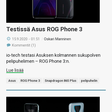
Testissä Asus ROG Phone 3
15.9.2020 - 01:51
/
Oskari Manninen
Kommentit (1)
io-tech testasi Asuksen kolmannen sukupolven
pelipuhelimen – ROG Phone 3:n.
Lue lisää
Asus
ROG Phone 3
Snapdragon 865 Plus
pelipuhelin