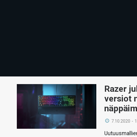
Razer ju
versiot
näppäim
7.10.2020 - 
Uutuusmallie