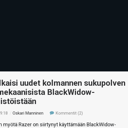
lkaisi uudet kolmannen sukupolven
 mekaanisista BlackWidow-
istöistään
19:18
/
Oskari Manninen
Kommentit (2)
n myötä Razer on siirtynyt käyttämään BlackWidow-