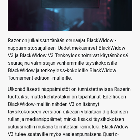
Razer on julkaissut tänään seuraajat BlackWidow -
näppäimistösarjalleen. Uudet mekaaniset BlackWidow
V3 ja BlackWidow V3 Tenkeyless toimivat käytännössä
seuraajina valmistajan vanhemmille täysikokoisille
BlackWidow ja tenkeyless-kokoisille BlackWidow
Tournament edition -malleille.
Ulkonäöllisesti näppäimistöt on tunnistettavissa Razerin
tuotteiksi, mutta kehitystäkin on tapahtunut. Edelliseen
BlackWidow-malliin nähden V3 on lisännyt
täysikokoiseen versioon oikeaan ylälaitaan digitaalisen
rullan ja medianäppäimet, minkä lisäksi täysikokoisen
uutuusmallin mukana toimitetaan rannetuki. BlackWidow
V3 tulee saataville myös vaaleanpunaisena Quartz-