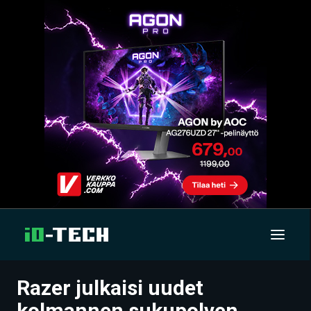
Razer julkaisi uudet
UUTISET
kolmannen sukupolven