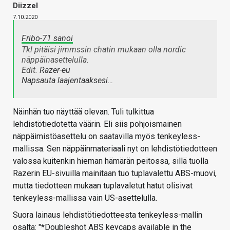
Diizzel
7.10.2020
Fribo-71 sanoi
Tkl pitäisi jimmssin chatin mukaan olla nordic
näppäinasettelulla.
Edit.
Razer-eu
Napsauta laajentaaksesi…
Näinhän tuo näyttää olevan. Tuli tulkittua
lehdistötiedotetta väärin. Eli siis pohjoismainen
näppäimistöasettelu on saatavilla myös tenkeyless-
mallissa. Sen näppäinmateriaali nyt on lehdistötiedotteen
valossa kuitenkin hieman hämärän peitossa, sillä tuolla
Razerin EU-sivuilla mainitaan tuo tuplavalettu ABS-muovi,
mutta tiedotteen mukaan tuplavaletut hatut olisivat
tenkeyless-mallissa vain US-asettelulla.
Suora lainaus lehdistötiedotteesta tenkeyless-mallin
osalta: "*Doubleshot ABS keycaps available in the