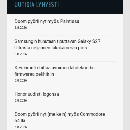
UUTISIA LYHYESTI
Doom pyörii nyt myös Paintissa
6.8.2026
Samsungin huhutaan tiputtavan Galaxy S27
Ultrasta neljännen takakameran pois
6.8.2026
Keychron kehittää avoimen lähdekoodin
firmwarea pelihiiriin
5.8.2026
Honor uudisti logonsa
5.8.2026
Doom pyörii nyt (melkein) myös Commodore
64:llä
3.8.2026