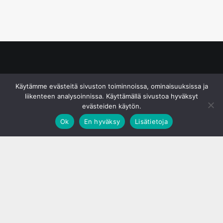
© S&J Media Oy
Käytämme evästeitä sivuston toiminnoissa, ominaisuuksissa ja
liikenteen analysoinnissa. Käyttämällä sivustoa hyväksyt
evästeiden käytön.
Ok
En hyväksy
Lisätietoja
;