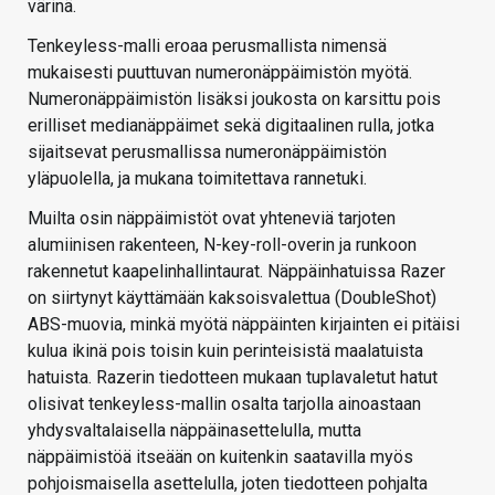
värinä.
Tenkeyless-malli eroaa perusmallista nimensä
mukaisesti puuttuvan numeronäppäimistön myötä.
Numeronäppäimistön lisäksi joukosta on karsittu pois
erilliset medianäppäimet sekä digitaalinen rulla, jotka
sijaitsevat perusmallissa numeronäppäimistön
yläpuolella, ja mukana toimitettava rannetuki.
Muilta osin näppäimistöt ovat yhteneviä tarjoten
alumiinisen rakenteen, N-key-roll-overin ja runkoon
rakennetut kaapelinhallintaurat. Näppäinhatuissa Razer
on siirtynyt käyttämään kaksoisvalettua (DoubleShot)
ABS-muovia, minkä myötä näppäinten kirjainten ei pitäisi
kulua ikinä pois toisin kuin perinteisistä maalatuista
hatuista. Razerin tiedotteen mukaan tuplavaletut hatut
olisivat tenkeyless-mallin osalta tarjolla ainoastaan
yhdysvaltalaisella näppäinasettelulla, mutta
näppäimistöä itseään on kuitenkin saatavilla myös
pohjoismaisella asettelulla, joten tiedotteen pohjalta