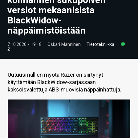
ARTIKKELIT
versiot mekaanisista
BlackWidow-
VIDEOT
näppäimistöistään
TECHBBS
7.10.2020 - 19:18
Oskari Manninen
Tietotekniikka
TIETOA
2
HINTA.FI
KAUPPA
Uutuusmallien myötä Razer on siirtynyt
käyttämään BlackWidow-sarjassaan
VAIHDA TEEMA
kaksoisvalettuja ABS-muovisia näppäinhattuja.
HAKU