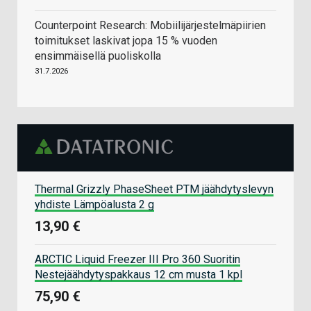
Counterpoint Research: Mobiilijärjestelmäpiirien
toimitukset laskivat jopa 15 % vuoden
ensimmäisellä puoliskolla
31.7.2026
Thermal Grizzly PhaseSheet PTM jäähdytyslevyn
yhdiste Lämpöalusta 2 g
13,90 €
ARCTIC Liquid Freezer III Pro 360 Suoritin
Nestejäähdytyspakkaus 12 cm musta 1 kpl
75,90 €