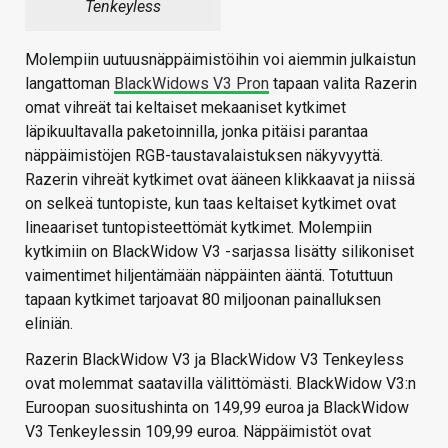
Tenkeyless
Molempiin uutuusnäppäimistöihin voi aiemmin julkaistun
langattoman
BlackWidows V3 Pron
tapaan valita Razerin
omat vihreät tai keltaiset mekaaniset kytkimet
läpikuultavalla paketoinnilla, jonka pitäisi parantaa
näppäimistöjen RGB-taustavalaistuksen näkyvyyttä.
Razerin vihreät kytkimet ovat ääneen klikkaavat ja niissä
on selkeä tuntopiste, kun taas keltaiset kytkimet ovat
lineaariset tuntopisteettömät kytkimet. Molempiin
kytkimiin on BlackWidow V3 -sarjassa lisätty silikoniset
vaimentimet hiljentämään näppäinten ääntä. Totuttuun
tapaan kytkimet tarjoavat 80 miljoonan painalluksen
eliniän.
Razerin BlackWidow V3 ja BlackWidow V3 Tenkeyless
ovat molemmat saatavilla välittömästi. BlackWidow V3:n
Euroopan suositushinta on 149,99 euroa ja BlackWidow
V3 Tenkeylessin 109,99 euroa. Näppäimistöt ovat