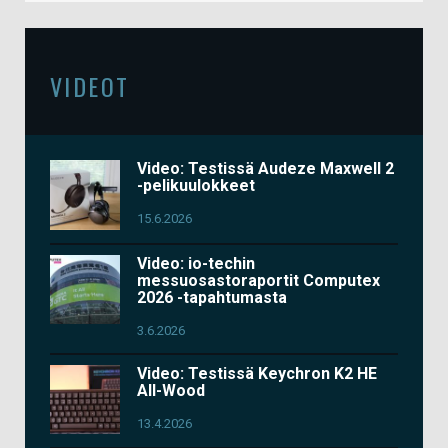
VIDEOT
Video: Testissä Audeze Maxwell 2
-pelikuulokkeet
15.6.2026
Video: io-techin
messuosastoraportit Computex
2026 -tapahtumasta
3.6.2026
Video: Testissä Keychron K2 HE
All-Wood
13.4.2026