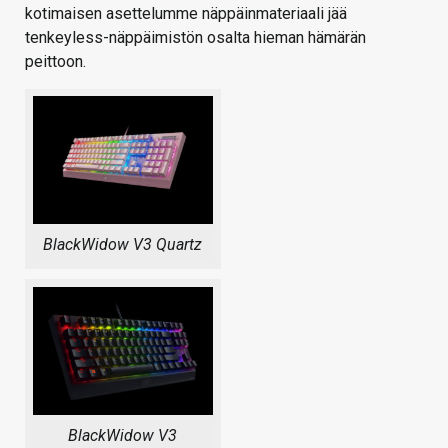
kotimaisen asettelumme näppäinmateriaali jää
tenkeyless-näppäimistön osalta hieman hämärän
peittoon.
BlackWidow V3 Quartz
BlackWidow V3