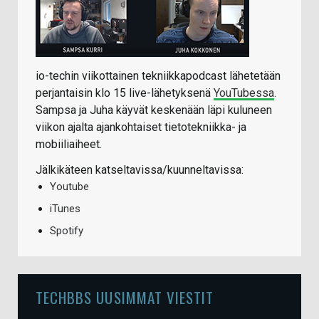
io-techin viikottainen tekniikkapodcast lähetetään
perjantaisin klo 15 live-lähetyksenä
YouTubessa
.
Sampsa ja Juha käyvät keskenään läpi kuluneen
viikon ajalta ajankohtaiset tietotekniikka- ja
mobiiliaiheet.
Jälkikäteen katseltavissa/kuunneltavissa:
Youtube
iTunes
Spotify
TECHBBS UUSIMMAT VIESTIT