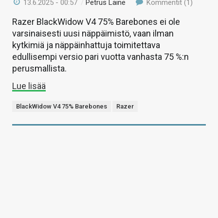
13.6.2025 - 00:57
/
Petrus Laine
Kommentit (1)
Razer BlackWidow V4 75% Barebones ei ole
varsinaisesti uusi näppäimistö, vaan ilman
kytkimiä ja näppäinhattuja toimitettava
edullisempi versio pari vuotta vanhasta 75 %:n
perusmallista.
Lue lisää
BlackWidow V4 75% Barebones
Razer