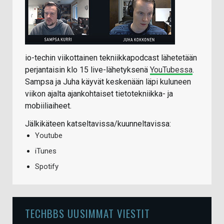
io-techin viikottainen tekniikkapodcast lähetetään
perjantaisin klo 15 live-lähetyksenä
YouTubessa
.
Sampsa ja Juha käyvät keskenään läpi kuluneen
viikon ajalta ajankohtaiset tietotekniikka- ja
mobiiliaiheet.
Jälkikäteen katseltavissa/kuunneltavissa:
Youtube
iTunes
Spotify
TECHBBS UUSIMMAT VIESTIT