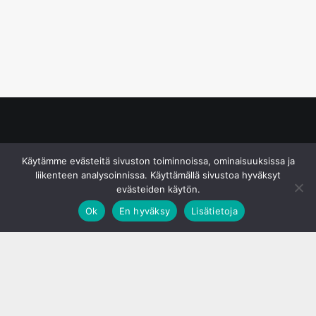
© S&J Media Oy
Käytämme evästeitä sivuston toiminnoissa, ominaisuuksissa ja
liikenteen analysoinnissa. Käyttämällä sivustoa hyväksyt
evästeiden käytön.
Ok
En hyväksy
Lisätietoja
;