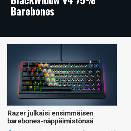
Barebones
ARTIKKELIT
VIDEOT
TECHBBS
TIETOA
HINTA.FI
KAUPPA
VAIHDA TEEMA
HAKU
Razer julkaisi ensimmäisen
barebones-näppäimistönsä