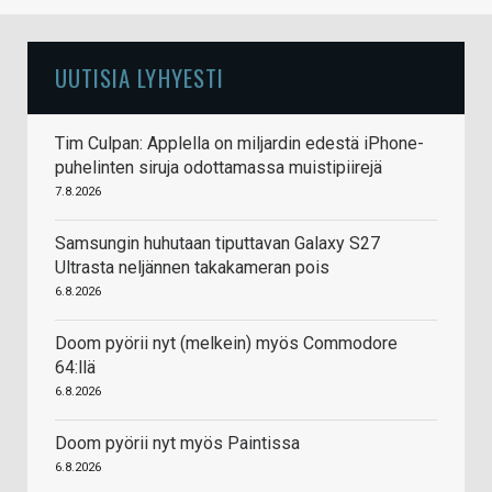
UUTISIA LYHYESTI
Tim Culpan: Applella on miljardin edestä iPhone-
puhelinten siruja odottamassa muistipiirejä
7.8.2026
Samsungin huhutaan tiputtavan Galaxy S27
Ultrasta neljännen takakameran pois
6.8.2026
Doom pyörii nyt (melkein) myös Commodore
64:llä
6.8.2026
Doom pyörii nyt myös Paintissa
6.8.2026