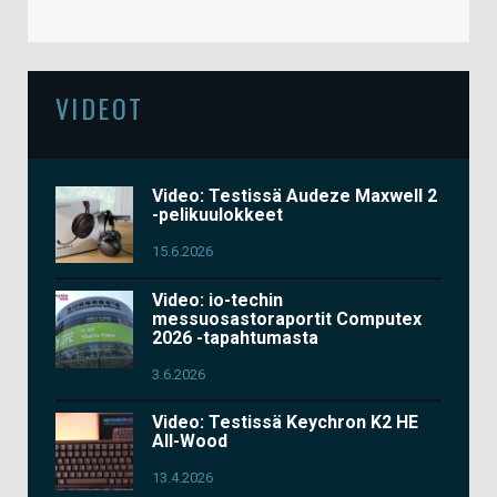
VIDEOT
Video: Testissä Audeze Maxwell 2
-pelikuulokkeet
15.6.2026
Video: io-techin
messuosastoraportit Computex
2026 -tapahtumasta
3.6.2026
Video: Testissä Keychron K2 HE
All-Wood
13.4.2026