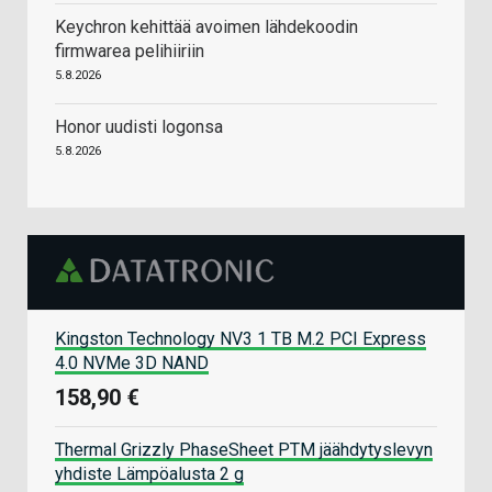
Keychron kehittää avoimen lähdekoodin
firmwarea pelihiiriin
5.8.2026
Honor uudisti logonsa
5.8.2026
Kingston Technology NV3 1 TB M.2 PCI Express
4.0 NVMe 3D NAND
158,90 €
Thermal Grizzly PhaseSheet PTM jäähdytyslevyn
yhdiste Lämpöalusta 2 g