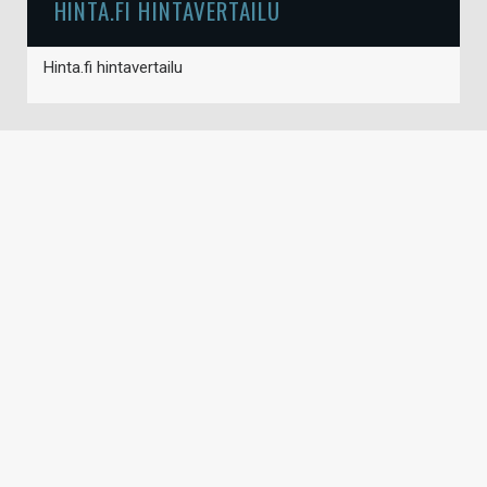
HINTA.FI HINTAVERTAILU
Hinta.fi hintavertailu