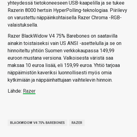
yhteydessä tietokoneeseen USB-kaapelilla ja se tukee
Razerin 8000 hertsin HyperPolling-teknologiaa. Piirilevy
on varustettu näppäinkohtaisella Razer Chroma -RGB-
valaistuksella.
Razer BlackWidow V4 75% Barebones on saatavilla
ainakin toistaiseksi vain US ANSI -asettelulla ja se on
hinnoiteltu yhtiön Suomen verkkokaupassa 149,99
euroon mustana versiona. Valkoisesta väristä saa
maksaa 10 euroa lisää, eli 159,99 euroa. Yhtiö tarjoaa
näppäimistön kaveriksi luonnollisesti myös omia
kytkimiään ja näppäinhattujaan vaihtelevin hinnoin.
Lähde:
Razer
BLACKWIDOW V4 75% BAREBONES
RAZER