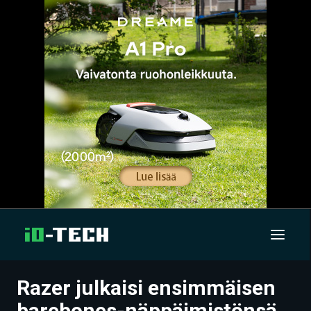
Razer julkaisi ensimmäisen
UUTISET
barebones-näppäimistönsä