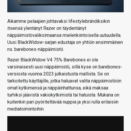
Aikamme pelaajien johtavaksi lifestylebrändiksikin
itsensä ylentänyt Razer on täydentänyt
näppäimistövalikoimaansa mielenkiintoisella uutuudella.
Uusi BlackWidow-sarjan edustaja on yhtiön ensimmäinen
ns. barebones-näppäimistö.
Razer BlackWidow V4 75% Barebones ei ole
varsinaisesti uusi näppäimistö, sillä kyse on barebones-
versiosta vuonna 2023 julkaistusta mallista. Se on
tarkoitettu käyttäjille, jotka haluavat valita näppäimistöön
omat kytkimensä ja näppäinhattunsa, eikä maksaa
turhiksi jäävistä vakiokytkimistä tai hatuista. Mukana on
kuitenkin pari pyöriteltävää nuppia ja yksi rulla erilaisiin
mediatoimintoihin.