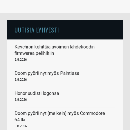
UUTISIA LYHYESTI
Keychron kehittää avoimen lähdekoodin
firmwarea pelihiiriin
5.8.2026
Doom pyörii nyt myös Paintissa
5.8.2026
Honor uudisti logonsa
5.8.2026
Doom pyörii nyt (melkein) myös Commodore
64:llä
3.8.2026