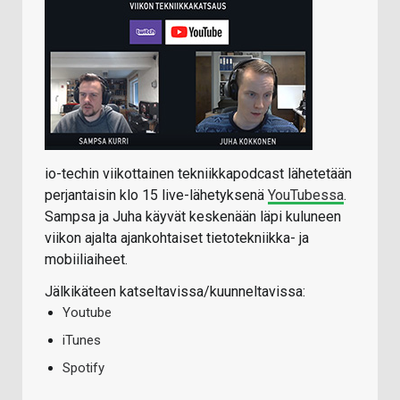
io-techin viikottainen tekniikkapodcast lähetetään
perjantaisin klo 15 live-lähetyksenä
YouTubessa
.
Sampsa ja Juha käyvät keskenään läpi kuluneen
viikon ajalta ajankohtaiset tietotekniikka- ja
mobiiliaiheet.
Jälkikäteen katseltavissa/kuunneltavissa:
Youtube
iTunes
Spotify