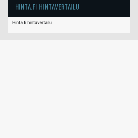
HINTA.FI HINTAVERTAILU
Hinta.fi hintavertailu