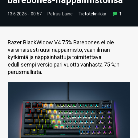
ARTIKKELIT
13.6.2025 - 00:57
Petrus Laine
Tietotekniikka
1
VIDEOT
TECHBBS
Razer BlackWidow V4 75% Barebones ei ole
TIETOA
varsinaisesti uusi näppäimistö, vaan ilman
kytkimiä ja näppäinhattuja toimitettava
HINTA.FI
edullisempi versio pari vuotta vanhasta 75 %:n
perusmallista.
KAUPPA
VAIHDA TEEMA
HAKU