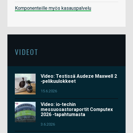
Komponenteille myös kasauspalvelu
VIDEOT
Video: Testissä Audeze Maxwell 2
-pelikuulokkeet
15.6.2026
Video: io-techin
messuosastoraportit Computex
2026 -tapahtumasta
3.6.2026