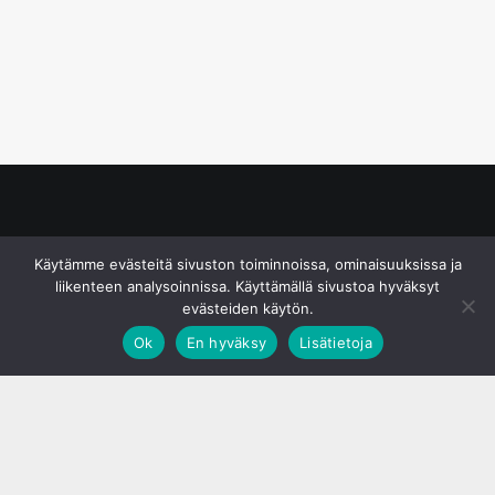
© S&J Media Oy
Käytämme evästeitä sivuston toiminnoissa, ominaisuuksissa ja
liikenteen analysoinnissa. Käyttämällä sivustoa hyväksyt
evästeiden käytön.
Ok
En hyväksy
Lisätietoja
;