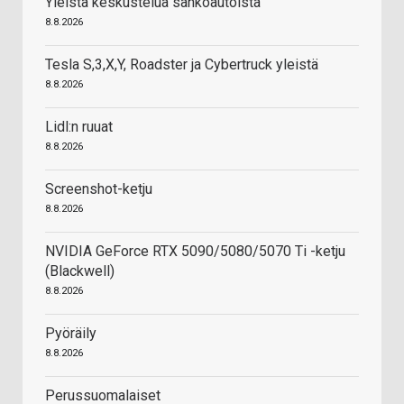
Yleistä keskustelua sähköautoista
8.8.2026
Tesla S,3,X,Y, Roadster ja Cybertruck yleistä
8.8.2026
Lidl:n ruuat
8.8.2026
Screenshot-ketju
8.8.2026
NVIDIA GeForce RTX 5090/5080/5070 Ti -ketju
(Blackwell)
8.8.2026
Pyöräily
8.8.2026
Perussuomalaiset