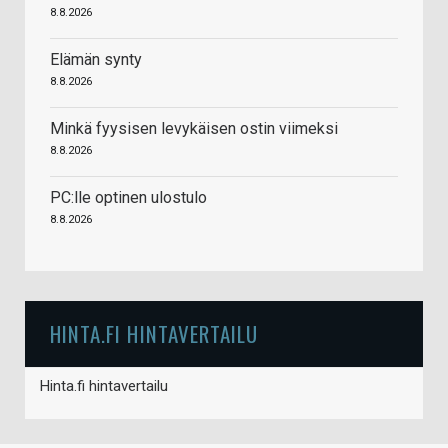
8.8.2026
Elämän synty
8.8.2026
Minkä fyysisen levykäisen ostin viimeksi
8.8.2026
PC:lle optinen ulostulo
8.8.2026
HINTA.FI HINTAVERTAILU
Hinta.fi hintavertailu