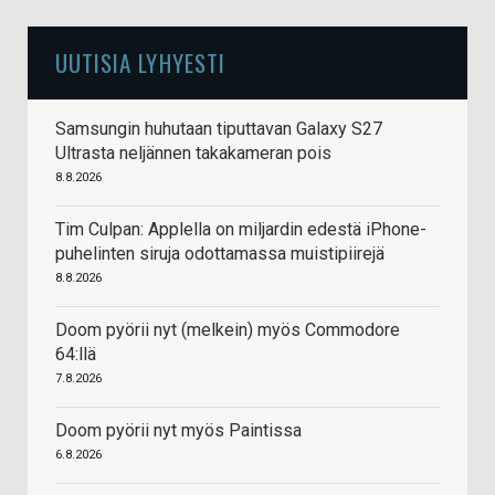
UUTISIA LYHYESTI
Samsungin huhutaan tiputtavan Galaxy S27
Ultrasta neljännen takakameran pois
8.8.2026
Tim Culpan: Applella on miljardin edestä iPhone-
puhelinten siruja odottamassa muistipiirejä
8.8.2026
Doom pyörii nyt (melkein) myös Commodore
64:llä
7.8.2026
Doom pyörii nyt myös Paintissa
6.8.2026