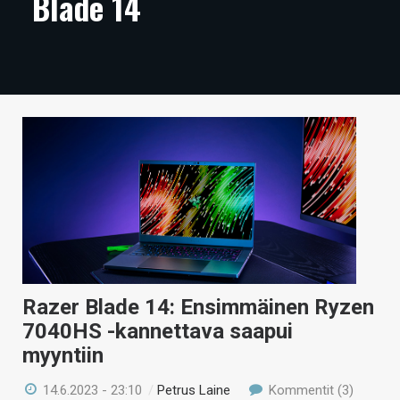
Blade 14
ARTIKKELIT
VIDEOT
TECHBBS
TIETOA
HINTA.FI
KAUPPA
VAIHDA TEEMA
Razer Blade 14: Ensimmäinen Ryzen
7040HS -kannettava saapui
HAKU
myyntiin
14.6.2023 - 23:10
/
Petrus Laine
Kommentit (3)