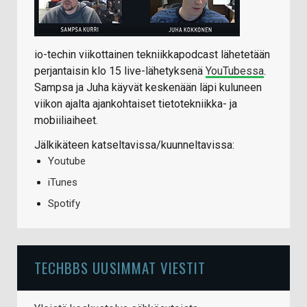
io-techin viikottainen tekniikkapodcast lähetetään
perjantaisin klo 15 live-lähetyksenä
YouTubessa
.
Sampsa ja Juha käyvät keskenään läpi kuluneen
viikon ajalta ajankohtaiset tietotekniikka- ja
mobiiliaiheet.
Jälkikäteen katseltavissa/kuunneltavissa:
Youtube
iTunes
Spotify
TECHBBS UUSIMMAT VIESTIT