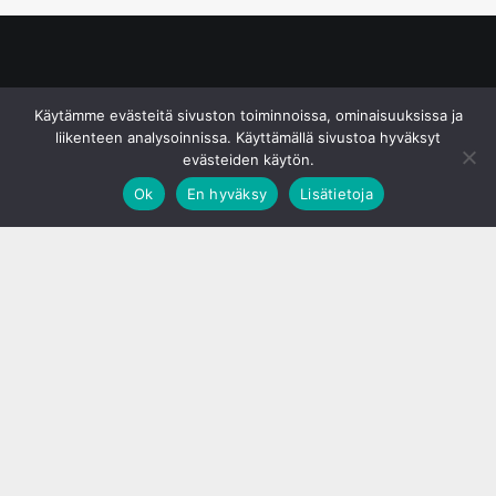
© S&J Media Oy
Käytämme evästeitä sivuston toiminnoissa, ominaisuuksissa ja
liikenteen analysoinnissa. Käyttämällä sivustoa hyväksyt
evästeiden käytön.
Ok
En hyväksy
Lisätietoja
;