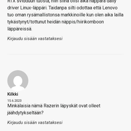
RTX svidduun tuosta, niin siinä olisi aika näppärä daily
driver Linux-läppäri. Taidanpa silti odottaa että Lenovo
tuo oman rysämallistonsa markkinoille kun olen aika lailla
tykästynyt/tottunut heidän näppis/hiirikomboon
läppäreissä.
Kirjaudu sisään vastataksesi
Kilkki
15.6.2023
Minkälaisia nämä Razerin läpyskät ovat olleet
jäähdytykseltään?
Kirjaudu sisään vastataksesi