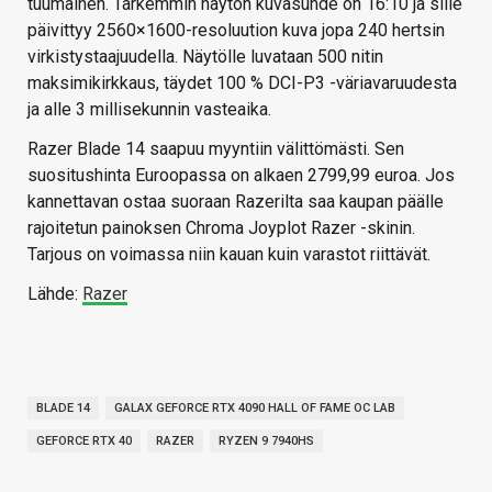
tuumainen. Tarkemmin näytön kuvasuhde on 16:10 ja sille
päivittyy 2560×1600-resoluution kuva jopa 240 hertsin
virkistystaajuudella. Näytölle luvataan 500 nitin
maksimikirkkaus, täydet 100 % DCI-P3 -väriavaruudesta
ja alle 3 millisekunnin vasteaika.
Razer Blade 14 saapuu myyntiin välittömästi. Sen
suositushinta Euroopassa on alkaen 2799,99 euroa. Jos
kannettavan ostaa suoraan Razerilta saa kaupan päälle
rajoitetun painoksen Chroma Joyplot Razer -skinin.
Tarjous on voimassa niin kauan kuin varastot riittävät.
Lähde:
Razer
BLADE 14
GALAX GEFORCE RTX 4090 HALL OF FAME OC LAB
GEFORCE RTX 40
RAZER
RYZEN 9 7940HS