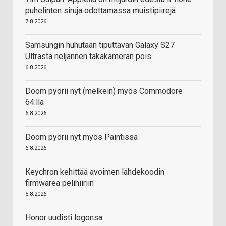
puhelinten siruja odottamassa muistipiirejä
7.8.2026
Samsungin huhutaan tiputtavan Galaxy S27
Ultrasta neljännen takakameran pois
6.8.2026
Doom pyörii nyt (melkein) myös Commodore
64:llä
6.8.2026
Doom pyörii nyt myös Paintissa
6.8.2026
Keychron kehittää avoimen lähdekoodin
firmwarea pelihiiriin
5.8.2026
Honor uudisti logonsa