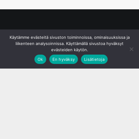
© S&J Media Oy
Käytämme evästeitä sivuston toiminnoissa, ominaisuuksissa ja
liikenteen analysoinnissa. Käyttämällä sivustoa hyväksyt
evästeiden käytön.
Ok
En hyväksy
Lisätietoja
;