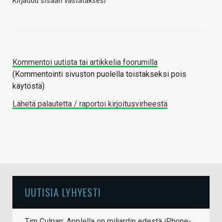
Kirjaudu sisään vastataksesi
Kommentoi uutista tai artikkelia foorumilla
(Kommentointi sivuston puolella toistakseksi pois
käytöstä)
Lähetä palautetta / raportoi kirjoitusvirheestä
UUTISIA LYHYESTI
Tim Culpan: Applella on miljardin edestä iPhone-