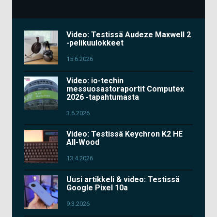
Video: Testissä Audeze Maxwell 2
-pelikuulokkeet
15.6.2026
Video: io-techin
messuosastoraportit Computex
2026 -tapahtumasta
3.6.2026
Video: Testissä Keychron K2 HE
All-Wood
13.4.2026
Uusi artikkeli & video: Testissä
Google Pixel 10a
9.3.2026