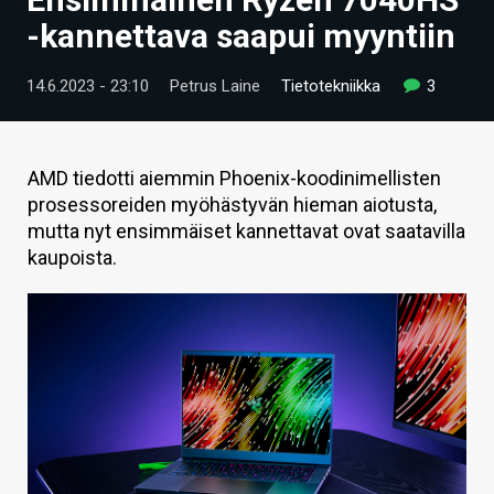
ARTIKKELIT
-kannettava saapui myyntiin
VIDEOT
14.6.2023 - 23:10
Petrus Laine
Tietotekniikka
3
TECHBBS
TIETOA
AMD tiedotti aiemmin Phoenix-koodinimellisten
prosessoreiden myöhästyvän hieman aiotusta,
HINTA.FI
mutta nyt ensimmäiset kannettavat ovat saatavilla
kaupoista.
KAUPPA
VAIHDA TEEMA
HAKU