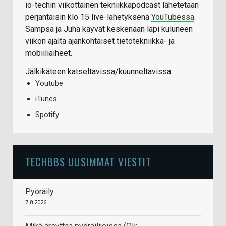
io-techin viikottainen tekniikkapodcast lähetetään
perjantaisin klo 15 live-lähetyksenä
YouTubessa
.
Sampsa ja Juha käyvät keskenään läpi kuluneen
viikon ajalta ajankohtaiset tietotekniikka- ja
mobiiliaiheet.
Jälkikäteen katseltavissa/kuunneltavissa:
Youtube
iTunes
Spotify
TECHBBS UUSIMMAT VIESTIT
Pyöräily
7.8.2026