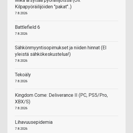
Mikä ärsyttää pyöräilijöissä (Oli:
Kilpapyöräilijöiden "pakat"..)
7.8.2026
Battlefield 6
7.8.2026
Sähkönmyyntisopimukset ja niiden hinnat (EI
yleistä sähkökeskustelua!)
7.8.2026
Tekoäly
7.8.2026
Kingdom Come: Deliverance II (PC, PS5/Pro,
XBX/S)
7.8.2026
Lihavuusepidemia
7.8.2026