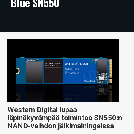
Blue SN550
ARTIKKELIT
VIDEOT
TECHBBS
TIETOA
HINTA.FI
KAUPPA
VAIHDA TEEMA
Western Digital lupaa
HAKU
läpinäkyvämpää toimintaa SN550:n
NAND-vaihdon jälkimainingeissa