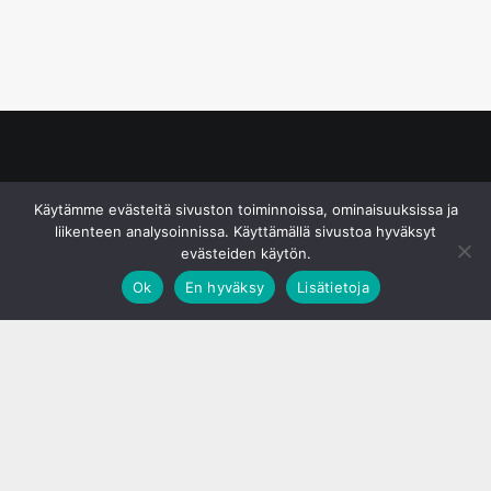
© S&J Media Oy
Käytämme evästeitä sivuston toiminnoissa, ominaisuuksissa ja
liikenteen analysoinnissa. Käyttämällä sivustoa hyväksyt
evästeiden käytön.
Ok
En hyväksy
Lisätietoja
;