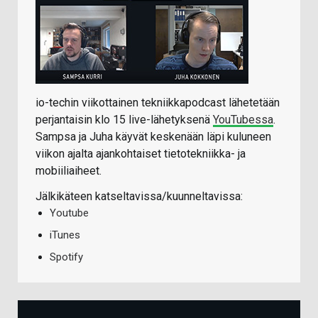
io-techin viikottainen tekniikkapodcast lähetetään
perjantaisin klo 15 live-lähetyksenä
YouTubessa
.
Sampsa ja Juha käyvät keskenään läpi kuluneen
viikon ajalta ajankohtaiset tietotekniikka- ja
mobiiliaiheet.
Jälkikäteen katseltavissa/kuunneltavissa:
Youtube
iTunes
Spotify