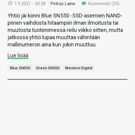
1.9.2021 - 00:28
/
Petrus Laine
Kommentit (23)
Yhtiö jäi kiinni Blue SN550 -SSD-asemien NAND-
piirien vaihdosta hitaampiin ilman ilmoitusta tai
muutosta tuotenimessä reilu viikko sitten, mutta
jatkossa yhtiö lupaa muuttaa vähintään
mallinumeron aina kun jokin muuttuu.
Lue lisää
Blue SN550
Green SN350
Western Digital