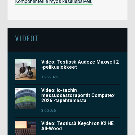
Komponenteille myös kasauspalvelu
VIDEOT
Video: Testissä Audeze Maxwell 2
-pelikuulokkeet
15.6.2026
Video: io-techin
messuosastoraportit Computex
2026 -tapahtumasta
3.6.2026
Video: Testissä Keychron K2 HE
All-Wood