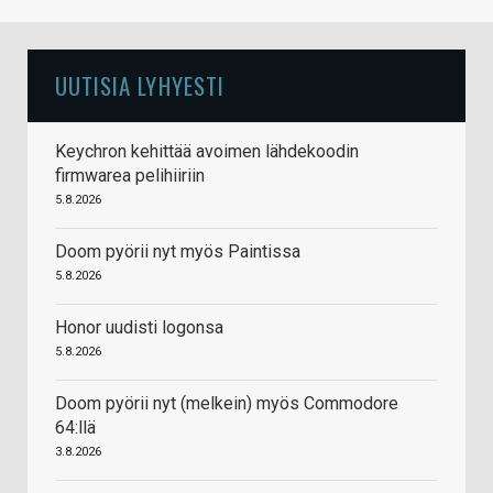
UUTISIA LYHYESTI
Keychron kehittää avoimen lähdekoodin
firmwarea pelihiiriin
5.8.2026
Doom pyörii nyt myös Paintissa
5.8.2026
Honor uudisti logonsa
5.8.2026
Doom pyörii nyt (melkein) myös Commodore
64:llä
3.8.2026