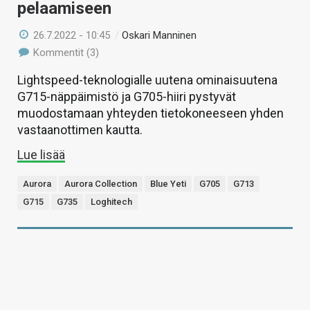
pelaamiseen
26.7.2022 - 10:45
/
Oskari Manninen
Kommentit (3)
Lightspeed-teknologialle uutena ominaisuutena
G715-näppäimistö ja G705-hiiri pystyvät
muodostamaan yhteyden tietokoneeseen yhden
vastaanottimen kautta.
Lue lisää
Aurora
Aurora Collection
Blue Yeti
G705
G713
G715
G735
Loghitech