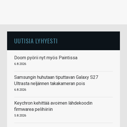
UUTISIA LYHYESTI
Doom pyörii nyt myös Paintissa
6.8.2026
Samsungin huhutaan tiputtavan Galaxy S27
Ultrasta neljännen takakameran pois
6.8.2026
Keychron kehittää avoimen lähdekoodin
firmwarea pelihiiriin
5.8.2026