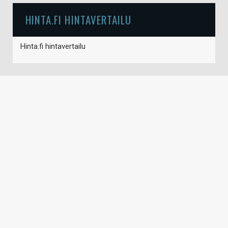
HINTA.FI HINTAVERTAILU
Hinta.fi hintavertailu