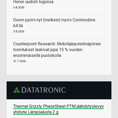
Honor uudisti logonsa
5.8.2026
Doom pyörii nyt (melkein) myös Commodore
64:llä
3.8.2026
Counterpoint Research: Mobiilijärjestelmäpiirien
toimitukset laskivat jopa 15 % vuoden
ensimmäisellä puoliskolla
31.7.2026
Thermal Grizzly PhaseSheet PTM jäähdytyslevyn
yhdiste Lämpöalusta 2 g