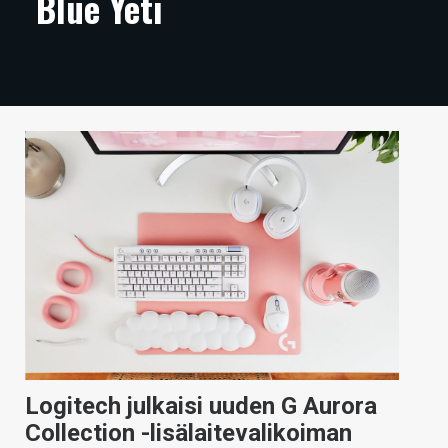
Blue Yeti
ARTIKKELIT
VIDEOT
TECHBBS
TIETOA
HINTA.FI
KAUPPA
VAIHDA TEEMA
HAKU
Logitech julkaisi uuden G Aurora
Collection -lisälaitevalikoiman