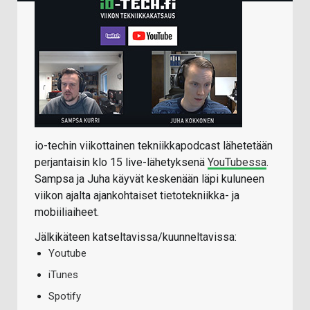
io-techin viikottainen tekniikkapodcast lähetetään
perjantaisin klo 15 live-lähetyksenä
YouTubessa
.
Sampsa ja Juha käyvät keskenään läpi kuluneen
viikon ajalta ajankohtaiset tietotekniikka- ja
mobiiliaiheet.
Jälkikäteen katseltavissa/kuunneltavissa:
Youtube
iTunes
Spotify