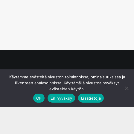
© S&J Media Oy
Käytämme evästeitä sivuston toiminnoissa, ominaisuuksissa ja
liikenteen analysoinnissa. Käyttämällä sivustoa hyväksyt
evästeiden käytön.
Ok
En hyväksy
Lisätietoja
;