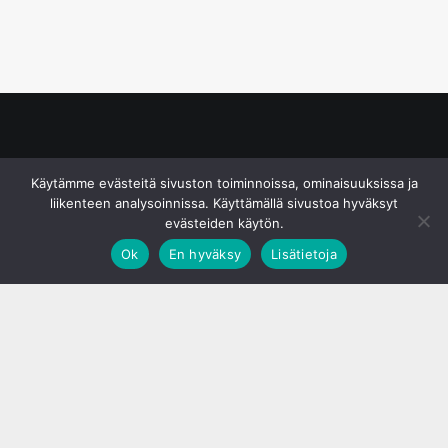
© S&J Media Oy
Käytämme evästeitä sivuston toiminnoissa, ominaisuuksissa ja
liikenteen analysoinnissa. Käyttämällä sivustoa hyväksyt
evästeiden käytön.
Ok
En hyväksy
Lisätietoja
;