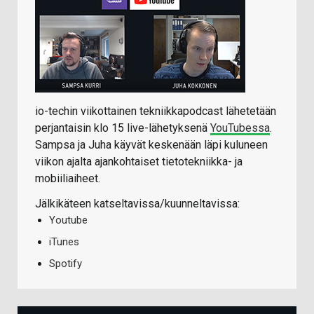
io-techin viikottainen tekniikkapodcast lähetetään
perjantaisin klo 15 live-lähetyksenä
YouTubessa
.
Sampsa ja Juha käyvät keskenään läpi kuluneen
viikon ajalta ajankohtaiset tietotekniikka- ja
mobiiliaiheet.
Jälkikäteen katseltavissa/kuunneltavissa:
Youtube
iTunes
Spotify