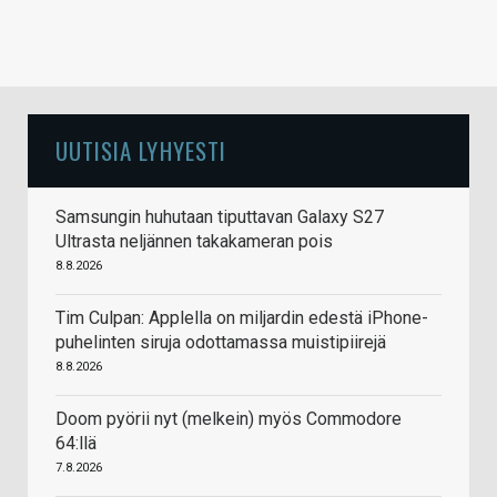
UUTISIA LYHYESTI
Samsungin huhutaan tiputtavan Galaxy S27
Ultrasta neljännen takakameran pois
8.8.2026
Tim Culpan: Applella on miljardin edestä iPhone-
puhelinten siruja odottamassa muistipiirejä
8.8.2026
Doom pyörii nyt (melkein) myös Commodore
64:llä
7.8.2026