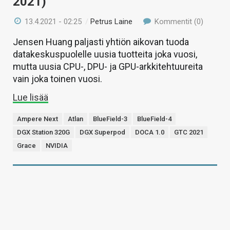
2021)
13.4.2021 - 02:25
/
Petrus Laine
Kommentit (0)
Jensen Huang paljasti yhtiön aikovan tuoda
datakeskuspuolelle uusia tuotteita joka vuosi,
mutta uusia CPU-, DPU- ja GPU-arkkitehtuureita
vain joka toinen vuosi.
Lue lisää
Ampere Next
Atlan
BlueField-3
BlueField-4
DGX Station 320G
DGX Superpod
DOCA 1.0
GTC 2021
Grace
NVIDIA