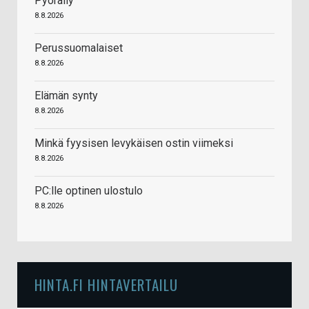
Pyöräily
8.8.2026
Perussuomalaiset
8.8.2026
Elämän synty
8.8.2026
Minkä fyysisen levykäisen ostin viimeksi
8.8.2026
PC:lle optinen ulostulo
8.8.2026
HINTA.FI HINTAVERTAILU