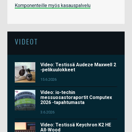
Komponenteille myös kasauspalvelu
VIDEOT
Video: Testissä Audeze Maxwell 2
-pelikuulokkeet
15.6.2026
Video: io-techin
messuosastoraportit Computex
2026 -tapahtumasta
3.6.2026
Video: Testissä Keychron K2 HE
All-Wood