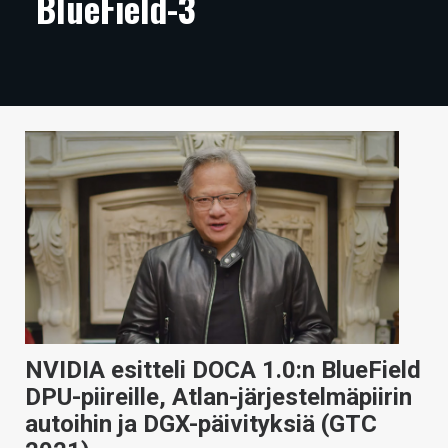
BlueField-3
ARTIKKELIT
VIDEOT
TECHBBS
TIETOA
HINTA.FI
KAUPPA
VAIHDA TEEMA
NVIDIA esitteli DOCA 1.0:n BlueField
HAKU
DPU-piireille, Atlan-järjestelmäpiirin
autoihin ja DGX-päivityksiä (GTC