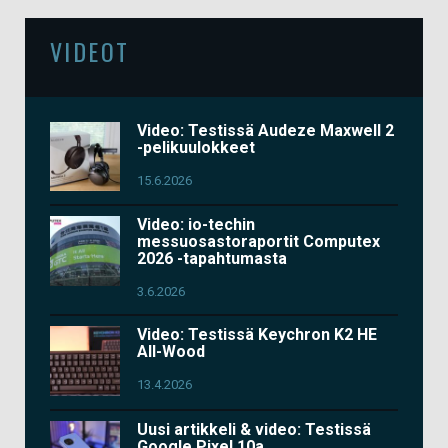
VIDEOT
Video: Testissä Audeze Maxwell 2
-pelikuulokkeet
15.6.2026
Video: io-techin
messuosastoraportit Computex
2026 -tapahtumasta
3.6.2026
Video: Testissä Keychron K2 HE
All-Wood
13.4.2026
Uusi artikkeli & video: Testissä
Google Pixel 10a