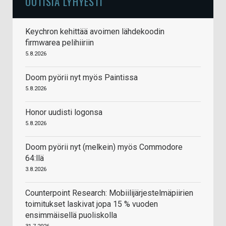
UUTISIA LYHYESTI
Keychron kehittää avoimen lähdekoodin
firmwarea pelihiiriin
5.8.2026
Doom pyörii nyt myös Paintissa
5.8.2026
Honor uudisti logonsa
5.8.2026
Doom pyörii nyt (melkein) myös Commodore
64:llä
3.8.2026
Counterpoint Research: Mobiilijärjestelmäpiirien
toimitukset laskivat jopa 15 % vuoden
ensimmäisellä puoliskolla