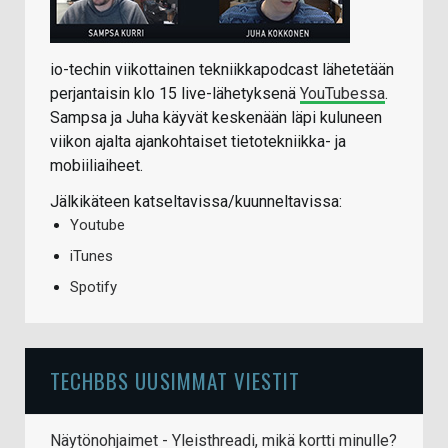
io-techin viikottainen tekniikkapodcast lähetetään
perjantaisin klo 15 live-lähetyksenä
YouTubessa
.
Sampsa ja Juha käyvät keskenään läpi kuluneen
viikon ajalta ajankohtaiset tietotekniikka- ja
mobiiliaiheet.
Jälkikäteen katseltavissa/kuunneltavissa:
Youtube
iTunes
Spotify
TECHBBS UUSIMMAT VIESTIT
Näytönohjaimet - Yleisthreadi, mikä kortti minulle?