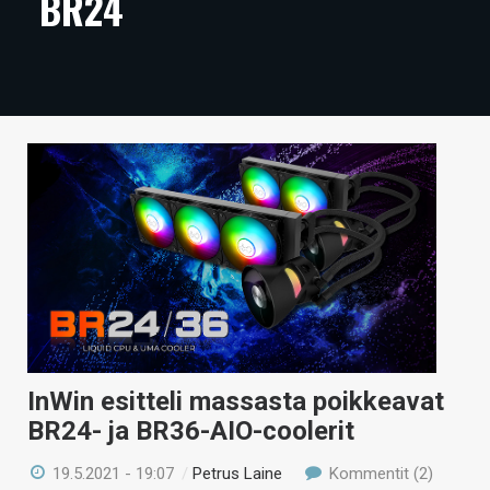
BR24
ARTIKKELIT
VIDEOT
TECHBBS
TIETOA
HINTA.FI
KAUPPA
VAIHDA TEEMA
InWin esitteli massasta poikkeavat
HAKU
BR24- ja BR36-AIO-coolerit
19.5.2021 - 19:07
/
Petrus Laine
Kommentit (2)