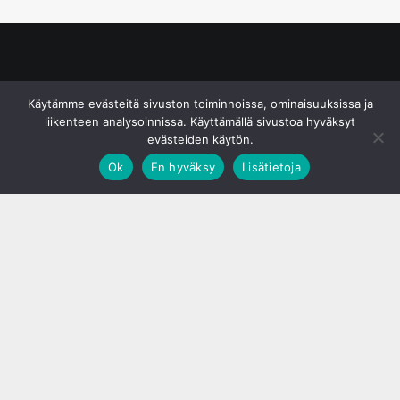
© S&J Media Oy
Käytämme evästeitä sivuston toiminnoissa, ominaisuuksissa ja
liikenteen analysoinnissa. Käyttämällä sivustoa hyväksyt
evästeiden käytön.
Ok
En hyväksy
Lisätietoja
;