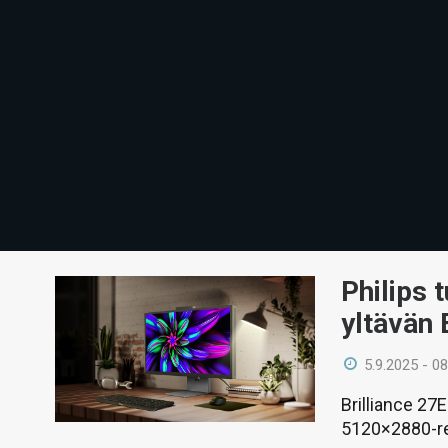
Philips 
yltävän 
5.9.2025 - 08
Brilliance 2
5120×2880-res