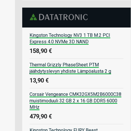
Kingston Technology NV3 1 TB M.2 PCI
Express 4.0 NVMe 3D NAND
158,90 €
Thermal Grizzly PhaseSheet PTM
jäähdytyslevyn yhdiste Lämpöalusta 2 g
13,90 €
Corsair Vengeance CMK32GX5M2B6000C38
muistimoduuli 32 GB 2 x 16 GB DDR5 6000
MHz
479,90 €
Kingston Technology FURY Beast