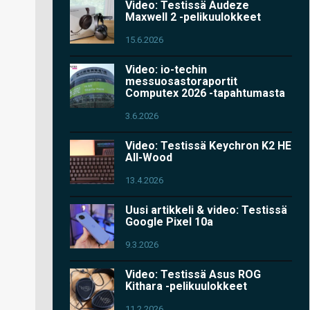
Video: Testissä Audeze
Maxwell 2 -pelikuulokkeet
15.6.2026
Video: io-techin
messuosastoraportit
Computex 2026 -tapahtumasta
3.6.2026
Video: Testissä Keychron K2 HE
All-Wood
13.4.2026
Uusi artikkeli & video: Testissä
Google Pixel 10a
9.3.2026
Video: Testissä Asus ROG
Kithara -pelikuulokkeet
11.2.2026