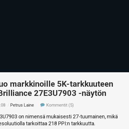
tuo markkinoille 5K-tarkkuuteen
Brilliance 27E3U7903 -näytön
:08
/
Petrus Laine
Kommentit (5)
7E3U7903 on nimensä mukaisesti 27-tuumainen, mikä
oluutiolla tarkoittaa 218 PPI:n tarkkuutta.