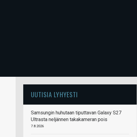
UUTISIA LYHYESTI
Samsungin huhutaan tiputtavan Galaxy S27
Ultrasta neljännen takakameran pois
7.8.2026