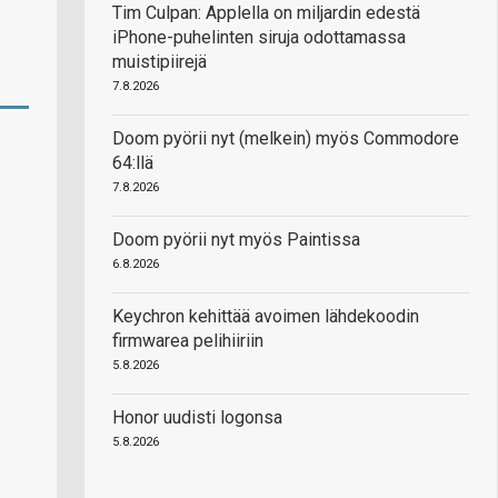
Tim Culpan: Applella on miljardin edestä
iPhone-puhelinten siruja odottamassa
muistipiirejä
7.8.2026
Doom pyörii nyt (melkein) myös Commodore
64:llä
7.8.2026
Doom pyörii nyt myös Paintissa
6.8.2026
Keychron kehittää avoimen lähdekoodin
firmwarea pelihiiriin
5.8.2026
Honor uudisti logonsa
5.8.2026