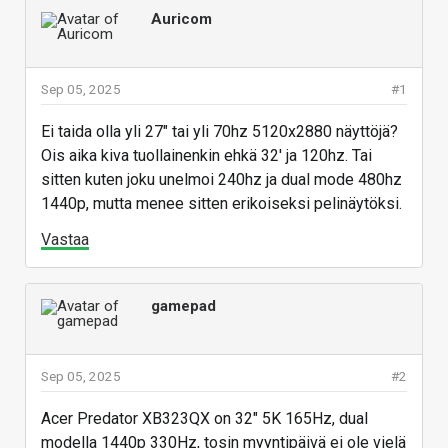
Auricom
Sep 05, 2025
#1
Ei taida olla yli 27" tai yli 70hz 5120x2880 näyttöjä?
Ois aika kiva tuollainenkin ehkä 32' ja 120hz. Tai
sitten kuten joku unelmoi 240hz ja dual mode 480hz
1440p, mutta menee sitten erikoiseksi pelinäytöksi.
Vastaa
gamepad
Sep 05, 2025
#2
Acer Predator XB323QX on 32" 5K 165Hz, dual
modella 1440p 330Hz, tosin myyntipäivä ei ole vielä