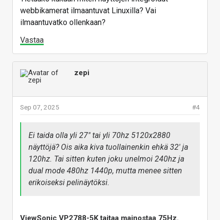
webbikamerat ilmaantuvat Linuxilla? Vai
ilmaantuvatko ollenkaan?
Vastaa
zepi
Sep 07, 2025
#4
Ei taida olla yli 27" tai yli 70hz 5120x2880
näyttöjä? Ois aika kiva tuollainenkin ehkä 32' ja
120hz. Tai sitten kuten joku unelmoi 240hz ja
dual mode 480hz 1440p, mutta menee sitten
erikoiseksi pelinäytöksi.
ViewSonic VP2788-5K taitaa mainostaa 75Hz.