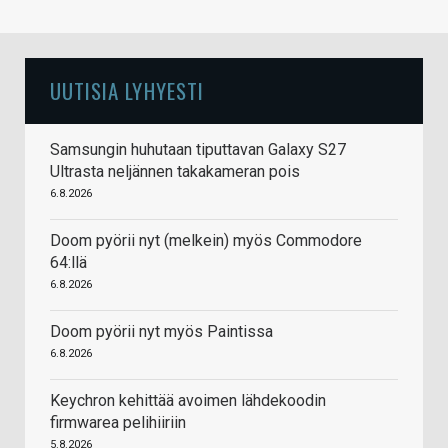
UUTISIA LYHYESTI
Samsungin huhutaan tiputtavan Galaxy S27
Ultrasta neljännen takakameran pois
6.8.2026
Doom pyörii nyt (melkein) myös Commodore
64:llä
6.8.2026
Doom pyörii nyt myös Paintissa
6.8.2026
Keychron kehittää avoimen lähdekoodin
firmwarea pelihiiriin
5.8.2026