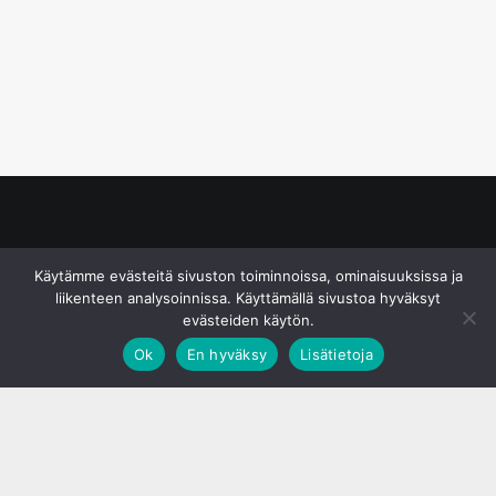
© S&J Media Oy
Käytämme evästeitä sivuston toiminnoissa, ominaisuuksissa ja
liikenteen analysoinnissa. Käyttämällä sivustoa hyväksyt
evästeiden käytön.
Ok
En hyväksy
Lisätietoja
;