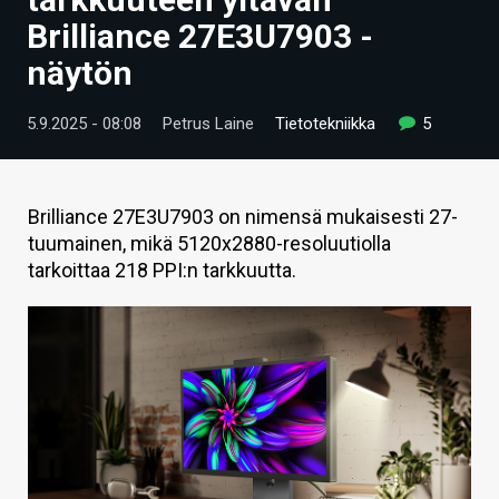
ARTIKKELIT
Brilliance 27E3U7903 -
näytön
VIDEOT
TECHBBS
5.9.2025 - 08:08
Petrus Laine
Tietotekniikka
5
TIETOA
HINTA.FI
Brilliance 27E3U7903 on nimensä mukaisesti 27-
tuumainen, mikä 5120x2880-resoluutiolla
KAUPPA
tarkoittaa 218 PPI:n tarkkuutta.
VAIHDA TEEMA
HAKU