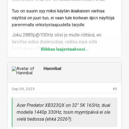
Tuo on suurin syy miksi käytän ikiaikaisen vanhaa
näyttöä on juuri tuo, ei vaan tule korkean dpi:n näyttöjä
paremmalla virkistystaajuudella tarjolle.
Joku 2880p@100Hz olisi jo mulle riittävä, en
tarvitse edes dualmodeja, vaikka eipä siitä
haittaakaan olisi.
Klikkaa laajentaaksesi...
Vastaa
Hannibal
Sep 09, 2025
#5
Acer Predator XB323QX on 32" 5K 165Hz, dual
modella 1440p 330Hz, tosin myyntipäivä ei ole
vielä tiedossa (ehkä 2026?).