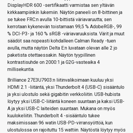
DisplayHDR 600 -sertifikaatti varmistaa sen yltävän
kirkkaampiinkin lukemiin. Näytön paneeli on 8-bittinen ja
se tukee FRC:n avulla 10-bittistä väriavaruutta; sen
kerrotaan kykenevän toistamaan 99,5 % AdobeRGB-, 99
% DCI-P3- ja 160 % sRGB -väriavaruuksista. Värit ja muut
säädöt saa nopeasti kohdalleen Calman Ready -tuen
avulla, mutta näytön Delta E:n luvataan olevan alle 2 jo
paketista otettaessakin. Näytön tyypillinen
kontrastisuhde on 2000:1 ja G2G-vasteaika 4
millisekuntia.
Brilliance 27E3U7903:n liitinvalikoimaan kuuluu yksi
HDMI 2.1 -liitäntä, yksi Thunderbolt 4 (USB-C) sisääntulo
ja yksi ulostulo sekä gigabitin verkkoliitin. USB-hubista
löytyy yksi USB-C-liitäntä koneen suuntaan ja kaksi USB-
A ja yksi USB-C laiteiden suuntaan. Mukana on myös
kuulokeliitin. Thunderbolt 4 -sisääntulo tukee
maksimissaan 96 watin USB-PD-virransyöttöä, kun
ulostulossa on rajoituttu 15 wattiin. Näytöstä löytyy myös