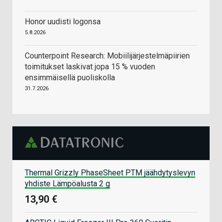
Honor uudisti logonsa
5.8.2026
Counterpoint Research: Mobiilijärjestelmäpiirien
toimitukset laskivat jopa 15 % vuoden
ensimmäisellä puoliskolla
31.7.2026
Thermal Grizzly PhaseSheet PTM jäähdytyslevyn
yhdiste Lämpöalusta 2 g
13,90 €