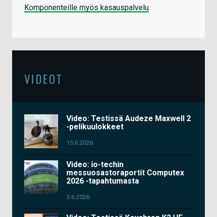
Komponenteille myös kasauspalvelu
VIDEOT
Video: Testissä Audeze Maxwell 2
-pelikuulokkeet
15.6.2026
Video: io-techin
messuosastoraportit Computex
2026 -tapahtumasta
3.6.2026