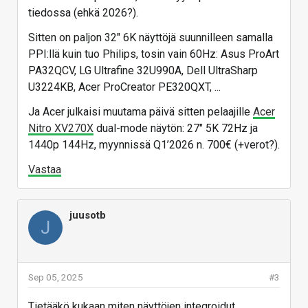
tiedossa (ehkä 2026?).
Sitten on paljon 32" 6K näyttöjä suunnilleen samalla
PPI:llä kuin tuo Philips, tosin vain 60Hz: Asus ProArt
PA32QCV, LG Ultrafine 32U990A, Dell UltraSharp
U3224KB, Acer ProCreator PE320QXT, ...
Ja Acer julkaisi muutama päivä sitten pelaajille
Acer
Nitro XV270X
dual-mode näytön: 27" 5K 72Hz ja
1440p 144Hz, myynnissä Q1’2026 n. 700€ (+verot?).
Vastaa
juusotb
J
Sep 05, 2025
#3
Tietääkö kukaan miten näyttöjen integroidut