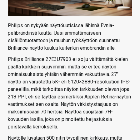
Philips on nykyään näyttöuutisissa lähinnä Evnia-
pelibrändinsä kautta. Uusi ammattimaiseen
sisällöntuotantoon ja muuhun työkäyttöön suunnattu
Brilliance-näyttö kuuluu kuitenkin emobrändin alle.
Philips Brilliance 27E3U7903 ei solju välttämättä kielen
päältä kaikkein sujuvimmin, mutta se ei tee näytön
ominaisuuksista yhtään vähemmän vakuuttavia. 27″
näyttö on varustettu 5K- eli 5120×2880-resoluution IPS-
paneelilla, mikä tarkoittaa näytön tarkkuuden olevan jopa
218 PPI, eli se täyttää esimerkiksi Applen Retina-näytön
vaatimukset sen osalta. Näytön virkistystaajuus on
maksimissaan 70 hertsiä. Näyttöä suojataan 7H-
kovuuden lasilla, joka on pinnoitettu heijastuksia
poistavalla kerroksella.
Näytölle luvataan 500 nitin tyypillinen kirkkaus, mutta