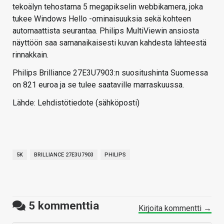
tekoälyn tehostama 5 megapikselin webbikamera, joka
tukee Windows Hello -ominaisuuksia sekä kohteen
automaattista seurantaa. Philips MultiViewin ansiosta
näyttöön saa samanaikaisesti kuvan kahdesta lähteestä
rinnakkain.
Philips Brilliance 27E3U7903:n suositushinta Suomessa
on 821 euroa ja se tulee saataville marraskuussa.
Lähde: Lehdistötiedote (sähköposti)
5K
BRILLIANCE 27E3U7903
PHILIPS
5
kommenttia
Kirjoita kommentti →