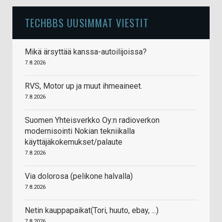
TECHBBS UUSIMMAT VIESTIT
Mikä ärsyttää kanssa-autoilijoissa?
7.8.2026
RVS, Motor up ja muut ihmeaineet.
7.8.2026
Suomen Yhteisverkko Oy:n radioverkon
modernisointi Nokian tekniikalla
käyttäjäkokemukset/palaute
7.8.2026
Via dolorosa (pelikone halvalla)
7.8.2026
Netin kauppapaikat(Tori, huuto, ebay, ...)
7.8.2026