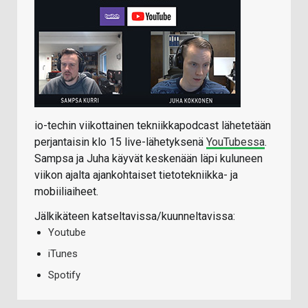
io-techin viikottainen tekniikkapodcast lähetetään
perjantaisin klo 15 live-lähetyksenä
YouTubessa
.
Sampsa ja Juha käyvät keskenään läpi kuluneen
viikon ajalta ajankohtaiset tietotekniikka- ja
mobiiliaiheet.
Jälkikäteen katseltavissa/kuunneltavissa:
Youtube
iTunes
Spotify