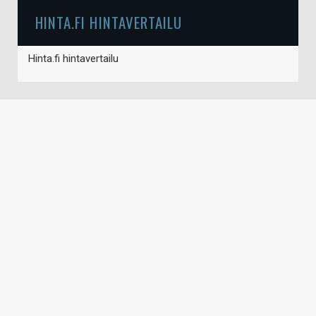
HINTA.FI HINTAVERTAILU
Hinta.fi hintavertailu