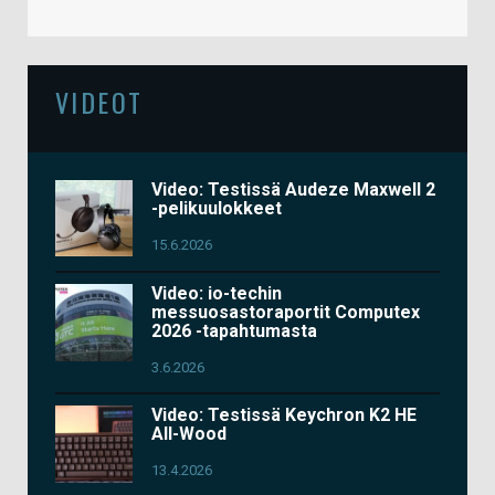
VIDEOT
Video: Testissä Audeze Maxwell 2
-pelikuulokkeet
15.6.2026
Video: io-techin
messuosastoraportit Computex
2026 -tapahtumasta
3.6.2026
Video: Testissä Keychron K2 HE
All-Wood
13.4.2026