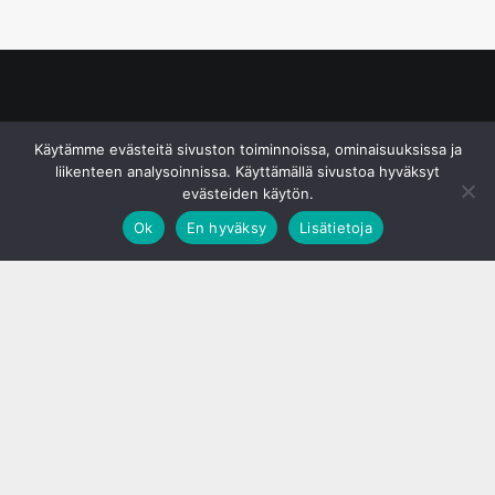
© S&J Media Oy
Käytämme evästeitä sivuston toiminnoissa, ominaisuuksissa ja
liikenteen analysoinnissa. Käyttämällä sivustoa hyväksyt
evästeiden käytön.
Ok
En hyväksy
Lisätietoja
;