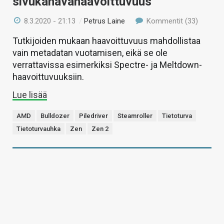
sivukanavahaavoittuvuus
8.3.2020 - 21:13
/
Petrus Laine
Kommentit (33)
Tutkijoiden mukaan haavoittuvuus mahdollistaa
vain metadatan vuotamisen, eikä se ole
verrattavissa esimerkiksi Spectre- ja Meltdown-
haavoittuvuuksiin.
Lue lisää
AMD
Bulldozer
Piledriver
Steamroller
Tietoturva
Tietoturvauhka
Zen
Zen 2