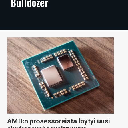
Bulldozer
ARTIKKELIT
VIDEOT
TECHBBS
TIETOA
HINTA.FI
KAUPPA
VAIHDA TEEMA
HAKU
AMD:n prosessoreista löytyi uusi