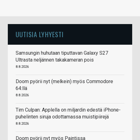
UUTISIA LYHYESTI
Samsungin huhutaan tiputtavan Galaxy S27
Ultrasta neljännen takakameran pois
8.8.2026
Doom pyörii nyt (melkein) myös Commodore
64:llä
8.8.2026
Tim Culpan: Applella on miljardin edestä iPhone-
puhelinten siruja odottamassa muistipiirejä
8.8.2026
Doom pyörii nyt myös Paintissa