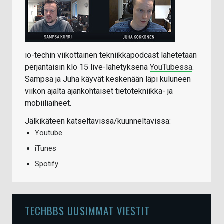
io-techin viikottainen tekniikkapodcast lähetetään
perjantaisin klo 15 live-lähetyksenä
YouTubessa
.
Sampsa ja Juha käyvät keskenään läpi kuluneen
viikon ajalta ajankohtaiset tietotekniikka- ja
mobiiliaiheet.
Jälkikäteen katseltavissa/kuunneltavissa:
Youtube
iTunes
Spotify
TECHBBS UUSIMMAT VIESTIT