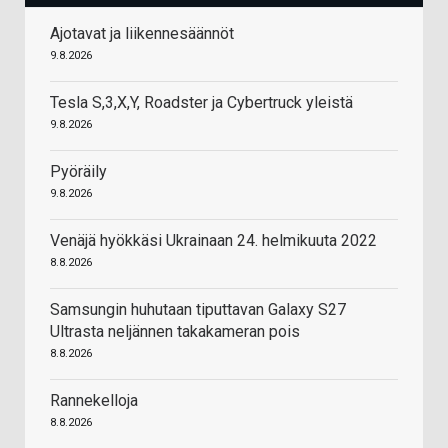
Ajotavat ja liikennesäännöt
9.8.2026
Tesla S,3,X,Y, Roadster ja Cybertruck yleistä
9.8.2026
Pyöräily
9.8.2026
Venäjä hyökkäsi Ukrainaan 24. helmikuuta 2022
8.8.2026
Samsungin huhutaan tiputtavan Galaxy S27
Ultrasta neljännen takakameran pois
8.8.2026
Rannekelloja
8.8.2026