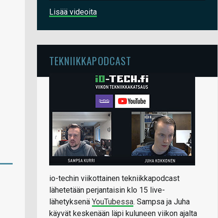
Lisää videoita
TEKNIIKKAPODCAST
io-techin viikottainen tekniikkapodcast
lähetetään perjantaisin klo 15 live-
lähetyksenä
YouTubessa
. Sampsa ja Juha
käyvät keskenään läpi kuluneen viikon ajalta