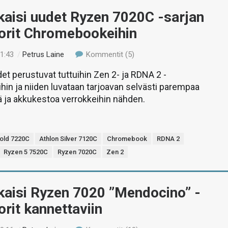
kaisi uudet Ryzen 7020C -sarjan
orit Chromebookeihin
01:43
/
Petrus Laine
Kommentit (5)
t perustuvat tuttuihin Zen 2- ja RDNA 2 -
ihin ja niiden luvataan tarjoavan selvästi parempaa
 ja akkukestoa verrokkeihin nähden.
Gold 7220C
Athlon Silver 7120C
Chromebook
RDNA 2
Ryzen 5 7520C
Ryzen 7020C
Zen 2
kaisi Ryzen 7020 ”Mendocino” -
rit kannettaviin