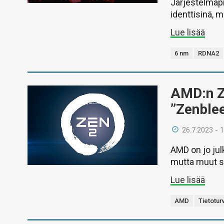
Järjestelmäpi
identtisinä, 
Lue lisää
6 nm
RDNA2
AMD:n Ze
”Zenble
26.7.2023 - 
AMD on jo jul
mutta muut sa
Lue lisää
AMD
Tietotur