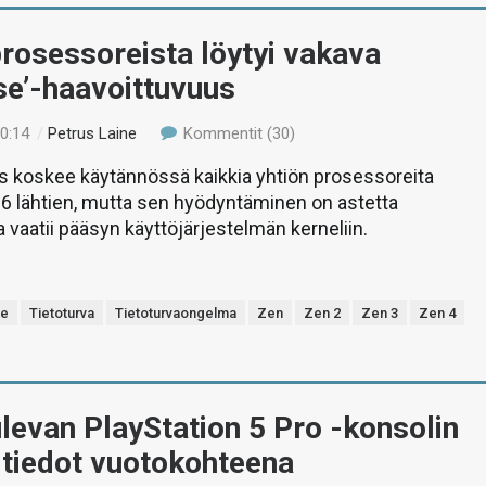
rosessoreista löytyi vakava
se’-haavoittuvuus
00:14
/
Petrus Laine
Kommentit (30)
s koskee käytännössä kaikkia yhtiön prosessoreita
6 lähtien, mutta sen hyödyntäminen on astetta
 vaatii pääsyn käyttöjärjestelmän kerneliin.
se
Tietoturva
Tietoturvaongelma
Zen
Zen 2
Zen 3
Zen 4
levan PlayStation 5 Pro -konsolin
 tiedot vuotokohteena