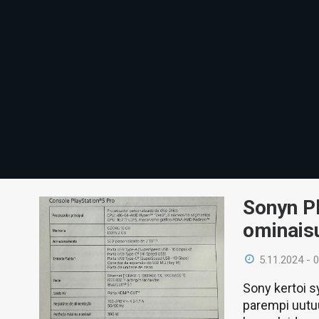
Sonyn Pl
ominais
5.11.2024 - 
Sony kertoi s
parempi uutuu