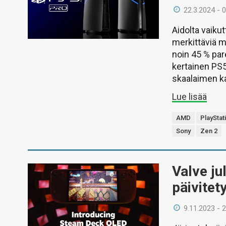
22.3.2024 - 
Aidolta vaiku
merkittäviä m
noin 45 % par
kertainen PS
skaalaimen kav
Lue lisää
AMD
PlayStat
Sony
Zen 2
Valve ju
päivitety
9.11.2023 - 