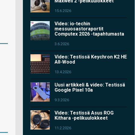
Maxwell 2 -pelikuulokkeet
15.6.2026
Video: io-techin
messuosastoraportit
Computex 2026 -tapahtumasta
3.6.2026
Video: Testissä Keychron K2 HE
All-Wood
13.4.2026
Uusi artikkeli & video: Testissä
Google Pixel 10a
9.3.2026
Video: Testissä Asus ROG
Kithara -pelikuulokkeet
11.2.2026