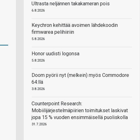
Ultrasta neljännen takakameran pois
6.8.2026
Keychron kehittää avoimen lähdekoodin
firmwarea pelihiiriin
5.8.2026
Honor uudisti logonsa
5.8.2026
Doom pyörii nyt (melkein) myös Commodore
64:llä
3.8.2026
Counterpoint Research:
Mobiilijärjestelmäpiirien toimitukset laskivat
jopa 15 % vuoden ensimmäisellä puoliskolla
31.7.2026