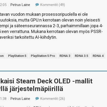
02:05
/
Petrus Laine
Kommentit (49)
ttavan vuodon mukaan prosessoripuolella ei ole
uutoksia, mutta GPU:n kerrotaan olevan noin yleisesti
empi ja säteenseurannassa 2-3, parhaimmillaan jopa 4-
5:een verrattuna. Mukana kerrotaan olevan myös PSSR-
eriksi tarkoitettu AI-kiihdytin.
ion
PlayStation 5
PlayStation 5 Pro
RDNA 3
RDNA 3.5
RDNA 4
lkaisi Steam Deck OLED -mallit
llä järjestelmäpiirillä
21:38
/
Petrus Laine
Kommentit (26)