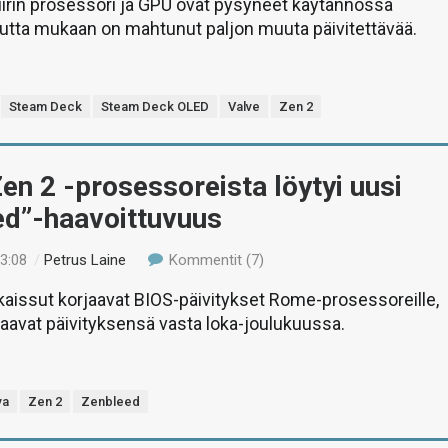
irin prosessori ja GPU ovat pysyneet käytännössä
mutta mukaan on mahtunut paljon muuta päivitettävää.
Steam Deck
Steam Deck OLED
Valve
Zen 2
n 2 -prosessoreista löytyi uusi
ed”-haavoittuvuus
13:08
/
Petrus Laine
Kommentit (7)
kaissut korjaavat BIOS-päivitykset Rome-prosessoreille,
avat päivityksensä vasta loka-joulukuussa.
va
Zen 2
Zenbleed