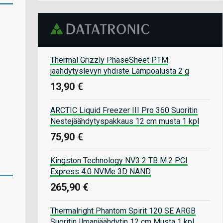
Thermal Grizzly PhaseSheet PTM
jäähdytyslevyn yhdiste Lämpöalusta 2 g
13,90 €
ARCTIC Liquid Freezer III Pro 360 Suoritin
Nestejäähdytyspakkaus 12 cm musta 1 kpl
75,90 €
Kingston Technology NV3 2 TB M.2 PCI
Express 4.0 NVMe 3D NAND
265,90 €
Thermalright Phantom Spirit 120 SE ARGB
Suoritin Ilmanjäähdytin 12 cm Musta 1 kpl