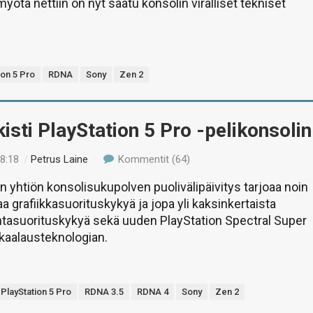
yötä nettiin on nyt saatu konsolin viralliset tekniset
ion 5 Pro
RDNA
Sony
Zen 2
kisti PlayStation 5 Pro -pelikonsolin
08:18
/
Petrus Laine
Kommentit (64)
yhtiön konsolisukupolven puolivälipäivitys tarjoaa noin
 grafiikkasuorituskykyä ja jopa yli kaksinkertaista
tasuorituskykyä sekä uuden PlayStation Spectral Super
kaalausteknologian.
PlayStation 5 Pro
RDNA 3.5
RDNA 4
Sony
Zen 2