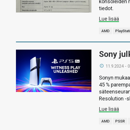
konsoleiden m
tiedot.
Lue lisää
AMD
PlayStat
Sony jul
11.9.2024 - 
Sonyn mukaan 
45 % parempaa
säteenseuran
Resolution -s
Lue lisää
AMD
PSSR