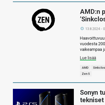
AMD:n p
’Sinkclo
13.8.2024 - 
Haavoittuvuu
vuodesta 200
vaikeampaa ja
Lue lisää
AMD
Sinkclo
Zen 5
Sonyn tu
tekniset