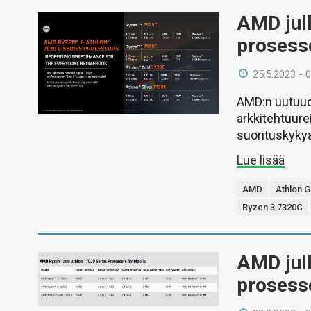
AMD jul
prosess
25.5.2023 - 
AMD:n uutuude
arkkitehtuure
suorituskykyä
Lue lisää
AMD
Athlon 
Ryzen 3 7320C
AMD jul
prosesso