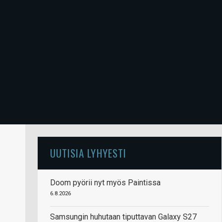
UUTISIA LYHYESTI
Doom pyörii nyt myös Paintissa
6.8.2026
Samsungin huhutaan tiputtavan Galaxy S27