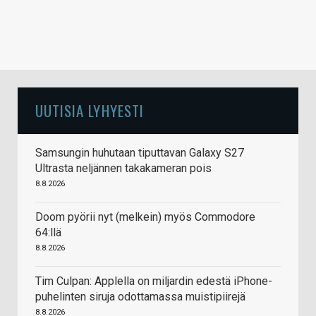
UUTISIA LYHYESTI
Samsungin huhutaan tiputtavan Galaxy S27
Ultrasta neljännen takakameran pois
8.8.2026
Doom pyörii nyt (melkein) myös Commodore
64:llä
8.8.2026
Tim Culpan: Applella on miljardin edestä iPhone-
puhelinten siruja odottamassa muistipiirejä
8.8.2026