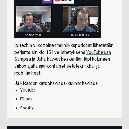
io-techin viikottainen tekniikkapodcast lähetetään
perjantaisin klo 15 live-lähetyksenä
YouTubessa
.
Sampsa ja Juha käyvät keskenään läpi kuluneen
viikon ajalta ajankohtaiset tietotekniikka- ja
mobiiliaiheet.
Jälkikäteen katseltavissa/kuunneltavissa:
Youtube
iTunes
Spotify