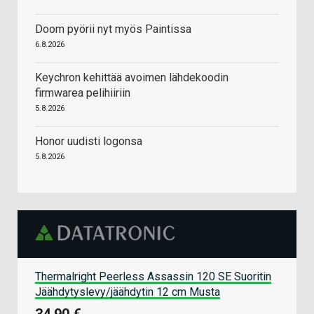
Doom pyörii nyt myös Paintissa
6.8.2026
Keychron kehittää avoimen lähdekoodin
firmwarea pelihiiriin
5.8.2026
Honor uudisti logonsa
5.8.2026
Thermalright Peerless Assassin 120 SE Suoritin
Jäähdytyslevy/jäähdytin 12 cm Musta
34,90 €