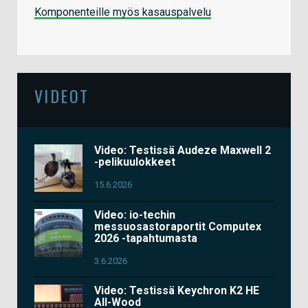
Komponenteille myös kasauspalvelu
VIDEOT
Video: Testissä Audeze Maxwell 2
-pelikuulokkeet
15.6.2026
Video: io-techin
messuosastoraportit Computex
2026 -tapahtumasta
3.6.2026
Video: Testissä Keychron K2 HE
All-Wood