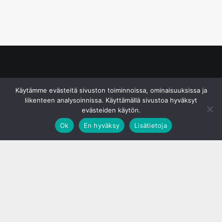
© S&J Media Oy
Käytämme evästeitä sivuston toiminnoissa, ominaisuuksissa ja
liikenteen analysoinnissa. Käyttämällä sivustoa hyväksyt
evästeiden käytön.
Ok
En hyväksy
Lisätietoja
;