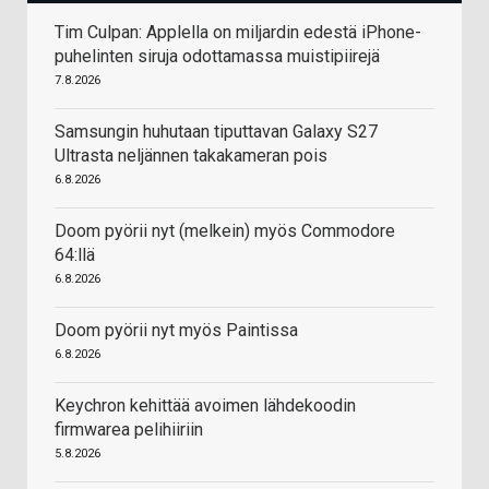
Tim Culpan: Applella on miljardin edestä iPhone-
puhelinten siruja odottamassa muistipiirejä
7.8.2026
Samsungin huhutaan tiputtavan Galaxy S27
Ultrasta neljännen takakameran pois
6.8.2026
Doom pyörii nyt (melkein) myös Commodore
64:llä
6.8.2026
Doom pyörii nyt myös Paintissa
6.8.2026
Keychron kehittää avoimen lähdekoodin
firmwarea pelihiiriin
5.8.2026