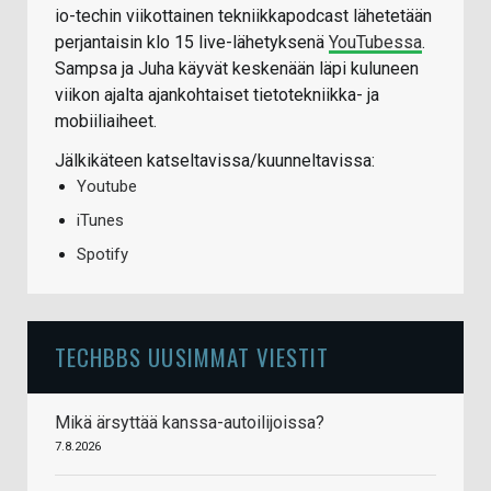
io-techin viikottainen tekniikkapodcast lähetetään
perjantaisin klo 15 live-lähetyksenä
YouTubessa
.
Sampsa ja Juha käyvät keskenään läpi kuluneen
viikon ajalta ajankohtaiset tietotekniikka- ja
mobiiliaiheet.
Jälkikäteen katseltavissa/kuunneltavissa:
Youtube
iTunes
Spotify
TECHBBS UUSIMMAT VIESTIT
Mikä ärsyttää kanssa-autoilijoissa?
7.8.2026