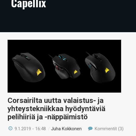
Capellix
ARTIKKELIT
VIDEOT
TECHBBS
TIETOA
HINTA.FI
KAUPPA
VAIHDA TEEMA
Corsairilta uutta valaistus- ja
yhteystekniikkaa hyödyntäviä
HAKU
pelihiiriä ja -näppäimistö
9.1.2019 - 16:48
/
Juha Kokkonen
Kommentit (3)