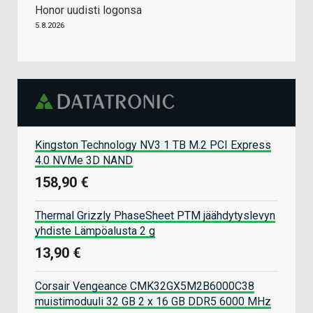
Honor uudisti logonsa
5.8.2026
Kingston Technology NV3 1 TB M.2 PCI Express
4.0 NVMe 3D NAND
158,90 €
Thermal Grizzly PhaseSheet PTM jäähdytyslevyn
yhdiste Lämpöalusta 2 g
13,90 €
Corsair Vengeance CMK32GX5M2B6000C38
muistimoduuli 32 GB 2 x 16 GB DDR5 6000 MHz