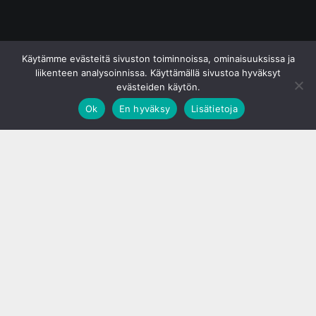
© S&J Media Oy
Käytämme evästeitä sivuston toiminnoissa, ominaisuuksissa ja
liikenteen analysoinnissa. Käyttämällä sivustoa hyväksyt
evästeiden käytön.
Ok
En hyväksy
Lisätietoja
;