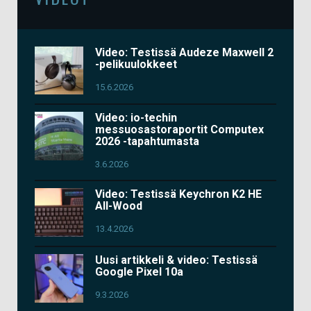
Video: Testissä Audeze Maxwell 2
-pelikuulokkeet
15.6.2026
Video: io-techin
messuosastoraportit Computex
2026 -tapahtumasta
3.6.2026
Video: Testissä Keychron K2 HE
All-Wood
13.4.2026
Uusi artikkeli & video: Testissä
Google Pixel 10a
9.3.2026