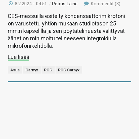
8.2.2024 - 04:51
/
Petrus Laine
Kommentit (3)
CES-messuilla esitelty kondensaattorimikrofoni
on varustettu yhtiön mukaan studiotason 25
mm:n kapselilla ja sen pöytätelineestä välittyvät
äänet on minimoitu telineeseen integroidulla
mikrofonikehdolla.
Lue lisää
Asus
Carnyx
ROG
ROG Carnyx