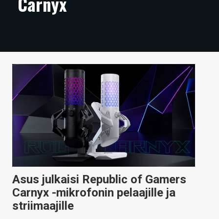
Carnyx
ARTIKKELIT
VIDEOT
TECHBBS
TIETOA
HINTA.FI
KAUPPA
VAIHDA TEEMA
Asus julkaisi Republic of Gamers
HAKU
Carnyx -mikrofonin pelaajille ja
striimaajille