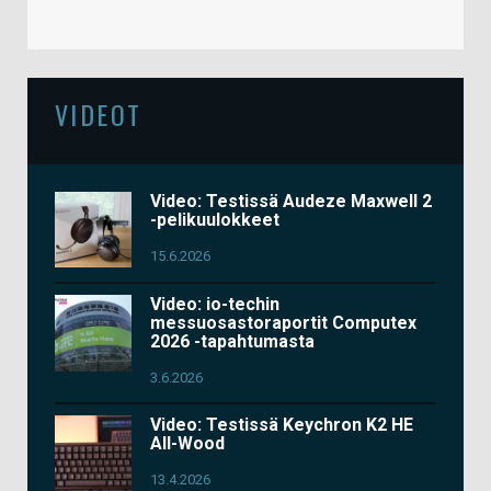
VIDEOT
Video: Testissä Audeze Maxwell 2
-pelikuulokkeet
15.6.2026
Video: io-techin
messuosastoraportit Computex
2026 -tapahtumasta
3.6.2026
Video: Testissä Keychron K2 HE
All-Wood
13.4.2026