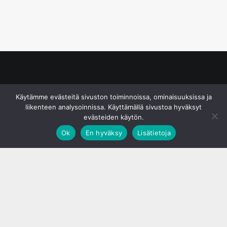
© S&J Media Oy
Käytämme evästeitä sivuston toiminnoissa, ominaisuuksissa ja
liikenteen analysoinnissa. Käyttämällä sivustoa hyväksyt
evästeiden käytön.
Ok
En hyväksy
Lisätietoja
;