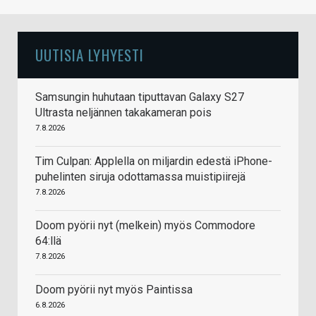
UUTISIA LYHYESTI
Samsungin huhutaan tiputtavan Galaxy S27
Ultrasta neljännen takakameran pois
7.8.2026
Tim Culpan: Applella on miljardin edestä iPhone-
puhelinten siruja odottamassa muistipiirejä
7.8.2026
Doom pyörii nyt (melkein) myös Commodore
64:llä
7.8.2026
Doom pyörii nyt myös Paintissa
6.8.2026