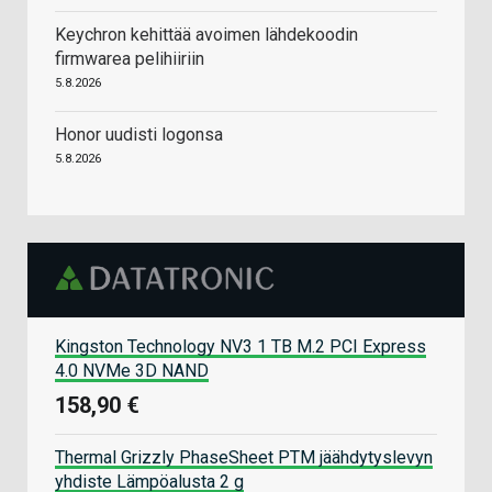
Keychron kehittää avoimen lähdekoodin
firmwarea pelihiiriin
5.8.2026
Honor uudisti logonsa
5.8.2026
Kingston Technology NV3 1 TB M.2 PCI Express
4.0 NVMe 3D NAND
158,90 €
Thermal Grizzly PhaseSheet PTM jäähdytyslevyn
yhdiste Lämpöalusta 2 g