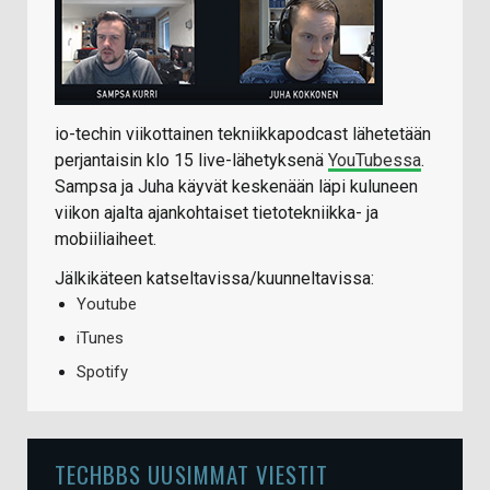
io-techin viikottainen tekniikkapodcast lähetetään
perjantaisin klo 15 live-lähetyksenä
YouTubessa
.
Sampsa ja Juha käyvät keskenään läpi kuluneen
viikon ajalta ajankohtaiset tietotekniikka- ja
mobiiliaiheet.
Jälkikäteen katseltavissa/kuunneltavissa:
Youtube
iTunes
Spotify
TECHBBS UUSIMMAT VIESTIT