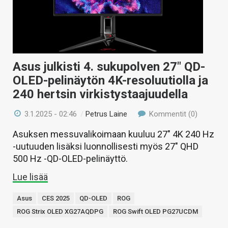
Asus julkisti 4. sukupolven 27″ QD-
OLED-pelinäytön 4K-resoluutiolla ja
240 hertsin virkistystaajuudella
3.1.2025 - 02:46
/
Petrus Laine
Kommentit (0)
Asuksen messuvalikoimaan kuuluu 27″ 4K 240 Hz
-uutuuden lisäksi luonnollisesti myös 27″ QHD
500 Hz -QD-OLED-pelinäyttö.
Lue lisää
Asus
CES 2025
QD-OLED
ROG
ROG Strix OLED XG27AQDPG
ROG Swift OLED PG27UCDM