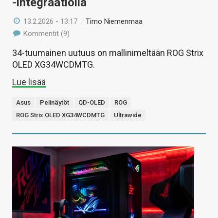
-integraatiolla
13.2.2026 - 13:17
/
Timo Niemenmaa
Kommentit (9)
34-tuumainen uutuus on mallinimeltään ROG Strix
OLED XG34WCDMTG.
Lue lisää
Asus
Pelinäytöt
QD-OLED
ROG
ROG Strix OLED XG34WCDMTG
Ultrawide