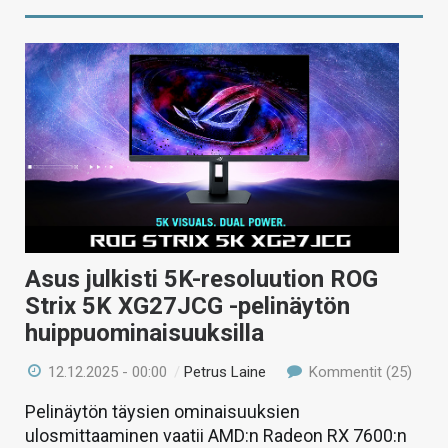
Asus julkisti 5K-resoluution ROG
Strix 5K XG27JCG -pelinäytön
huippuominaisuuksilla
12.12.2025 - 00:00
/
Petrus Laine
Kommentit (25)
Pelinäytön täysien ominaisuuksien
ulosmittaaminen vaatii AMD:n Radeon RX 7600:n