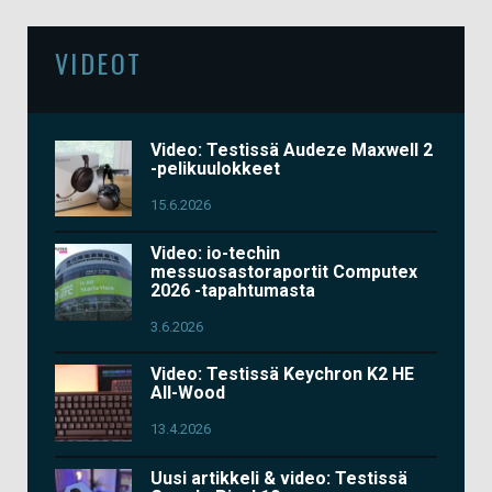
VIDEOT
Video: Testissä Audeze Maxwell 2
-pelikuulokkeet
15.6.2026
Video: io-techin
messuosastoraportit Computex
2026 -tapahtumasta
3.6.2026
Video: Testissä Keychron K2 HE
All-Wood
13.4.2026
Uusi artikkeli & video: Testissä