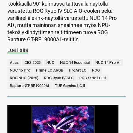
kookkaalla 90° kulmassa taittuvalla näytöllä
varustettu ROG Ryuo IV SLC AIO-cooleri sekä
värillisellä e-ink-näytöllä varustettu NUC 14 Pro
AI+, mutta maininnan ansainnee myös NPU-
tekoälykiihdyttimen reitittimeen tuova ROG
Rapture GT-BE19000AI -reititin.
Lue lisää
Asus
CES 2025
NUC
NUC 14 Essential
NUC 14 Pro AI
NUC 15 Pro
Prime LC ARGB
ProArt LC
ROG
ROG NUC (2025)
ROG Ryuo IV SLC
ROG Strix LC III
Rapture GT-BE19000AI
TUF Gaminc LC II