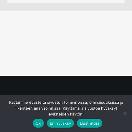
© S&J Media Oy
Käytämme evästeitä sivuston toiminnoissa, ominaisuuksissa ja
liikenteen analysoinnissa. Käyttämällä sivustoa hyväksyt
evästeiden käytön.
Ok
En hyväksy
Lisätietoja