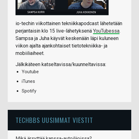
io-techin viikottainen tekniikkapodcast lähetetään
perjantaisin klo 15 live-lähetyksenä
YouTubessa
.
Sampsa ja Juha käyvät keskenään läpi kuluneen
viikon ajalta ajankohtaiset tietotekniikka- ja
mobiiliaiheet.
Jälkikäteen katseltavissa/kuunneltavissa:
Youtube
iTunes
Spotify
TECHBBS UUSIMMAT VIESTIT
Mikä ärsyttää kanssa-autoilijoissa?