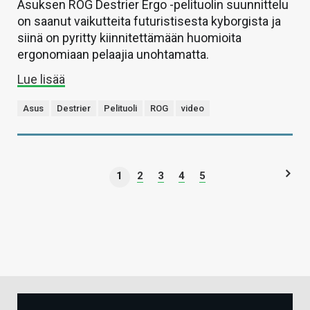
Asuksen ROG Destrier Ergo -pelituolin suunnittelu
on saanut vaikutteita futuristisesta kyborgista ja
siinä on pyritty kiinnitettämään huomioita
ergonomiaan pelaajia unohtamatta.
Lue lisää
Asus
Destrier
Pelituoli
ROG
video
1
2
3
4
5