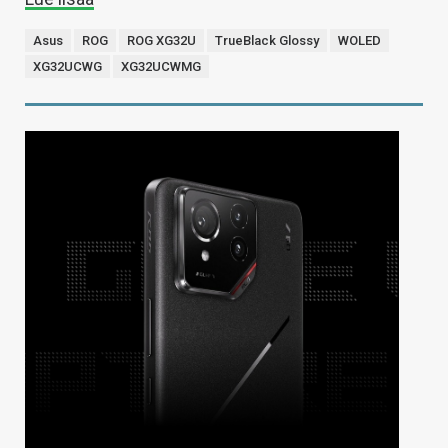
Asus
ROG
ROG XG32U
TrueBlack Glossy
WOLED
XG32UCWG
XG32UCWMG