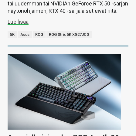
tai uudemman tai NVIDIAn GeForce RTX 50 -sarjan
näytönohjaimen, RTX 40 -sarjalaiset eivät riitä.
Lue lisää
5K
Asus
ROG
ROG Strix 5K XG27JCG