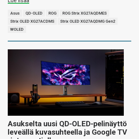
Lue lisää
Asus
QD-OLED
ROG
ROG Strix XG27AQDMES
Strix OLED XG27ACDMS
Strix OLED XG27AQDMG Gen2
WOLED
Asukselta uusi QD-OLED-pelinäyttö
leveällä kuvasuhteella ja Google TV