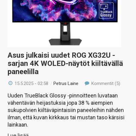
Asus julkaisi uudet ROG XG32U -
sarjan 4K WOLED-näytöt kiiltävällä
paneelilla
15.5.2025 - 02:58
/
Petrus Laine
Kommentit (5)
Uuden TrueBlack Glossy -pinnoitteen luvataan
vähentävän heijastuksia jopa 38 % aiempien
sukupolvien kiiltäväpintaisiin paneeleihin nähden
ilman, että kuvan kirkkaus tai mustan taso kärsisi
lainkaan.
Lue lisää