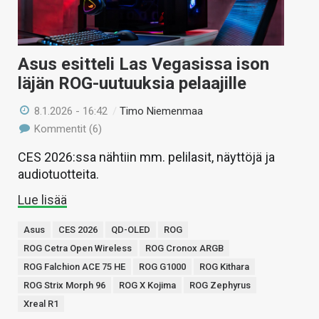
Asus esitteli Las Vegasissa ison
läjän ROG-uutuuksia pelaajille
8.1.2026 - 16:42
/
Timo Niemenmaa
Kommentit (6)
CES 2026:ssa nähtiin mm. pelilasit, näyttöjä ja
audiotuotteita.
Lue lisää
Asus
CES 2026
QD-OLED
ROG
ROG Cetra Open Wireless
ROG Cronox ARGB
ROG Falchion ACE 75 HE
ROG G1000
ROG Kithara
ROG Strix Morph 96
ROG X Kojima
ROG Zephyrus
Xreal R1