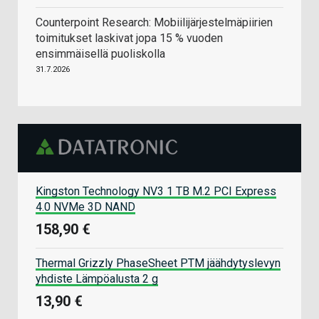
Counterpoint Research: Mobiilijärjestelmäpiirien
toimitukset laskivat jopa 15 % vuoden
ensimmäisellä puoliskolla
31.7.2026
Kingston Technology NV3 1 TB M.2 PCI Express
4.0 NVMe 3D NAND
158,90 €
Thermal Grizzly PhaseSheet PTM jäähdytyslevyn
yhdiste Lämpöalusta 2 g
13,90 €