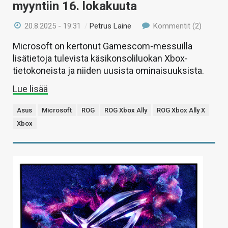
myyntiin 16. lokakuuta
20.8.2025 - 19:31
/
Petrus Laine
Kommentit (2)
Microsoft on kertonut Gamescom-messuilla
lisätietoja tulevista käsikonsoliluokan Xbox-
tietokoneista ja niiden uusista ominaisuuksista.
Lue lisää
Asus
Microsoft
ROG
ROG Xbox Ally
ROG Xbox Ally X
Xbox