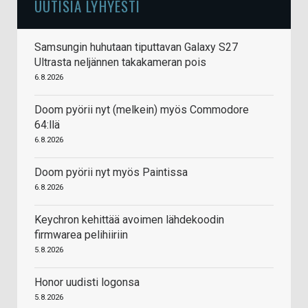
UUTISIA LYHYESTI
Samsungin huhutaan tiputtavan Galaxy S27
Ultrasta neljännen takakameran pois
6.8.2026
Doom pyörii nyt (melkein) myös Commodore
64:llä
6.8.2026
Doom pyörii nyt myös Paintissa
6.8.2026
Keychron kehittää avoimen lähdekoodin
firmwarea pelihiiriin
5.8.2026
Honor uudisti logonsa
5.8.2026