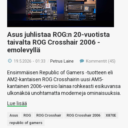
Asus juhlistaa ROG:n 20-vuotista
taivalta ROG Crosshair 2006 -
emolevyllä
19.5.2026 - 01:33
/
Petrus Laine
Kommentit (45)
Ensimmäisen Republic of Gamers -tuotteen eli
AM2-kantaisen ROG Crosshairin uusi AM5-
kantainen 2006-versio lainaa rohkeasti esikuvansa
ulkonäköä unohtamatta moderneja ominaisuuksia.
Lue lisää
Asus
ROG
ROG Crosshair
ROG Crosshair 2006
X870E
republic of gamers