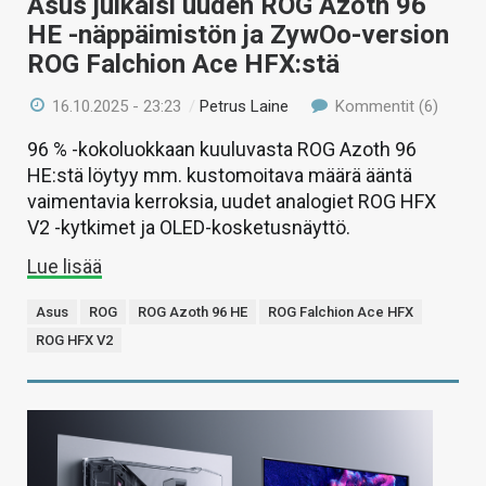
Asus julkaisi uuden ROG Azoth 96
HE -näppäimistön ja ZywOo-version
ROG Falchion Ace HFX:stä
16.10.2025 - 23:23
/
Petrus Laine
Kommentit (6)
96 % -kokoluokkaan kuuluvasta ROG Azoth 96
HE:stä löytyy mm. kustomoitava määrä ääntä
vaimentavia kerroksia, uudet analogiet ROG HFX
V2 -kytkimet ja OLED-kosketusnäyttö.
Lue lisää
Asus
ROG
ROG Azoth 96 HE
ROG Falchion Ace HFX
ROG HFX V2