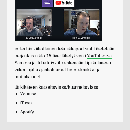
io-techin viikottainen tekniikkapodcast lähetetään
perjantaisin klo 15 live-lähetyksenä
YouTubessa
.
Sampsa ja Juha käyvät keskenään läpi kuluneen
viikon ajalta ajankohtaiset tietotekniikka- ja
mobiiliaiheet.
Jälkikäteen katseltavissa/kuunneltavissa:
Youtube
iTunes
Spotify