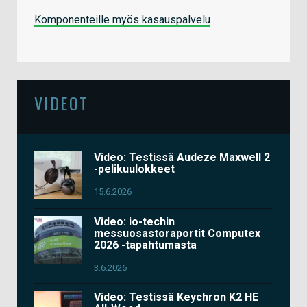
Komponenteille myös kasauspalvelu
VIDEOT
Video: Testissä Audeze Maxwell 2
-pelikuulokkeet
15.6.2026
Video: io-techin
messuosastoraportit Computex
2026 -tapahtumasta
3.6.2026
Video: Testissä Keychron K2 HE