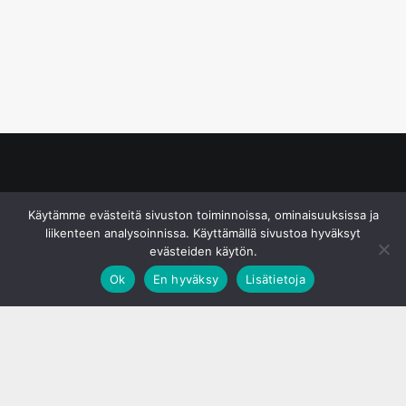
© S&J Media Oy
Käytämme evästeitä sivuston toiminnoissa, ominaisuuksissa ja
liikenteen analysoinnissa. Käyttämällä sivustoa hyväksyt
evästeiden käytön.
Ok
En hyväksy
Lisätietoja
;