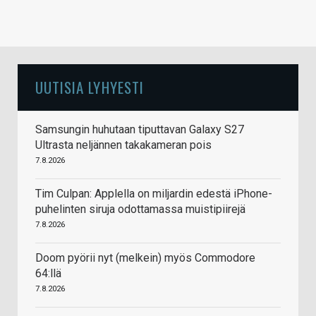
UUTISIA LYHYESTI
Samsungin huhutaan tiputtavan Galaxy S27
Ultrasta neljännen takakameran pois
7.8.2026
Tim Culpan: Applella on miljardin edestä iPhone-
puhelinten siruja odottamassa muistipiirejä
7.8.2026
Doom pyörii nyt (melkein) myös Commodore
64:llä
7.8.2026