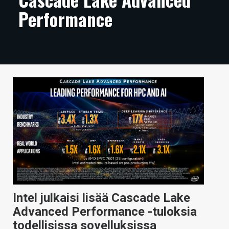
Performance
ARTIKKELIT
VIDEOT
TECHBBS
TIETOA
HINTA.FI
KAUPPA
VAIHDA TEEMA
HAKU
Intel julkaisi lisää Cascade Lake
Advanced Performance -tuloksia
todellisissa sovelluksissa