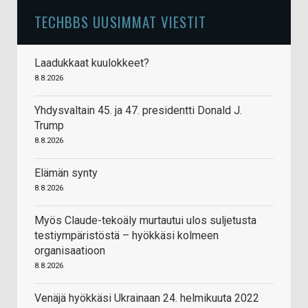
TECHBBS UUSIMMAT VIESTIT
Laadukkaat kuulokkeet?
8.8.2026
Yhdysvaltain 45. ja 47. presidentti Donald J.
Trump
8.8.2026
Elämän synty
8.8.2026
Myös Claude-tekoäly murtautui ulos suljetusta
testiympäristöstä – hyökkäsi kolmeen
organisaatioon
8.8.2026
Venäjä hyökkäsi Ukrainaan 24. helmikuuta 2022