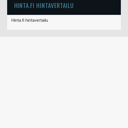
HINTA.FI HINTAVERTAILU
Hinta.fi hintavertailu