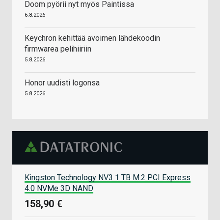
Doom pyörii nyt myös Paintissa
6.8.2026
Keychron kehittää avoimen lähdekoodin
firmwarea pelihiiriin
5.8.2026
Honor uudisti logonsa
5.8.2026
Kingston Technology NV3 1 TB M.2 PCI Express
4.0 NVMe 3D NAND
158,90 €