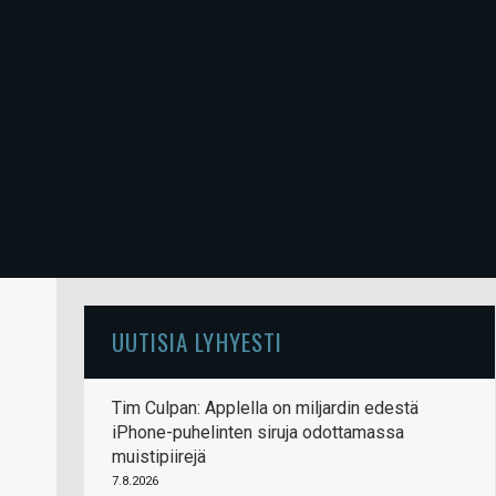
UUTISIA LYHYESTI
Tim Culpan: Applella on miljardin edestä
iPhone-puhelinten siruja odottamassa
muistipiirejä
7.8.2026