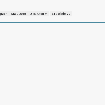
gizer
MWC 2018
ZTE Axon M
ZTE Blade V9