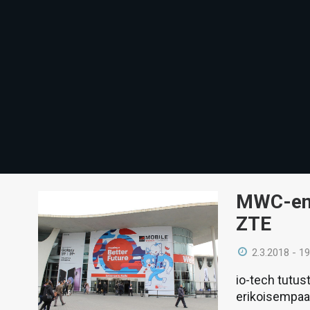
MWC-ens
ZTE
2.3.2018 - 19
io-tech tutu
erikoisempaan