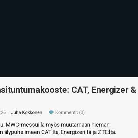
ituntumakooste: CAT, Energizer &
:26
/
Juha Kokkonen
Kommentit (0)
stui MWC-messuilla myös muutamaan hieman
 älypuhelimeen CAT:lta, Energizeriltä ja ZTE:ltä.