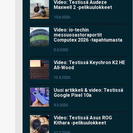
Video: Testissä Audeze
Maxwell 2 -pelikuulokkeet
15.6.2026
Video: io-techin
messuosastoraportit
Computex 2026 -tapahtumasta
3.6.2026
Video: Testissä Keychron K2 HE
All-Wood
13.4.2026
Uusi artikkeli & video: Testissä
Google Pixel 10a
9.3.2026
Video: Testissä Asus ROG
Kithara -pelikuulokkeet
11.2.2026