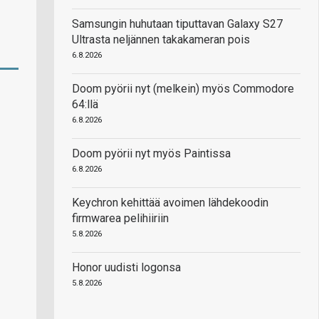
Samsungin huhutaan tiputtavan Galaxy S27
Ultrasta neljännen takakameran pois
6.8.2026
Doom pyörii nyt (melkein) myös Commodore
64:llä
6.8.2026
Doom pyörii nyt myös Paintissa
6.8.2026
Keychron kehittää avoimen lähdekoodin
firmwarea pelihiiriin
5.8.2026
Honor uudisti logonsa
5.8.2026