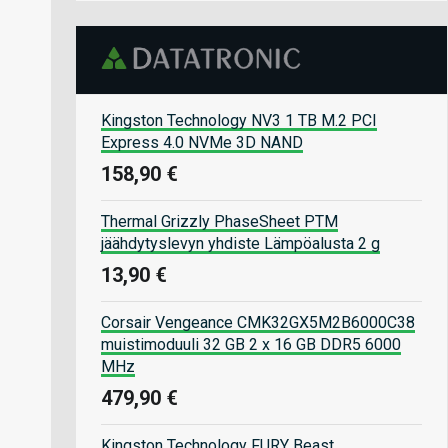
Kingston Technology NV3 1 TB M.2 PCI
Express 4.0 NVMe 3D NAND
158,90 €
Thermal Grizzly PhaseSheet PTM
jäähdytyslevyn yhdiste Lämpöalusta 2 g
13,90 €
Corsair Vengeance CMK32GX5M2B6000C38
muistimoduuli 32 GB 2 x 16 GB DDR5 6000
MHz
479,90 €
Kingston Technology FURY Beast