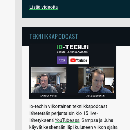
Lisää videoita
TEKNIIKKAPODCAST
io-techin viikottainen tekniikkapodcast
lähetetään perjantaisin klo 15 live-
lähetyksenä
YouTubessa
. Sampsa ja Juha
käyvät keskenään läpi kuluneen viikon ajalta