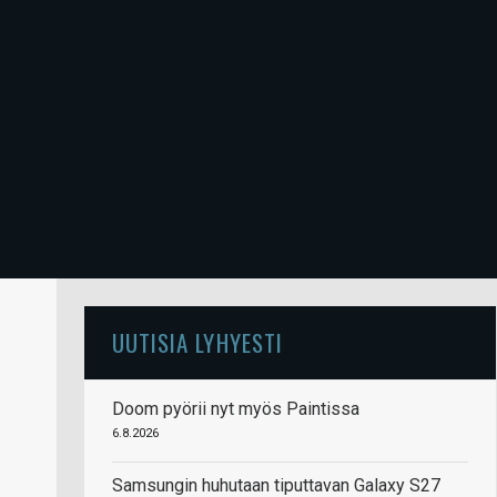
UUTISIA LYHYESTI
Doom pyörii nyt myös Paintissa
6.8.2026
Samsungin huhutaan tiputtavan Galaxy S27