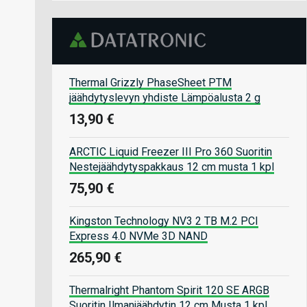
Thermal Grizzly PhaseSheet PTM
jäähdytyslevyn yhdiste Lämpöalusta 2 g
13,90 €
ARCTIC Liquid Freezer III Pro 360 Suoritin
Nestejäähdytyspakkaus 12 cm musta 1 kpl
75,90 €
Kingston Technology NV3 2 TB M.2 PCI
Express 4.0 NVMe 3D NAND
265,90 €
Thermalright Phantom Spirit 120 SE ARGB
Suoritin Ilmanjäähdytin 12 cm Musta 1 kpl