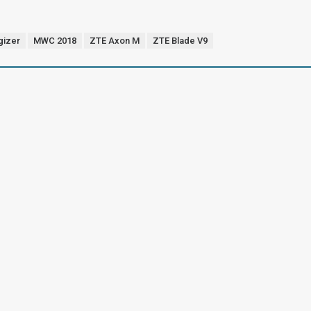
gizer
MWC 2018
ZTE Axon M
ZTE Blade V9