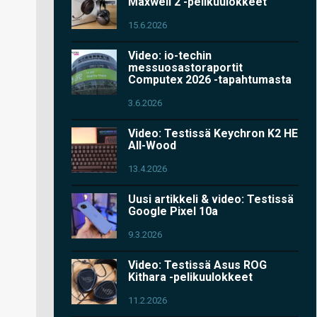
Maxwell 2 -pelikuulokkeet
15.6.2026
Video: io-techin
messuosastoraportit
Computex 2026 -tapahtumasta
3.6.2026
Video: Testissä Keychron K2 HE
All-Wood
13.4.2026
Uusi artikkeli & video: Testissä
Google Pixel 10a
9.3.2026
Video: Testissä Asus ROG
Kithara -pelikuulokkeet
11.2.2026