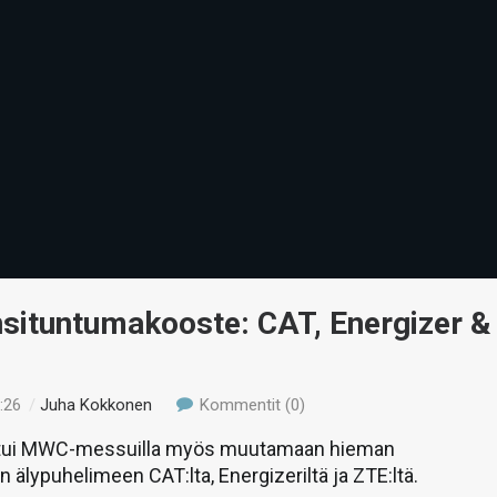
ituntumakooste: CAT, Energizer &
:26
/
Juha Kokkonen
Kommentit (0)
stui MWC-messuilla myös muutamaan hieman
 älypuhelimeen CAT:lta, Energizeriltä ja ZTE:ltä.