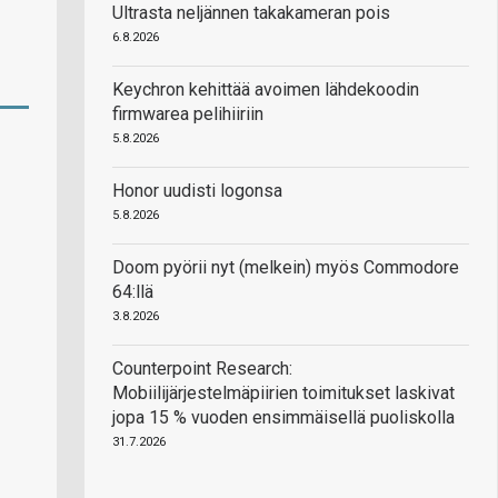
Ultrasta neljännen takakameran pois
6.8.2026
Keychron kehittää avoimen lähdekoodin
firmwarea pelihiiriin
5.8.2026
Honor uudisti logonsa
5.8.2026
Doom pyörii nyt (melkein) myös Commodore
64:llä
3.8.2026
Counterpoint Research:
Mobiilijärjestelmäpiirien toimitukset laskivat
jopa 15 % vuoden ensimmäisellä puoliskolla
31.7.2026