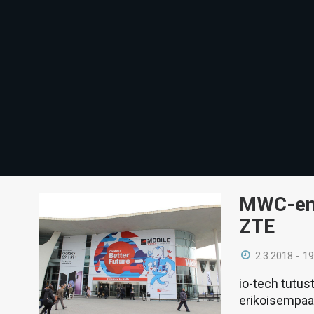
MWC-ens
ZTE
2.3.2018 - 19
io-tech tutu
erikoisempaan