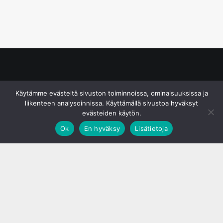
© S&J Media Oy
Käytämme evästeitä sivuston toiminnoissa, ominaisuuksissa ja
liikenteen analysoinnissa. Käyttämällä sivustoa hyväksyt
evästeiden käytön.
Ok
En hyväksy
Lisätietoja
;