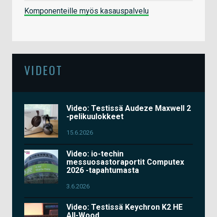
Komponenteille myös kasauspalvelu
VIDEOT
Video: Testissä Audeze Maxwell 2
-pelikuulokkeet
15.6.2026
Video: io-techin
messuosastoraportit Computex
2026 -tapahtumasta
3.6.2026
Video: Testissä Keychron K2 HE
All-Wood