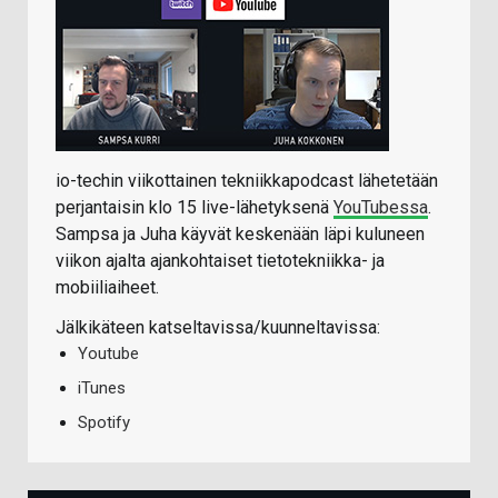
io-techin viikottainen tekniikkapodcast lähetetään
perjantaisin klo 15 live-lähetyksenä
YouTubessa
.
Sampsa ja Juha käyvät keskenään läpi kuluneen
viikon ajalta ajankohtaiset tietotekniikka- ja
mobiiliaiheet.
Jälkikäteen katseltavissa/kuunneltavissa:
Youtube
iTunes
Spotify