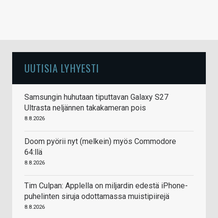
UUTISIA LYHYESTI
Samsungin huhutaan tiputtavan Galaxy S27
Ultrasta neljännen takakameran pois
8.8.2026
Doom pyörii nyt (melkein) myös Commodore
64:llä
8.8.2026
Tim Culpan: Applella on miljardin edestä iPhone-
puhelinten siruja odottamassa muistipiirejä
8.8.2026