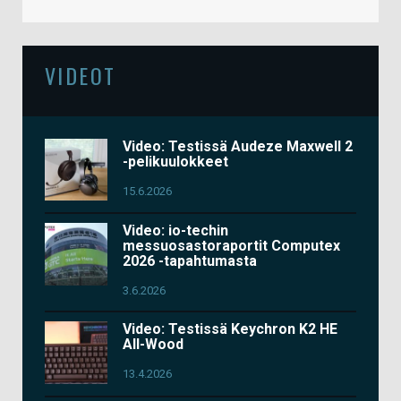
VIDEOT
Video: Testissä Audeze Maxwell 2
-pelikuulokkeet
15.6.2026
Video: io-techin
messuosastoraportit Computex
2026 -tapahtumasta
3.6.2026
Video: Testissä Keychron K2 HE
All-Wood
13.4.2026