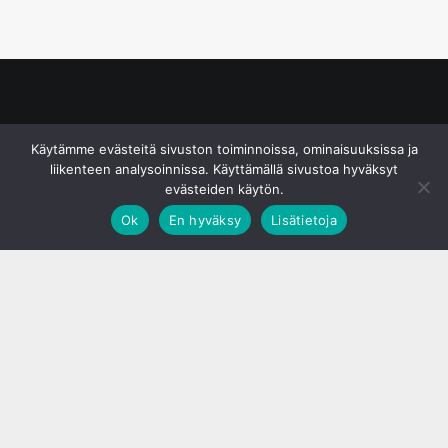
© S&J Media Oy
Käytämme evästeitä sivuston toiminnoissa, ominaisuuksissa ja
liikenteen analysoinnissa. Käyttämällä sivustoa hyväksyt
evästeiden käytön.
Ok
En hyväksy
Lisätietoja
;