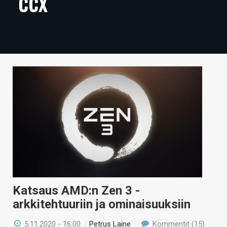
CCX
ARTIKKELIT
VIDEOT
TECHBBS
TIETOA
HINTA.FI
KAUPPA
VAIHDA TEEMA
Katsaus AMD:n Zen 3 -
HAKU
arkkitehtuuriin ja ominaisuuksiin
5.11.2020 - 16:00
/
Petrus Laine
Kommentit (15)