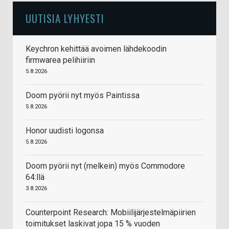
UUTISIA LYHYESTI
Keychron kehittää avoimen lähdekoodin
firmwarea pelihiiriin
5.8.2026
Doom pyörii nyt myös Paintissa
5.8.2026
Honor uudisti logonsa
5.8.2026
Doom pyörii nyt (melkein) myös Commodore
64:llä
3.8.2026
Counterpoint Research: Mobiilijärjestelmäpiirien
toimitukset laskivat jopa 15 % vuoden