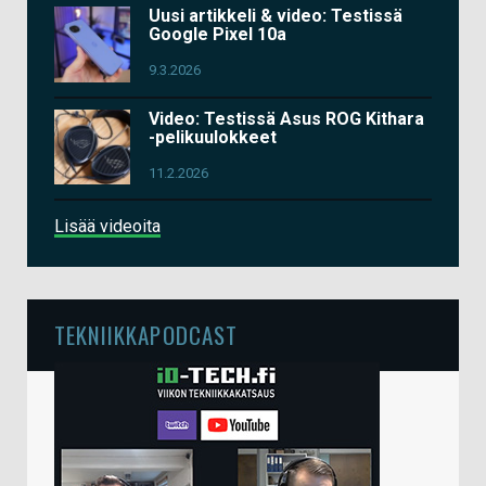
Uusi artikkeli & video: Testissä
Google Pixel 10a
9.3.2026
Video: Testissä Asus ROG Kithara
-pelikuulokkeet
11.2.2026
Lisää videoita
TEKNIIKKAPODCAST