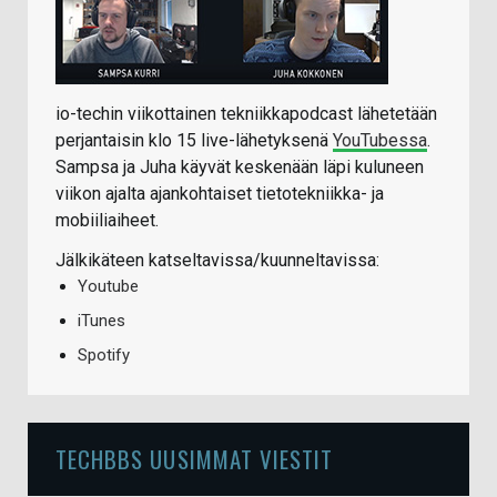
io-techin viikottainen tekniikkapodcast lähetetään
perjantaisin klo 15 live-lähetyksenä
YouTubessa
.
Sampsa ja Juha käyvät keskenään läpi kuluneen
viikon ajalta ajankohtaiset tietotekniikka- ja
mobiiliaiheet.
Jälkikäteen katseltavissa/kuunneltavissa:
Youtube
iTunes
Spotify
TECHBBS UUSIMMAT VIESTIT