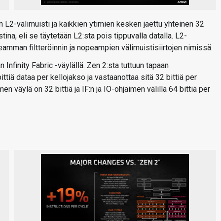
 L2-välimuisti ja kaikkien ytimien kesken jaettu yhteinen 32
ina, eli se täytetään L2:sta pois tippuvalla datalla. L2-
peamman filtteröinnin ja nopeampien välimuistisiirtojen nimissä.
Infinity Fabric -väylällä. Zen 2:sta tuttuun tapaan
ittiä dataa per kellojakso ja vastaanottaa sitä 32 bittiä per
men väylä on 32 bittiä ja IF:n ja IO-ohjaimen välillä 64 bittiä per