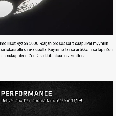
imelliset Ryzen 5000 -sarjan prosessorit saapuivat myyntiin
össä jokaisella osa-alueella. Käymme tässä artikkelissa läpi Zen
isen sukupolven Zen 2 -arkkitehtuuriin verrattuna.