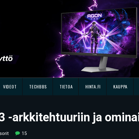
VIDEOT
TECHBBS
TIETOA
HINTA.FI
KAUPPA
 -arkkitehtuuriin ja omina
orit
15