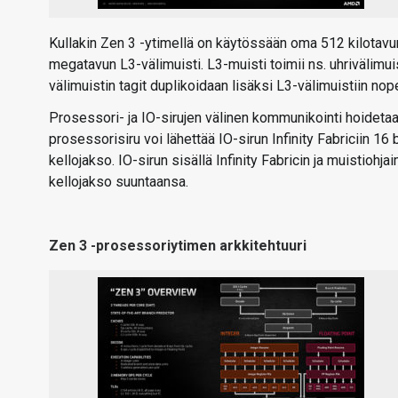
Kullakin Zen 3 -ytimellä on käytössään oma 512 kilotavun
megatavun L3-välimuisti. L3-muisti toimii ns. uhrivälimuist
välimuistin tagit duplikoidaan lisäksi L3-välimuistiin no
Prosessori- ja IO-sirujen välinen kommunikointi hoidetaan 
prosessorisiru voi lähettää IO-sirun Infinity Fabriciin 16 b
kellojakso. IO-sirun sisällä Infinity Fabricin ja muistiohjai
kellojakso suuntaansa.
Zen 3 -prosessoriytimen arkkitehtuuri