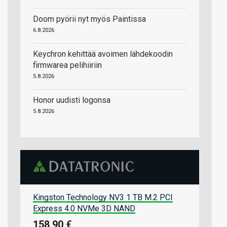
Doom pyörii nyt myös Paintissa
6.8.2026
Keychron kehittää avoimen lähdekoodin
firmwarea pelihiiriin
5.8.2026
Honor uudisti logonsa
5.8.2026
Kingston Technology NV3 1 TB M.2 PCI
Express 4.0 NVMe 3D NAND
158,90 €