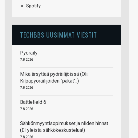
Spotify
TECHBBS UUSIMMAT VIESTIT
Pyöräily
7.8.2026
Mikä ärsyttää pyöräilijöissä (Oli:
Kilpapyöräilijöiden "pakat"..)
7.8.2026
Battlefield 6
7.8.2026
Sähkönmyyntisopimukset ja niiden hinnat
(EI yleistä sähkökeskustelua!)
7.8.2026