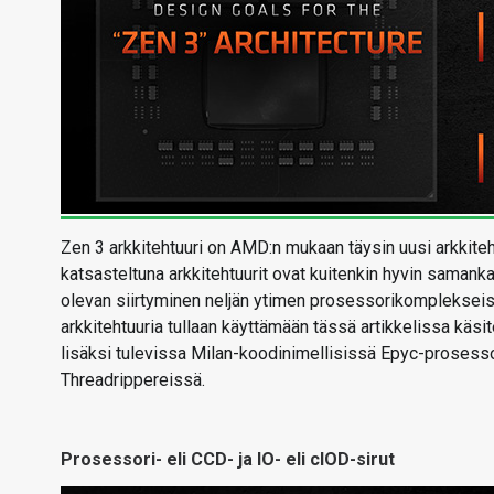
Zen 3 arkkitehtuuri on AMD:n mukaan täysin uusi arkkiteht
katsasteltuna arkkitehtuurit ovat kuitenkin hyvin samankalt
olevan siirtyminen neljän ytimen prosessorikomplekseis
arkkitehtuuria tullaan käyttämään tässä artikkelissa kä
lisäksi tulevissa Milan-koodinimellisissä Epyc-prosess
Threadrippereissä.
Prosessori- eli CCD- ja IO- eli cIOD-sirut