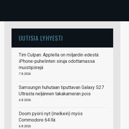
UUTISIA LYHYESTI
Tim Culpan: Applella on miljardin edestä
iPhone-puhelinten siruja odottamassa
muistipiirejä
7.8.2026
Samsungin huhutaan tiputtavan Galaxy S27
Ultrasta neljännen takakameran pois
6.8.2026
Doom pyörii nyt (melkein) myös
Commodore 64:llä
6.8.2026