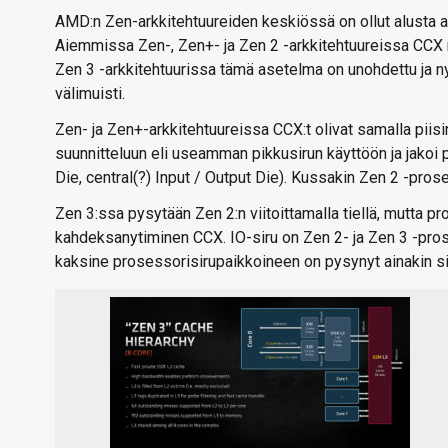
AMD:n Zen-arkkitehtuureiden keskiössä on ollut alusta
Aiemmissa Zen-, Zen+- ja Zen 2 -arkkitehtuureissa CCX rak
Zen 3 -arkkitehtuurissa tämä asetelma on unohdettu ja n
välimuisti.
Zen- ja Zen+-arkkitehtuureissa CCX:t olivat samalla piisi
suunnitteluun eli useamman pikkusirun käyttöön ja jakoi 
Die, central(?) Input / Output Die). Kussakin Zen 2 -pr
Zen 3:ssa pysytään Zen 2:n viitoittamalla tiellä, mutta p
kahdeksanytiminen CCX. IO-siru on Zen 2- ja Zen 3 -prose
kaksine prosessorisirupaikkoineen on pysynyt ainakin s