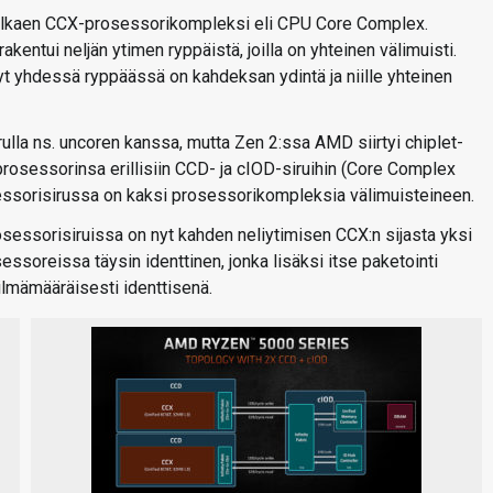
 alkaen CCX-prosessorikompleksi eli CPU Core Complex.
entui neljän ytimen ryppäistä, joilla on yhteinen välimuisti.
yt yhdessä ryppäässä on kahdeksan ydintä ja niille yhteinen
rulla ns. uncoren kanssa, mutta Zen 2:ssa AMD siirtyi chiplet-
prosessorinsa erillisiin CCD- ja cIOD-siruihin (Core Complex
osessorisirussa on kaksi prosessorikompleksia välimuisteineen.
rosessorisiruissa on nyt kahden neliytimisen CCX:n sijasta yksi
ssoreissa täysin identtinen, jonka lisäksi itse paketointi
ilmämääräisesti identtisenä.