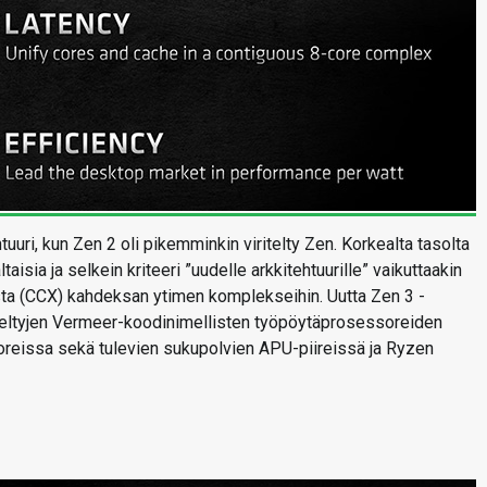
uuri, kun Zen 2 oli pikemminkin viritelty Zen. Korkealta tasolta
aisia ja selkein kriteeri ”uudelle arkkitehtuurille” vaikuttaakin
ta (CCX) kahdeksan ytimen komplekseihin. Uutta Zen 3 -
siteltyjen Vermeer-koodinimellisten työpöytäprosessoreiden
oreissa sekä tulevien sukupolvien APU-piireissä ja Ryzen