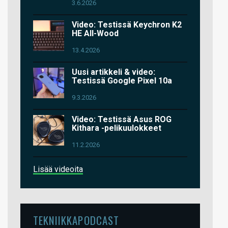
3.6.2026
Video: Testissä Keychron K2
HE All-Wood
13.4.2026
Uusi artikkeli & video:
Testissä Google Pixel 10a
9.3.2026
Video: Testissä Asus ROG
Kithara -pelikuulokkeet
11.2.2026
Lisää videoita
TEKNIIKKAPODCAST