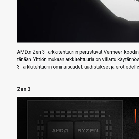
AMD:n Zen 3 -arkkitehtuuriin perustuvat Vermeer-koodin
tänään. Yhtiön mukaan arkkitehtuuria on viilattu käytänn
3 -arkkitehtuurin ominaisuudet, uudistukset ja erot edell
Zen 3