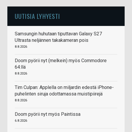
UUTISIA LYHYESTI
Samsungin huhutaan tiputtavan Galaxy S27
Ultrasta neljännen takakameran pois
8.8.2026
Doom pyörii nyt (melkein) myös Commodore
64:llä
8.8.2026
Tim Culpan: Applella on miljardin edestä iPhone-
puhelinten siruja odottamassa muistipiirejä
8.8.2026
Doom pyörii nyt myös Paintissa
6.8.2026