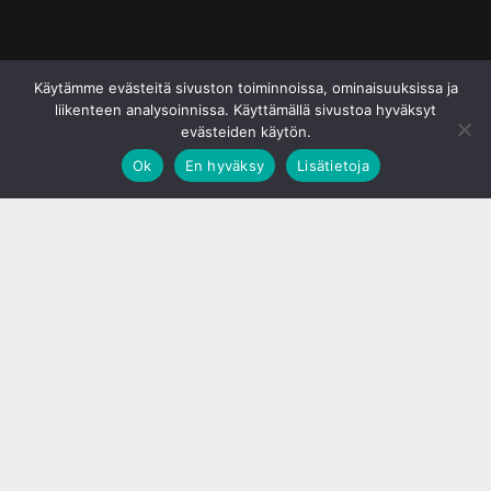
© S&J Media Oy
Käytämme evästeitä sivuston toiminnoissa, ominaisuuksissa ja
liikenteen analysoinnissa. Käyttämällä sivustoa hyväksyt
evästeiden käytön.
Ok
En hyväksy
Lisätietoja
;