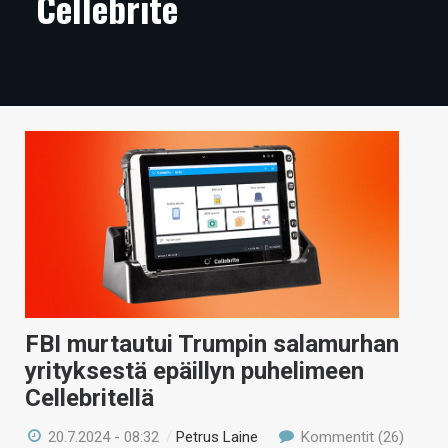
Cellebrite
ARTIKKELIT
VIDEOT
TECHBBS
TIETOA
HINTA.FI
KAUPPA
VAIHDA TEEMA
FBI murtautui Trumpin salamurhan
yrityksestä epäillyn puhelimeen
HAKU
Cellebritellä
20.7.2024 - 08:32
/
Petrus Laine
Kommentit (26)