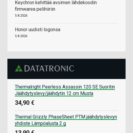
Keychron kehittää avoimen lähdekoodin
firmwarea pelihiiriin
5.8.2026
Honor uudisti logonsa
5.8.2026
Thermalright Peerless Assassin 120 SE Suoritin
Jäähdytyslevy/jäähdytin 12 cm Musta
34,90 €
Thermal Grizzly PhaseSheet PTM jäähdytyslevyn
yhdiste Lämpöalusta 2 g
13,90 €