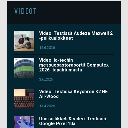
VIDEOT
Video: Testissä Audeze Maxwell 2
-pelikuulokkeet
15.6.2026
Video: io-techin
messuosastoraportit Computex
2026 -tapahtumasta
3.6.2026
Video: Testissä Keychron K2 HE
All-Wood
13.4.2026
Uusi artikkeli & video: Testissä
Google Pixel 10a