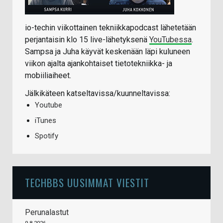
io-techin viikottainen tekniikkapodcast lähetetään
perjantaisin klo 15 live-lähetyksenä
YouTubessa
.
Sampsa ja Juha käyvät keskenään läpi kuluneen
viikon ajalta ajankohtaiset tietotekniikka- ja
mobiiliaiheet.
Jälkikäteen katseltavissa/kuunneltavissa:
Youtube
iTunes
Spotify
TECHBBS UUSIMMAT VIESTIT
Perunalastut