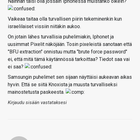
Näinhän taisi olla jossain Iphonessa muistanko oikein?
Vaikeaa taitaa olla turvallisen piirin tekeminenkin kun
israelilaiset vissiin niitäkin aukoo.
On jotain lähes turvallisia puhelimiakin, Iphonet ja
uusimmat Pixelit näköjään. Tosin pixeleistä sanotaan että
"BFU extraction" onnistuu mutta "brute force password"
ei, että mitä tämä käytännössä tarkoittaa? Tiedot saa vai
ei saa?
Samsungin puhelimet sen sijaan näyttäisi aukeavan aikas
hyvin. Että se siitä Knoxista ja muusta turvalliseksi
mainostetusta paskeesta.
Kirjaudu sisään vastataksesi