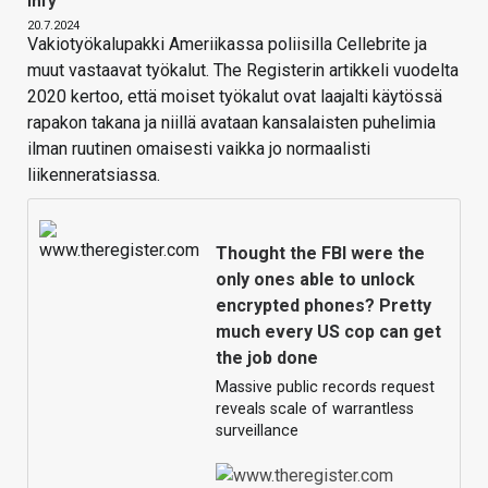
Infy
20.7.2024
Vakiotyökalupakki Ameriikassa poliisilla Cellebrite ja
muut vastaavat työkalut. The Registerin artikkeli vuodelta
2020 kertoo, että moiset työkalut ovat laajalti käytössä
rapakon takana ja niillä avataan kansalaisten puhelimia
ilman ruutinen omaisesti vaikka jo normaalisti
liikenneratsiassa.
Thought the FBI were the
only ones able to unlock
encrypted phones? Pretty
much every US cop can get
the job done
Massive public records request
reveals scale of warrantless
surveillance