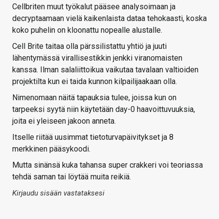
Cellbriten muut työkalut pääsee analysoimaan ja
decryptaamaan vielä kaikenlaista dataa tehokaasti, koska
koko puhelin on kloonattu nopealle alustalle.
Cell Brite taitaa olla pärssilistattu yhtiö ja juuti
lähentymässä virallisestikkin jenkki viranomaisten
kanssa. Ilman salaliittoikua vaikutaa tavalaan valtioiden
projektilta kun ei taida kunnon kilpailijaakaan olla.
Nimenomaan näitä tapauksia tulee, joissa kun on
tarpeeksi syytä niin käytetään day-0 haavoittuvuuksia,
joita ei yleiseen jakoon anneta.
Itselle riitää uusimmat tietoturvapäivitykset ja 8
merkkinen pääsykoodi.
Mutta sinänsä kuka tahansa super crakkeri voi teoriassa
tehdä saman tai löytää muita reikiä.
Kirjaudu sisään vastataksesi