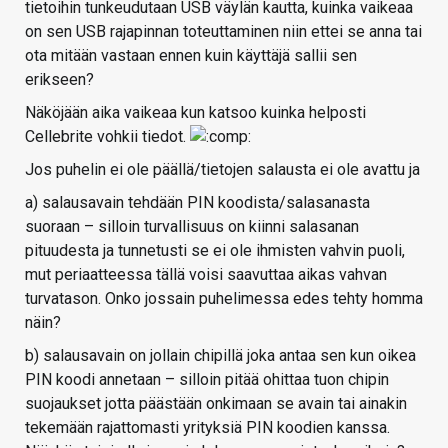
tietoihin tunkeudutaan USB väylän kautta, kuinka vaikeaa
on sen USB rajapinnan toteuttaminen niin ettei se anna tai
ota mitään vastaan ennen kuin käyttäjä sallii sen
erikseen?
Näköjään aika vaikeaa kun katsoo kuinka helposti
Cellebrite vohkii tiedot.
Jos puhelin ei ole päällä/tietojen salausta ei ole avattu ja
a) salausavain tehdään PIN koodista/salasanasta
suoraan – silloin turvallisuus on kiinni salasanan
pituudesta ja tunnetusti se ei ole ihmisten vahvin puoli,
mut periaatteessa tällä voisi saavuttaa aikas vahvan
turvatason. Onko jossain puhelimessa edes tehty homma
näin?
b) salausavain on jollain chipillä joka antaa sen kun oikea
PIN koodi annetaan – silloin pitää ohittaa tuon chipin
suojaukset jotta päästään onkimaan se avain tai ainakin
tekemään rajattomasti yrityksiä PIN koodien kanssa.