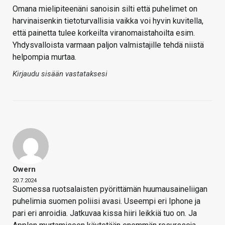
Omana mielipiteenäni sanoisin silti että puhelimet on
harvinaisenkin tietoturvallisia vaikka voi hyvin kuvitella,
että painetta tulee korkeilta viranomaistahoilta esim.
Yhdysvalloista varmaan paljon valmistajille tehdä niistä
helpompia murtaa.
Kirjaudu sisään vastataksesi
Owern
20.7.2024
Suomessa ruotsalaisten pyörittämän huumausaineliigan
puhelimia suomen poliisi avasi. Useempi eri Iphone ja
pari eri anroidia. Jatkuvaa kissa hiiri leikkiä tuo on. Ja