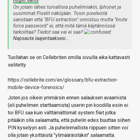
huglo sanoi
On jotain lähes turvallisia puhelimiakin, Iphonet ja
uusimmat Pixelit näköjään. Tosin pixeleistä
sanotaan että "BFU extraction" onnistuu mutta "brute
force password" ei, että mitä tämä käytännössä
tarkoittaa? Tiedot saa vai ei saa?
Napsauta laajentaaksesi…
Tuollahan se on Cellebriten omilla sivuilla aika kattavasti
selitetty.
https://cellebrite.com/en/glossary/bfu-extraction-
mobile-device-forensics/
Joten jos oikein ymmärsin ennen salauksen avaamista
(eli puhelimen starttaamista) userin pin koodilla esiin ei
toi BFU saa kuin välttämättömät system filet jotka
pitääkin olla salaamatta, että puhelin edes buuttaa siihen
PIN kyselyyn asti. Ja puhelinmallista riippuen sitten voi
olla jotain yksittäistä "ylimääräistäkin" salaamatta.