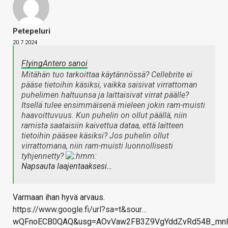
Petepeluri
20.7.2024
FlyingAntero sanoi
Mitähän tuo tarkoittaa käytännössä? Cellebrite ei
pääse tietoihin käsiksi, vaikka saisivat virrattoman
puhelimen haltuunsa ja laittaisivat virrat päälle?
Itsellä tulee ensimmäisenä mieleen jokin ram-muisti
haavoittuvuus. Kun puhelin on ollut päällä, niin
ramista saataisiin kaivettua dataa, että laitteen
tietoihin pääsee käsiksi? Jos puhelin ollut
virrattomana, niin ram-muisti luonnollisesti
tyhjennetty?
Napsauta laajentaaksesi…
Varmaan ihan hyvä arvaus.
https://www.google.fi/url?sa=t&sour
…
wQFnoECB0QAQ&usg=AOvVaw2FB3Z9VgYddZvRd54B_mn