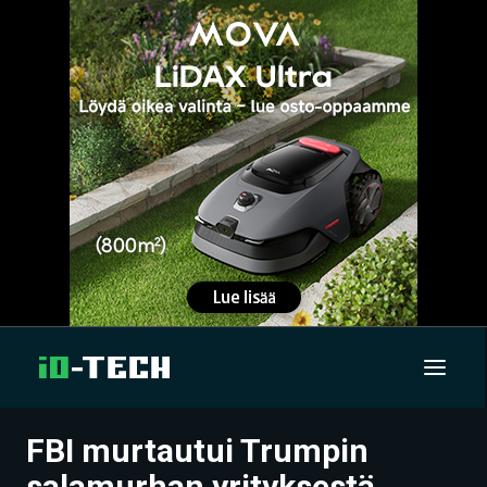
FBI murtautui Trumpin
UUTISET
salamurhan yrityksestä