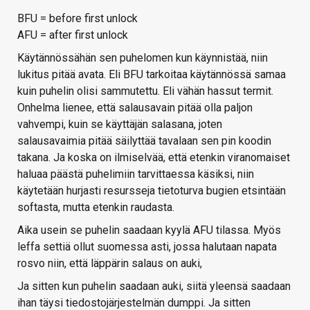
BFU = before first unlock
AFU = after first unlock
Käytännössähän sen puhelomen kun käynnistää, niin
lukitus pitää avata. Eli BFU tarkoitaa käytännössä samaa
kuin puhelin olisi sammutettu. Eli vähän hassut termit.
Onhelma lienee, että salausavain pitää olla paljon
vahvempi, kuin se käyttäjän salasana, joten
salausavaimia pitää säilyttää tavalaan sen pin koodin
takana. Ja koska on ilmiselvää, että etenkin viranomaiset
haluaa päästä puhelimiin tarvittaessa käsiksi, niin
käytetään hurjasti resursseja tietoturva bugien etsintään
softasta, mutta etenkin raudasta.
Aika usein se puhelin saadaan kyylä AFU tilassa. Myös
leffa settiä ollut suomessa asti, jossa halutaan napata
rosvo niin, että läppärin salaus on auki,
Ja sitten kun puhelin saadaan auki, siitä yleensä saadaan
ihan täysi tiedostojärjestelmän dumppi. Ja sitten