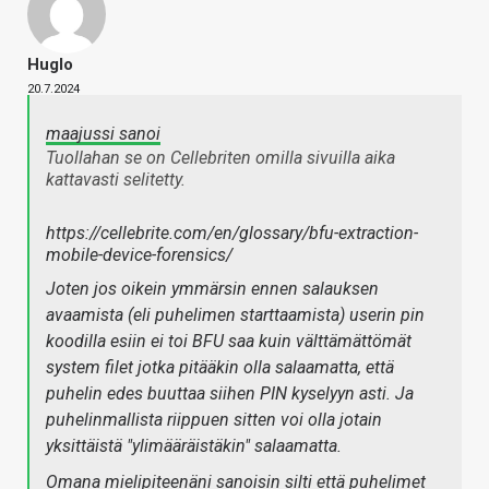
Huglo
20.7.2024
maajussi sanoi
Tuollahan se on Cellebriten omilla sivuilla aika
kattavasti selitetty.
https://cellebrite.com/en/glossary/bfu-extraction-
mobile-device-forensics/
Joten jos oikein ymmärsin ennen salauksen
avaamista (eli puhelimen starttaamista) userin pin
koodilla esiin ei toi BFU saa kuin välttämättömät
system filet jotka pitääkin olla salaamatta, että
puhelin edes buuttaa siihen PIN kyselyyn asti. Ja
puhelinmallista riippuen sitten voi olla jotain
yksittäistä "ylimääräistäkin" salaamatta.
Omana mielipiteenäni sanoisin silti että puhelimet