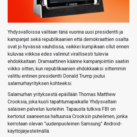
Yhdysvalloissa valitaan tänä vuonna uusi presidentti ja
kampanjat sekä republikaanien että demokraattien osalta
ovat jo hyvässä vauhdissa, vaikkei kumpikaan ollut ennen
kuluvaa viikkoa edes valinnut virallisesti tulevia
ehdokkaitaan. Dramaattinen käänne kampanjointiin saatiin
viikko sitten, kun republikaanien ehdokkaaksi sittemmin
valittu entinen presidentti Donald Trump joutui
salamurhayrityksen kohteeksi.
Salamurhan yrityksestä epäillään Thomas Matthew
Crooksia, joka kuoli tapahtumapaikalle Yhdysvaltain
salaisen palvelun luoteihin. Tapausta tutkiva FBI on
kertonut saaneensa haltuunsa Crooksin puhelimen, jonka
kerrotaan olevan ”uudenpuoleinen Samsung” Android-
käyttöjärjestelmällä.