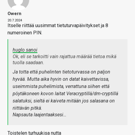
Owern
20.7.2024
Itselle riittää uusimmat tietuturvapäivitykset ja 8
numeroinen PIN.
huglo sanoi
Ok, eli se tarkoitti vain rajattua määrää tietoa mikä
tuolla saadaan.
Ja totta että puhelinten tietoturvassa on paljon
hyvää. Mutta aika hyvin on datat kaivettavissa,
useimmista puhelimista, verrattuna siihen että
pöytäkoneen kovon laitat Veracryptillä/dm-cryptillä
salatuksi, sieltä ei kaiveta mitään jos salasana on
riittävän pitkä.
Napsauta laajentaaksesi…
Toistelen turhuukisa nutta