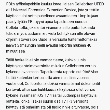
FBI:n työkalupakkiin kuuluu israelilaisen Cellebriten UFED
eli Universal Forensics Extraction Device, jota yritettiin
käyttää tuloksetta puhelimen avaamiseen. Umpikujaan
päädyttyään FBI pyysi apua tapaukseen suoraan
Cellebriteltä, joka antoi viranomaisille paitsi teknistä
tukea, myös uudemman, vielä kehityksen alla olevan
ohjelmistoversion. Uudella versiolla tuntemattomaksi
jäänyt Samsungin malli avautui raportin mukaan 40
minuutissa.
Tällä hetkellä ei ole varmaa tietoa, kuinka uusia
käyttöjärjestelmäversioita mikäkin Cellebriten versio
kykenee avaamaan. Tapauksesta raportoinut 9to5Mac
tietää kuitenkin kertoa, että aiemmin tänä vuonna
vuotaneet, Cellebriten aidoiksi varmistamat dokumentit
kertovat, ettei sen huhtikuussa käytössä ollut versio
kykene avaamaan iOS 17.4:ää tai uudempaa käyttäviä
laitteita, jonka lisäksi suurin osa 17.1-3 versioita
käyttävistä puhelimista oli tuolloin vielä turvassa, pois