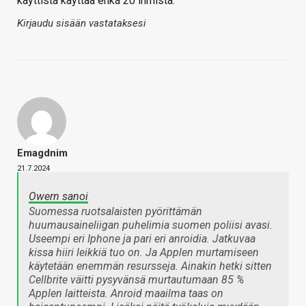
käyttistä käyttää ehkä 20 ihmistä.
Kirjaudu sisään vastataksesi
Emagdnim
21.7.2024
Owern sanoi
Suomessa ruotsalaisten pyörittämän
huumausaineliigan puhelimia suomen poliisi avasi.
Useempi eri Iphone ja pari eri anroidia. Jatkuvaa
kissa hiiri leikkiä tuo on. Ja Applen murtamiseen
käytetään enemmän resursseja. Ainakin hetki sitten
Cellbrite väitti pysyvänsä murtautumaan 85 %
Applen laitteista. Anroid maailma taas on