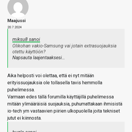
Maajussi
20.7.2024
miksu8 sanoi
Olikohan vakio-Samsung vai jotain extrasuojauksia
otettu käyttöön?
Napsauta laajentaaksesi…
Aika helposti voi olettaa, että ei nyt mitään
erityissuojauksia ole tollasella tavis hemmolla
puhelimessa.
Varmaan edes tällä forumilla käyttäjillä puhelimessa
mitään ylimääräisiä suojauksia, puhumattakaan ihmisistä
io-tech ym vastaavien piirien ulkopuolella joita tekniset
jutut ei kiinnosta.