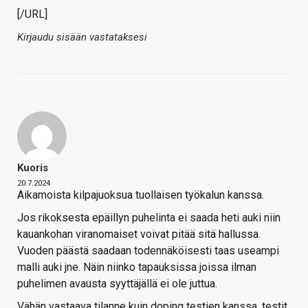
[/URL]
Kirjaudu sisään vastataksesi
Kuoris
20.7.2024
Aikamoista kilpajuoksua tuollaisen työkalun kanssa.
Jos rikoksesta epäillyn puhelinta ei saada heti auki niin
kauankohan viranomaiset voivat pitää sitä hallussa.
Vuoden päästä saadaan todennäköisesti taas useampi
malli auki jne. Näin niinko tapauksissa joissa ilman
puhelimen avausta syyttäjällä ei ole juttua.
Vähän vastaava tilanne kuin doping testien kanssa, testit