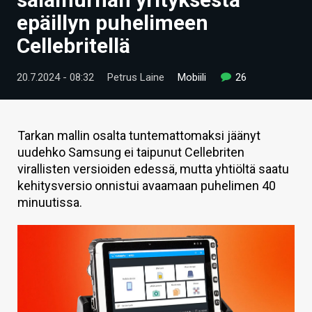
ARTIKKELIT
epäillyn puhelimeen
Cellebritellä
VIDEOT
TECHBBS
20.7.2024 - 08:32
Petrus Laine
Mobiili
26
TIETOA
HINTA.FI
Tarkan mallin osalta tuntemattomaksi jäänyt
uudehko Samsung ei taipunut Cellebriten
KAUPPA
virallisten versioiden edessä, mutta yhtiöltä saatu
kehitysversio onnistui avaamaan puhelimen 40
VAIHDA TEEMA
minuutissa.
HAKU