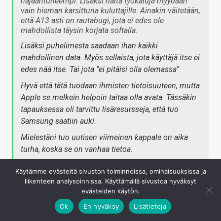
hajaantuneempi. Lisäksi näitä työkaluja myydään
vain hieman karsittuna kuluttajille. Ainakin väitetään,
että A13 asti on rautabugi, jota ei edes ole
mahdollista täysin korjata softalla.
Lisäksi puhelimesta saadaan ihan kaikki
mahdollinen data. Myös sellaista, jota käyttäjä itse ei
edes nää itse. Tai jota "ei pitäisi olla olemassa"
Hyvä että tätä tuodaan ihmisten tietoisuuteen, mutta
Apple se melkein helpoin taitaa olla avata. Tässäkin
tapauksessa oli tarvittu lisäresursseja, että tuo
Samsung saatiin auki.
Mielestäni tuo uutisen viimeinen kappale on aika
turha, koska se on vanhaa tietoa.
Keskiverto kuluttajan näistä ei tarvitse älyttömästi
Käytämme evästeitä sivuston toiminnoissa, ominaisuuksissa ja
välittää.
liikenteen analysoinnissa. Käyttämällä sivustoa hyväksyt
evästeiden käytön.
Edit: Oli muuten myös 40 minsaa kestänyt parissa
anroid puhelimessa avaus jos noita raportteja tutkii.
Ok
En hyväksy
Lisätietoja
Tuo voisi olla aika, mikä kestää 6 numeroisen