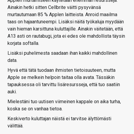
Applen murtamiseen käytetään enemmän resursseja.
Ainakin hetki sitten Cellbrite väitti pysyvänsä
murtautumaan 85 % Applen laitteista. Anroid maailma
taas on hajaantuneempi. Lisäksi näitä työkaluja myydään
vain hieman karsittuna kuluttajille. Ainakin väitetään, että
A13 asti on rautabugi, jota ei edes ole mahdollista täysin
korjata softalla.
Lisäksi puhelimesta saadaan ihan kaikki mahdollinen
data.
Hyvä että tätä tuodaan ihmisten tietoisuuteen, mutta
Apple se melkein helpoin taitaa olla avata. Tässäkin
tapauksessa oli tarvittu lisäresursseja, että tuo saatiin
auki.
Mielestäni tuo uutisen viimeinen kappale on aika turha,
koska se on vanhaa tietoa.
Keskiverto kuluttajan näistä ei tarvitse älyttömästi
välittää.