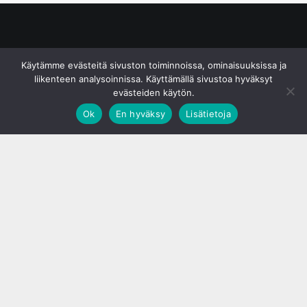
© S&J Media Oy
Käytämme evästeitä sivuston toiminnoissa, ominaisuuksissa ja
liikenteen analysoinnissa. Käyttämällä sivustoa hyväksyt
evästeiden käytön.
Ok
En hyväksy
Lisätietoja
;