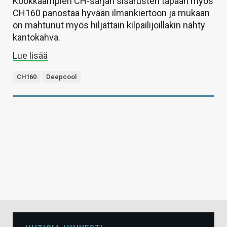
Kookkaampien CH-sarjan sisarusten tapaan myös
CH160 panostaa hyvään ilmankiertoon ja mukaan
on mahtunut myös hiljattain kilpailijoillakin nähty
kantokahva.
Lue lisää
CH160
Deepcool