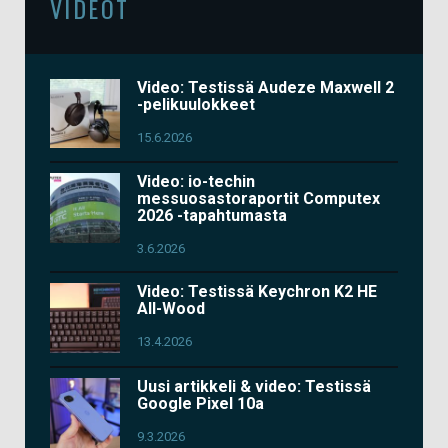
VIDEOT
Video: Testissä Audeze Maxwell 2
-pelikuulokkeet
15.6.2026
Video: io-techin
messuosastoraportit Computex
2026 -tapahtumasta
3.6.2026
Video: Testissä Keychron K2 HE
All-Wood
13.4.2026
Uusi artikkeli & video: Testissä
Google Pixel 10a
9.3.2026