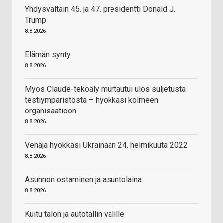
Yhdysvaltain 45. ja 47. presidentti Donald J.
Trump
8.8.2026
Elämän synty
8.8.2026
Myös Claude-tekoäly murtautui ulos suljetusta
testiympäristöstä – hyökkäsi kolmeen
organisaatioon
8.8.2026
Venäjä hyökkäsi Ukrainaan 24. helmikuuta 2022
8.8.2026
Asunnon ostaminen ja asuntolaina
8.8.2026
Kuitu talon ja autotallin välille