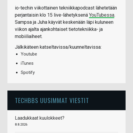
io-techin viikottainen tekniikkapodcast lähetetään
perjantaisin klo 15 live-lähetyksenä
YouTubessa
.
Sampsa ja Juha käyvät keskenään läpi kuluneen
viikon ajalta ajankohtaiset tietotekniikka- ja
mobiiliaiheet.
Jälkikäteen katseltavissa/kuunneltavissa:
Youtube
iTunes
Spotify
TECHBBS UUSIMMAT VIESTIT
Laadukkaat kuulokkeet?
8.8.2026