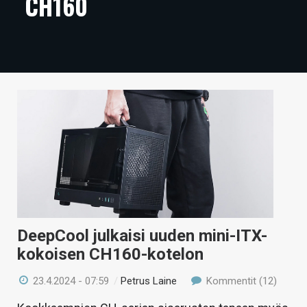
CH160
ARTIKKELIT
VIDEOT
TECHBBS
TIETOA
HINTA.FI
KAUPPA
VAIHDA TEEMA
DeepCool julkaisi uuden mini-ITX-
kokoisen CH160-kotelon
HAKU
23.4.2024 - 07:59
/
Petrus Laine
Kommentit (12)