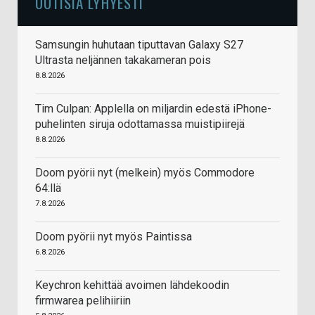
UUTISIA LYHYESTI
Samsungin huhutaan tiputtavan Galaxy S27
Ultrasta neljännen takakameran pois
8.8.2026
Tim Culpan: Applella on miljardin edestä iPhone-
puhelinten siruja odottamassa muistipiirejä
8.8.2026
Doom pyörii nyt (melkein) myös Commodore
64:llä
7.8.2026
Doom pyörii nyt myös Paintissa
6.8.2026
Keychron kehittää avoimen lähdekoodin
firmwarea pelihiiriin