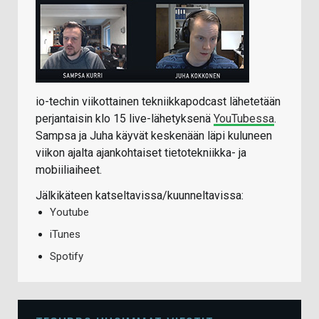
io-techin viikottainen tekniikkapodcast lähetetään
perjantaisin klo 15 live-lähetyksenä
YouTubessa
.
Sampsa ja Juha käyvät keskenään läpi kuluneen
viikon ajalta ajankohtaiset tietotekniikka- ja
mobiiliaiheet.
Jälkikäteen katseltavissa/kuunneltavissa:
Youtube
iTunes
Spotify