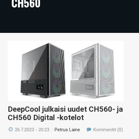
CH560
ARTIKKELIT
VIDEOT
TECHBBS
TIETOA
HINTA.FI
KAUPPA
VAIHDA TEEMA
DeepCool julkaisi uudet CH560- ja
CH560 Digital -kotelot
HAKU
26.7.2023 - 20:23
/
Petrus Laine
Kommentit (0)