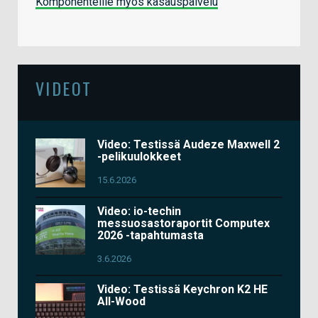
Komponenteille myös kasauspalvelu
VIDEOT
Video: Testissä Audeze Maxwell 2
-pelikuulokkeet
15.6.2026
Video: io-techin
messuosastoraportit Computex
2026 -tapahtumasta
3.6.2026
Video: Testissä Keychron K2 HE
All-Wood