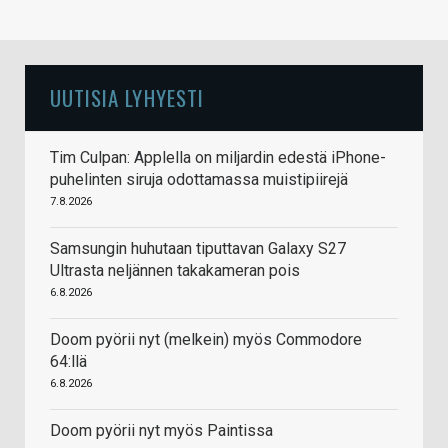
UUTISIA LYHYESTI
Tim Culpan: Applella on miljardin edestä iPhone-
puhelinten siruja odottamassa muistipiirejä
7.8.2026
Samsungin huhutaan tiputtavan Galaxy S27
Ultrasta neljännen takakameran pois
6.8.2026
Doom pyörii nyt (melkein) myös Commodore
64:llä
6.8.2026
Doom pyörii nyt myös Paintissa