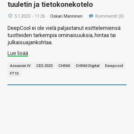
tuuletin ja tietokonekotelo
5.1.2023 - 11:26
/
Oskari Manninen
Kommentit (0)
DeepCool ei ole vielä paljastanut esittelemiensä
tuotteiden tarkempia ominaisuuksia, hintaa tai
julkaisuajankohtaa.
Lue lisää
Assassin IV
CES 2023
CH560
CH560 Digital
Deepcool
FT13