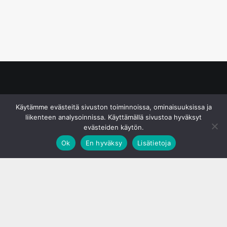
© S&J Media Oy
Käytämme evästeitä sivuston toiminnoissa, ominaisuuksissa ja
liikenteen analysoinnissa. Käyttämällä sivustoa hyväksyt
evästeiden käytön.
Ok
En hyväksy
Lisätietoja
;