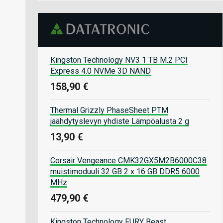
Kingston Technology NV3 1 TB M.2 PCI
Express 4.0 NVMe 3D NAND
158,90 €
Thermal Grizzly PhaseSheet PTM
jäähdytyslevyn yhdiste Lämpöalusta 2 g
13,90 €
Corsair Vengeance CMK32GX5M2B6000C38
muistimoduuli 32 GB 2 x 16 GB DDR5 6000
MHz
479,90 €
Kingston Technology FURY Beast