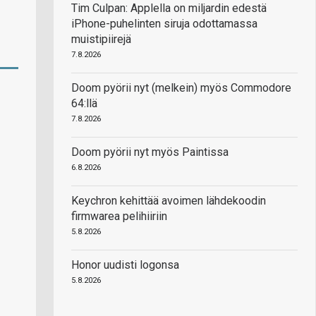
Tim Culpan: Applella on miljardin edestä
iPhone-puhelinten siruja odottamassa
muistipiirejä
7.8.2026
Doom pyörii nyt (melkein) myös Commodore
64:llä
7.8.2026
Doom pyörii nyt myös Paintissa
6.8.2026
Keychron kehittää avoimen lähdekoodin
firmwarea pelihiiriin
5.8.2026
Honor uudisti logonsa
5.8.2026