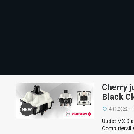
Cherry j
Black C
4.11.2022 - 
Uudet MX Blac
Computersille