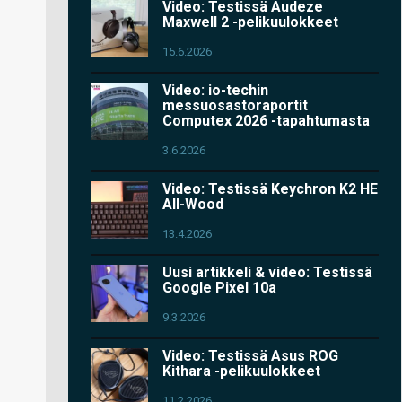
Video: Testissä Audeze
Maxwell 2 -pelikuulokkeet
15.6.2026
Video: io-techin
messuosastoraportit
Computex 2026 -tapahtumasta
3.6.2026
Video: Testissä Keychron K2 HE
All-Wood
13.4.2026
Uusi artikkeli & video: Testissä
Google Pixel 10a
9.3.2026
Video: Testissä Asus ROG
Kithara -pelikuulokkeet
11.2.2026