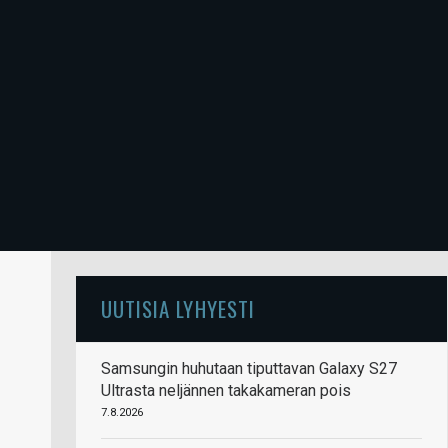
UUTISIA LYHYESTI
Samsungin huhutaan tiputtavan Galaxy S27
Ultrasta neljännen takakameran pois
7.8.2026