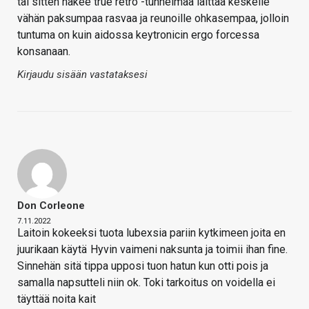
tai sitten hakee true retro -tunnelmaa laittaa keskelle
vähän paksumpaa rasvaa ja reunoille ohkasempaa, jolloin
tuntuma on kuin aidossa keytronicin ergo forcessa
konsanaan.
Kirjaudu sisään vastataksesi
Don Corleone
7.11.2022
Laitoin kokeeksi tuota lubexsia pariin kytkimeen joita en
juurikaan käytä
Hyvin vaimeni naksunta ja toimii ihan fine.
Sinnehän sitä tippa upposi tuon hatun kun otti pois ja
samalla napsutteli niin ok. Toki tarkoitus on voidella ei
täyttää noita kait