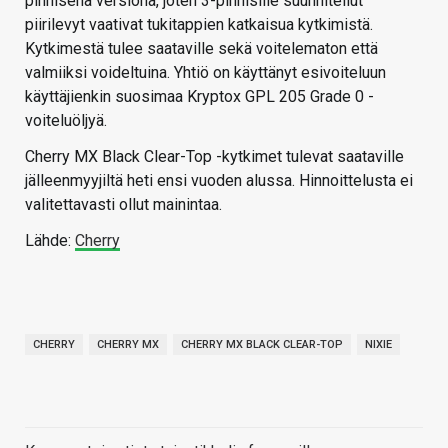
pinnisenä versiona, joten 3-pinnisille suunnitellut
piirilevyt vaativat tukitappien katkaisua kytkimistä.
Kytkimestä tulee saataville sekä voitelematon että
valmiiksi voideltuina. Yhtiö on käyttänyt esivoiteluun
käyttäjienkin suosimaa Kryptox GPL 205 Grade 0 -
voiteluöljyä.
Cherry MX Black Clear-Top -kytkimet tulevat saataville
jälleenmyyjiltä heti ensi vuoden alussa. Hinnoittelusta ei
valitettavasti ollut mainintaa.
Lähde:
Cherry
CHERRY
CHERRY MX
CHERRY MX BLACK CLEAR-TOP
NIXIE