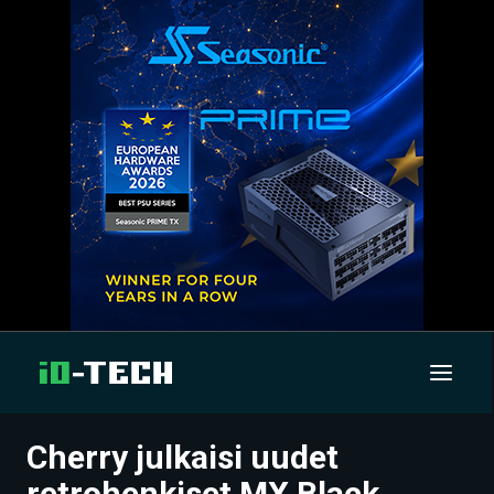
Cherry julkaisi uudet
UUTISET
retrohenkiset MX Black