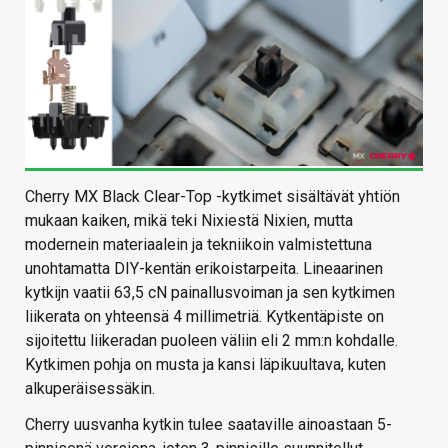
Cherry MX Black Clear-Top -kytkimet sisältävät yhtiön
mukaan kaiken, mikä teki Nixiestä Nixien, mutta
modernein materiaalein ja tekniikoin valmistettuna
unohtamatta DIY-kentän erikoistarpeita. Lineaarinen
kytkijn vaatii 63,5 cN painallusvoiman ja sen kytkimen
liikerata on yhteensä 4 millimetriä. Kytkentäpiste on
sijoitettu liikeradan puoleen väliin eli 2 mm:n kohdalle.
Kytkimen pohja on musta ja kansi läpikuultava, kuten
alkuperäisessäkin.
Cherry uusvanha kytkin tulee saataville ainoastaan 5-