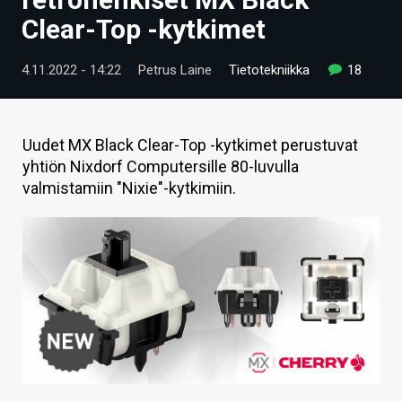
ARTIKKELIT
Clear-Top -kytkimet
VIDEOT
4.11.2022 - 14:22
Petrus Laine
Tietotekniikka
18
TECHBBS
TIETOA
Uudet MX Black Clear-Top -kytkimet perustuvat
yhtiön Nixdorf Computersille 80-luvulla
HINTA.FI
valmistamiin "Nixie"-kytkimiin.
KAUPPA
VAIHDA TEEMA
HAKU