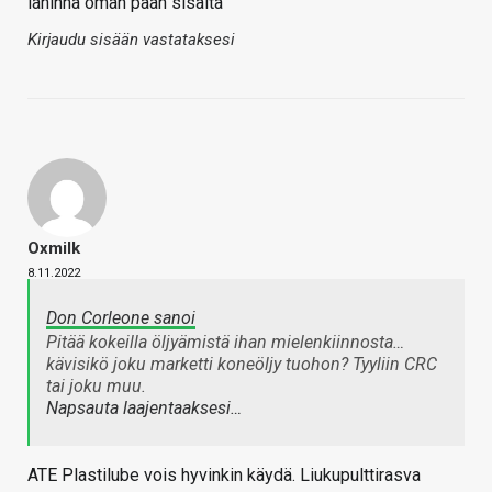
lähinnä oman pään sisältä
Kirjaudu sisään vastataksesi
Oxmilk
8.11.2022
Don Corleone sanoi
Pitää kokeilla öljyämistä ihan mielenkiinnosta…
kävisikö joku marketti koneöljy tuohon? Tyyliin CRC
tai joku muu.
Napsauta laajentaaksesi…
ATE Plastilube vois hyvinkin käydä. Liukupulttirasva