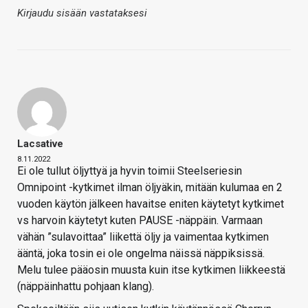
Kirjaudu sisään vastataksesi
Lacsative
8.11.2022
Ei ole tullut öljyttyä ja hyvin toimii Steelseriesin
Omnipoint -kytkimet ilman öljyäkin, mitään kulumaa en 2
vuoden käytön jälkeen havaitse eniten käytetyt kytkimet
vs harvoin käytetyt kuten PAUSE -näppäin. Varmaan
vähän ”sulavoittaa” liikettä öljy ja vaimentaa kytkimen
ääntä, joka tosin ei ole ongelma näissä näppiksissä.
Melu tulee pääosin muusta kuin itse kytkimen liikkeestä
(näppäinhattu pohjaan klang).