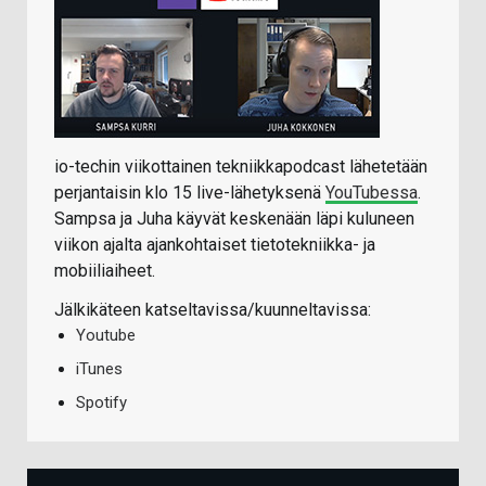
io-techin viikottainen tekniikkapodcast lähetetään
perjantaisin klo 15 live-lähetyksenä
YouTubessa
.
Sampsa ja Juha käyvät keskenään läpi kuluneen
viikon ajalta ajankohtaiset tietotekniikka- ja
mobiiliaiheet.
Jälkikäteen katseltavissa/kuunneltavissa:
Youtube
iTunes
Spotify