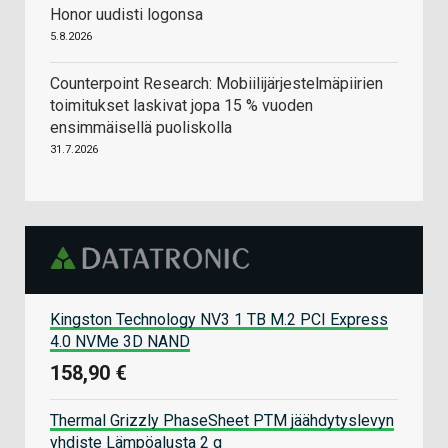
Honor uudisti logonsa
5.8.2026
Counterpoint Research: Mobiilijärjestelmäpiirien
toimitukset laskivat jopa 15 % vuoden
ensimmäisellä puoliskolla
31.7.2026
Kingston Technology NV3 1 TB M.2 PCI Express
4.0 NVMe 3D NAND
158,90 €
Thermal Grizzly PhaseSheet PTM jäähdytyslevyn
yhdiste Lämpöalusta 2 g