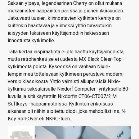
Saksan ylpeys, legendaarinen Cherry on ollut mukana
mekaanisten näppäinten parissa jo pienen ikuisuuden.
Jatkuvasti uusien, kiinnostavien kytkinten kehitys on
kuitenkin haastavaa ja viimeksi yhtiö turvautuikin
iäisyyden takaiseen käyttäjämodiin hakiessaan
innostusta kytkimelle.
Tällä kertaa inspiraatiota ei ole haettu käyttäjämodista,
mutta retrohenkeä se ei uudesta MX Black Clear-Top -
kytkimestä poista. Kyseessä on vanhaan Nixie-
lempinimeä tottelevaan kytkimeen perustuva moderni
versio klassikosta. Yhtiö valmisti alkuperäisiä Nixie-
kytkimiä saksalaiselle Nixdorf Computer -yritykselle 80-
luvulla ja sitä käytettiin Nixdorfin CT06-CT007/2 M
Softkeys -näppäimistöissä. Kytkinten erikoisuus
aikanaan oli niihin sioitettu diodi, joka mahdollisti ns. N-
Key Roll-Over eli NKRO-tuen.