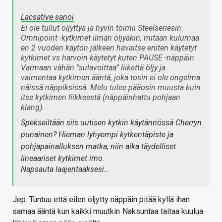
Lacsative sanoi
Ei ole tullut öljyttyä ja hyvin toimii Steelseriesin
Omnipoint -kytkimet ilman öljyäkin, mitään kulumaa
en 2 vuoden käytön jälkeen havaitse eniten käytetyt
kytkimet vs harvoin käytetyt kuten PAUSE -näppäin.
Varmaan vähän ”sulavoittaa” liikettä öljy ja
vaimentaa kytkimen ääntä, joka tosin ei ole ongelma
näissä näppiksissä. Melu tulee pääosin muusta kuin
itse kytkimen liikkeestä (näppäinhattu pohjaan
klang).
Spekseiltään siis uutisen kytkin käytännössä Cherryn
punainen? Hieman lyhyempi kytkentäpiste ja
pohjapainalluksen matka, niin aika täydelliset
lineaariset kytkimet imo.
Napsauta laajentaaksesi…
Jep. Tuntuu että eilen öljytty näppäin pitää kyllä ihan
samaa ääntä kun kaikki muutkin
Naksuntaa taitaa kuulua