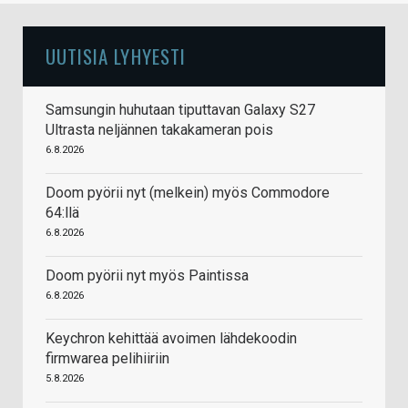
UUTISIA LYHYESTI
Samsungin huhutaan tiputtavan Galaxy S27
Ultrasta neljännen takakameran pois
6.8.2026
Doom pyörii nyt (melkein) myös Commodore
64:llä
6.8.2026
Doom pyörii nyt myös Paintissa
6.8.2026
Keychron kehittää avoimen lähdekoodin
firmwarea pelihiiriin
5.8.2026