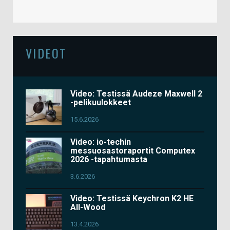
VIDEOT
Video: Testissä Audeze Maxwell 2
-pelikuulokkeet
15.6.2026
Video: io-techin
messuosastoraportit Computex
2026 -tapahtumasta
3.6.2026
Video: Testissä Keychron K2 HE
All-Wood
13.4.2026