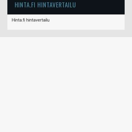
HINTA.FI HINTAVERTAILU
Hinta.fi hintavertailu