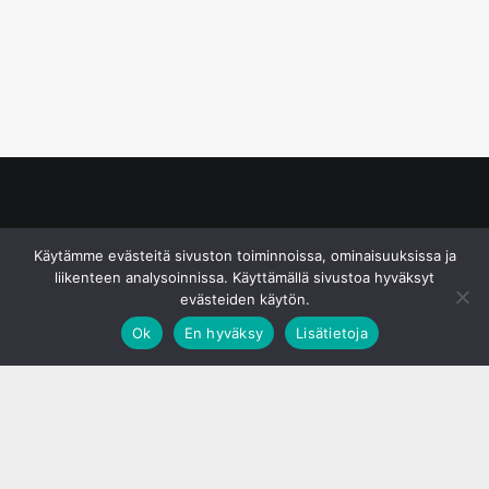
© S&J Media Oy
Käytämme evästeitä sivuston toiminnoissa, ominaisuuksissa ja
liikenteen analysoinnissa. Käyttämällä sivustoa hyväksyt
evästeiden käytön.
Ok
En hyväksy
Lisätietoja
;