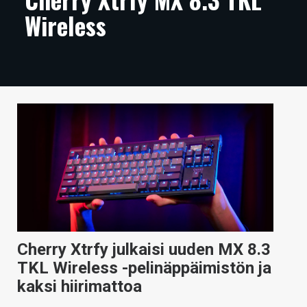
Wireless
ARTIKKELIT
VIDEOT
TECHBBS
TIETOA
HINTA.FI
KAUPPA
VAIHDA TEEMA
Cherry Xtrfy julkaisi uuden MX 8.3
HAKU
TKL Wireless -pelinäppäimistön ja
kaksi hiirimattoa