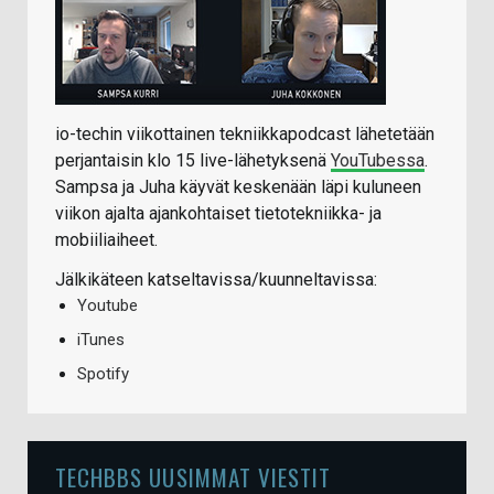
io-techin viikottainen tekniikkapodcast lähetetään
perjantaisin klo 15 live-lähetyksenä
YouTubessa
.
Sampsa ja Juha käyvät keskenään läpi kuluneen
viikon ajalta ajankohtaiset tietotekniikka- ja
mobiiliaiheet.
Jälkikäteen katseltavissa/kuunneltavissa:
Youtube
iTunes
Spotify
TECHBBS UUSIMMAT VIESTIT