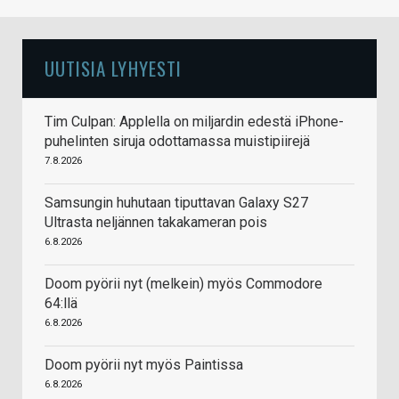
UUTISIA LYHYESTI
Tim Culpan: Applella on miljardin edestä iPhone-
puhelinten siruja odottamassa muistipiirejä
7.8.2026
Samsungin huhutaan tiputtavan Galaxy S27
Ultrasta neljännen takakameran pois
6.8.2026
Doom pyörii nyt (melkein) myös Commodore
64:llä
6.8.2026
Doom pyörii nyt myös Paintissa
6.8.2026