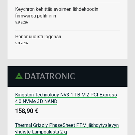
Keychron kehittää avoimen lähdekoodin
firmwarea pelihiiriin
5.8.2026
Honor uudisti logonsa
5.8.2026
Kingston Technology NV3 1 TB M.2 PCI Express
4.0 NVMe 3D NAND
158,90 €
Thermal Grizzly PhaseSheet PTM jäähdytyslevyn
yhdiste Lämpöalusta 2 g