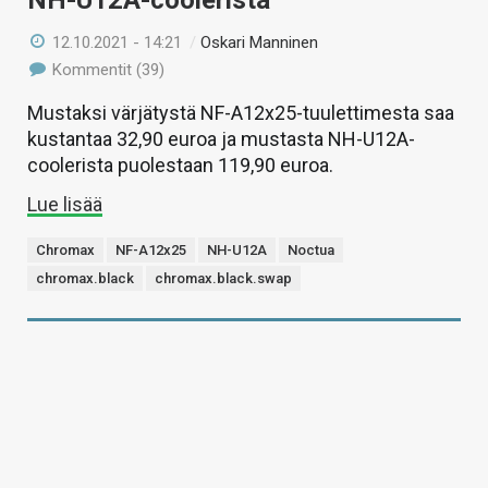
NH-U12A-coolerista
12.10.2021 - 14:21
/
Oskari Manninen
Kommentit (39)
Mustaksi värjätystä NF-A12x25-tuulettimesta saa
kustantaa 32,90 euroa ja mustasta NH-U12A-
coolerista puolestaan 119,90 euroa.
Lue lisää
Chromax
NF-A12x25
NH-U12A
Noctua
chromax.black
chromax.black.swap