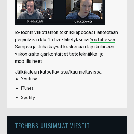
io-techin viikottainen tekniikkapodcast lähetetään
perjantaisin klo 15 live-lähetyksenä
YouTubessa
.
Sampsa ja Juha käyvät keskenään läpi kuluneen
viikon ajalta ajankohtaiset tietotekniikka- ja
mobiiliaiheet.
Jälkikäteen katseltavissa/kuunneltavissa:
Youtube
iTunes
Spotify
TECHBBS UUSIMMAT VIESTIT