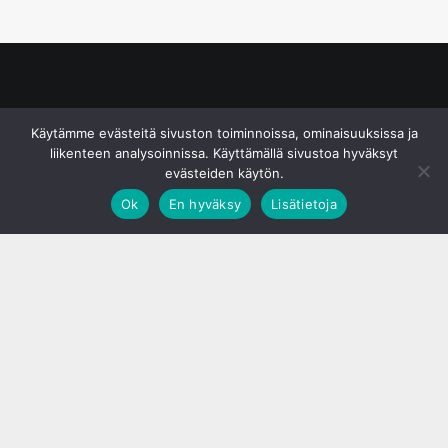
© S&J Media Oy
Käytämme evästeitä sivuston toiminnoissa, ominaisuuksissa ja
liikenteen analysoinnissa. Käyttämällä sivustoa hyväksyt
evästeiden käytön.
Ok
En hyväksy
Lisätietoja
;