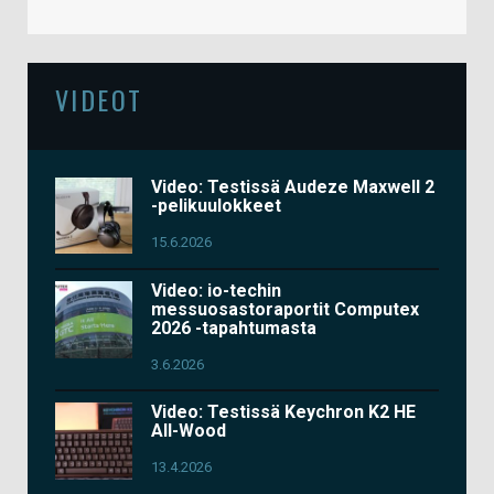
VIDEOT
Video: Testissä Audeze Maxwell 2
-pelikuulokkeet
15.6.2026
Video: io-techin
messuosastoraportit Computex
2026 -tapahtumasta
3.6.2026
Video: Testissä Keychron K2 HE
All-Wood
13.4.2026