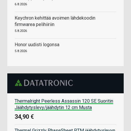
6.8.2026
Keychron kehittää avoimen lähdekoodin
firmwarea pelihiiriin
5.8.2026
Honor uudisti logonsa
5.8.2026
Thermalright Peerless Assassin 120 SE Suoritin
Jäähdytyslevy/jäähdytin 12 cm Musta
34,90 €
Thermal Grizzly PhaseSheet PTM jäähdytyslevyn