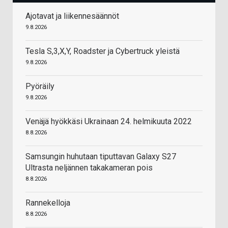
Ajotavat ja liikennesäännöt
9.8.2026
Tesla S,3,X,Y, Roadster ja Cybertruck yleistä
9.8.2026
Pyöräily
9.8.2026
Venäjä hyökkäsi Ukrainaan 24. helmikuuta 2022
8.8.2026
Samsungin huhutaan tiputtavan Galaxy S27
Ultrasta neljännen takakameran pois
8.8.2026
Rannekelloja
8.8.2026