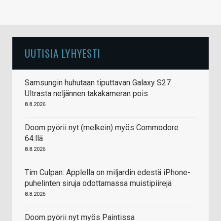
UUTISIA LYHYESTI
Samsungin huhutaan tiputtavan Galaxy S27
Ultrasta neljännen takakameran pois
8.8.2026
Doom pyörii nyt (melkein) myös Commodore
64:llä
8.8.2026
Tim Culpan: Applella on miljardin edestä iPhone-
puhelinten siruja odottamassa muistipiirejä
8.8.2026
Doom pyörii nyt myös Paintissa