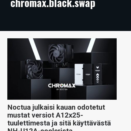
chromax.black.swap
ARTIKKELIT
VIDEOT
TECHBBS
TIETOA
HINTA.FI
KAUPPA
VAIHDA TEEMA
Noctua julkaisi kauan odotetut
HAKU
mustat versiot A12x25-
tuulettimesta ja sitä käyttävästä