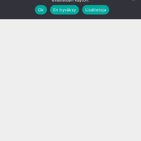
evästeiden käytön.
Ok
En hyväksy
Lisätietoja
;