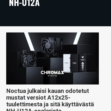
NH-U12A
ARTIKKELIT
VIDEOT
TECHBBS
TIETOA
HINTA.FI
KAUPPA
VAIHDA TEEMA
Noctua julkaisi kauan odotetut
HAKU
mustat versiot A12x25-
tuulettimesta ja sitä käyttävästä