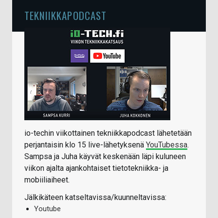
TEKNIIKKAPODCAST
io-techin viikottainen tekniikkapodcast lähetetään
perjantaisin klo 15 live-lähetyksenä
YouTubessa
.
Sampsa ja Juha käyvät keskenään läpi kuluneen
viikon ajalta ajankohtaiset tietotekniikka- ja
mobiiliaiheet.
Jälkikäteen katseltavissa/kuunneltavissa:
Youtube