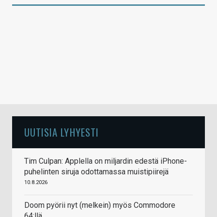
UUTISIA LYHYESTI
Tim Culpan: Applella on miljardin edestä iPhone-
puhelinten siruja odottamassa muistipiirejä
10.8.2026
Doom pyörii nyt (melkein) myös Commodore
64:llä