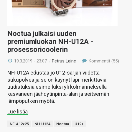
Noctua julkaisi uuden
premiumluokan NH-U12A -
prosessoricoolerin
19.3.2019 - 23:07
/
Petrus Laine
Kommentit (55)
NH-U12A edustaa jo U12-sarjan viidettä
sukupolvea ja se on käynyt läpi merkittäviä
uudistuksia esimerkiksi yli kolmanneksella
kasvaneen jäähdytinpinta-alan ja seitsemän
lämpöputken myötä.
Lue lisää
NF-A12x25
NH-U12A
Noctua
U12+