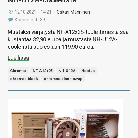
NH-U12A-coolerista
12.10.2021 - 14:21
/
Oskari Manninen
Kommentit (39)
Mustaksi värjätystä NF-A12x25-tuulettimesta saa
kustantaa 32,90 euroa ja mustasta NH-U12A-
coolerista puolestaan 119,90 euroa.
Lue lisää
Chromax
NF-A12x25
NH-U12A
Noctua
chromax.black
chromax.black.swap