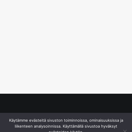
© S&J Media Oy
Käytämme evästeitä sivuston toiminnoissa, ominaisuuksissa ja
liikenteen analysoinnissa. Käyttämällä sivustoa hyväksyt