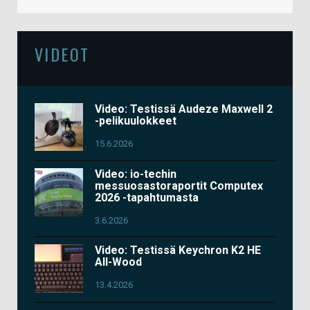
VIDEOT
Video: Testissä Audeze Maxwell 2
-pelikuulokkeet
15.6.2026
Video: io-techin
messuosastoraportit Computex
2026 -tapahtumasta
3.6.2026
Video: Testissä Keychron K2 HE
All-Wood
13.4.2026