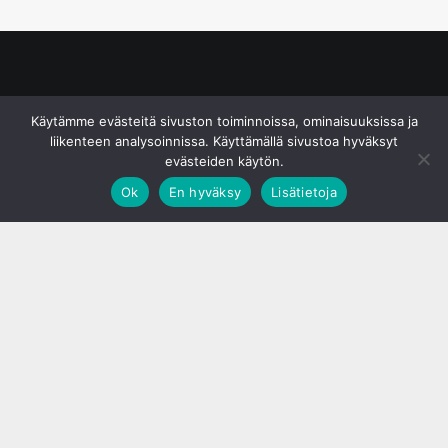
© S&J Media Oy
Käytämme evästeitä sivuston toiminnoissa, ominaisuuksissa ja
liikenteen analysoinnissa. Käyttämällä sivustoa hyväksyt
evästeiden käytön.
Ok
En hyväksy
Lisätietoja
;