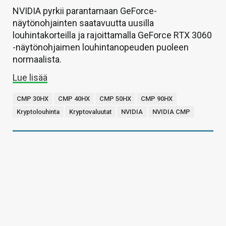
NVIDIA pyrkii parantamaan GeForce-
näytönohjainten saatavuutta uusilla
louhintakorteilla ja rajoittamalla GeForce RTX 3060
-näytönohjaimen louhintanopeuden puoleen
normaalista.
Lue lisää
CMP 30HX
CMP 40HX
CMP 50HX
CMP 90HX
Kryptolouhinta
Kryptovaluutat
NVIDIA
NVIDIA CMP