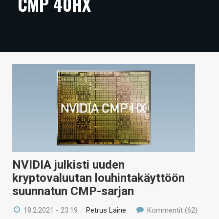
CMP 40HX
ARTIKKELIT
VIDEOT
TECHBBS
TIETOA
HINTA.FI
KAUPPA
VAIHDA TEEMA
NVIDIA julkisti uuden
kryptovaluutan louhintakäyttöön
HAKU
suunnatun CMP-sarjan
18.2.2021 - 23:19
/
Petrus Laine
Kommentit (62)