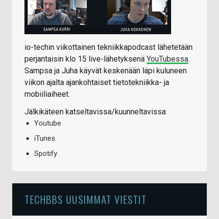
io-techin viikottainen tekniikkapodcast lähetetään
perjantaisin klo 15 live-lähetyksenä
YouTubessa
.
Sampsa ja Juha käyvät keskenään läpi kuluneen
viikon ajalta ajankohtaiset tietotekniikka- ja
mobiiliaiheet.
Jälkikäteen katseltavissa/kuunneltavissa:
Youtube
iTunes
Spotify
TECHBBS UUSIMMAT VIESTIT