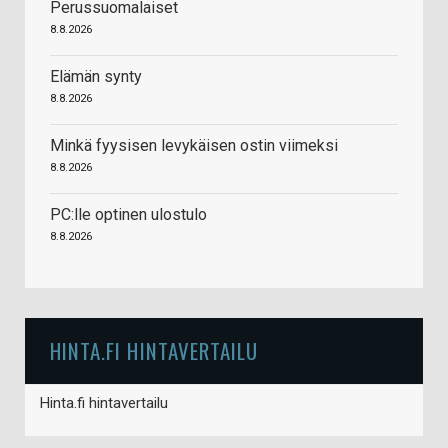
Perussuomalaiset
8.8.2026
Elämän synty
8.8.2026
Minkä fyysisen levykäisen ostin viimeksi
8.8.2026
PC:lle optinen ulostulo
8.8.2026
HINTA.FI HINTAVERTAILU
Hinta.fi hintavertailu