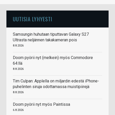
UUTISIA LYHYESTI
Samsungin huhutaan tiputtavan Galaxy S27
Ultrasta neljännen takakameran pois
8.8.2026
Doom pyörii nyt (melkein) myös Commodore
64:llä
8.8.2026
Tim Culpan: Applella on miljardin edestä iPhone-
puhelinten siruja odottamassa muistipiirejä
8.8.2026
Doom pyörii nyt myös Paintissa
6.8.2026