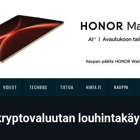
VIDEOT
TECHBBS
TIETOA
HINTA.FI
KAUPPA
 kryptovaluutan louhintakä