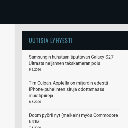
UUTISIA LYHYESTI
Samsungin huhutaan tiputtavan Galaxy S27
Ultrasta neljännen takakameran pois
8.8.2026
Tim Culpan: Applella on miljardin edestä
iPhone-puhelinten siruja odottamassa
muistipiirejä
8.8.2026
Doom pyörii nyt (melkein) myös Commodore
64:llä
7.8.2026