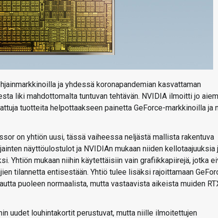
nohjainmarkkinoilla ja yhdessä koronapandemian kasvattaman
ta liki mahdottomalta tuntuvan tehtävän. NVIDIA ilmoitti jo aie
tuja tuotteita helpottaakseen painetta GeForce-markkinoilla ja 
r on yhtiön uusi, tässä vaiheessa neljästä mallista rakentuva
hjainten näyttöulostulot ja NVIDIAn mukaan niiden kellotaajuuksia 
. Yhtiön mukaan niihin käytettäisiin vain grafiikkapiirejä, jotka ei
ien tilannetta entisestään. Yhtiö tulee lisäksi rajoittamaan GeFor
utta puoleen normaalista, mutta vastaavista aikeista muiden RT
hin uudet louhintakortit perustuvat, mutta niille ilmoitettujen