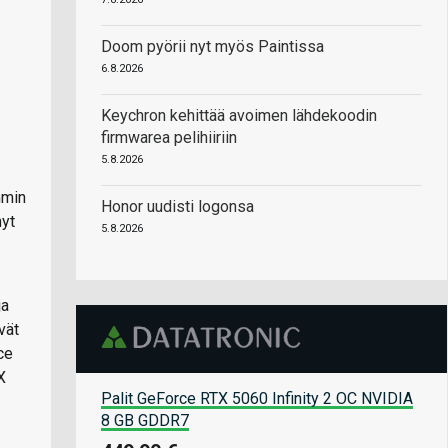
Doom pyörii nyt myös Paintissa
6.8.2026
Keychron kehittää avoimen lähdekoodin
firmwarea pelihiiriin
5.8.2026
mmin
Honor uudisti logonsa
nyt
5.8.2026
ja
vät
ce
X
Palit GeForce RTX 5060 Infinity 2 OC NVIDIA
8 GB GDDR7