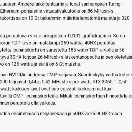
u uuteen Ampere-arkkitehtuuriin ja loput vanhempaan Turing-
Ethereum-pohjaisille virtuaalivaluutoille on 86 MHash/s.
ntakortissa on 10 Gt tarkemmin määrittelemätöntä muistia ja 320
 perustuvan viime sukupolven TU102-grafiikkapiiriin. Se on
takortin TDP-arvo on matalampi 250 wattia. 40HX perustuu
ustettu louhintakortti on varustettu 185 watin TDP-arvolla ja 36
ytyvä 30HX tarjoaa 26 MHash/s laskentanopeutta ja sen oletetaa
o on 125 wattia ja siinä on 6 Gt muistia.
man NVIDIAn uudessa CMP-sarjassa: Suorituskyky wattia kohde
090 tarjoavat 0,44 ja 0,42 MHash/s per watti, RTX 3060 Ti 0,50
atti; kaikkien luvut ovat siis selvästi korkeammat kuin
villä CMP-louhintakorteilla. Mikäli louhintakorttien hinnoittelu e
nnan perustelu olla vaikeaa.
uoden ensimmäisen neljänneksen ja 50HX sekä 90HX toisen