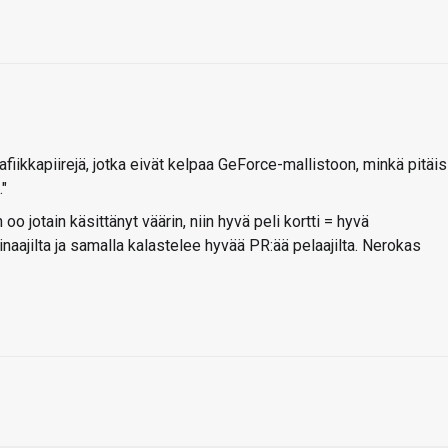
rafiikkapiirejä, jotka eivät kelpaa GeForce-mallistoon, minkä pitäis
."
o jotain käsittänyt väärin, niin hyvä peli kortti = hyvä
ainaajilta ja samalla kalastelee hyvää PR:ää pelaajilta. Nerokas