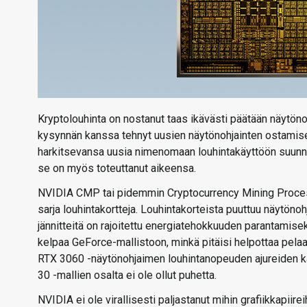
Kryptolouhinta on nostanut taas ikävästi päätään näytö
kysynnän kanssa tehnyt uusien näytönohjainten ostamises
harkitsevansa uusia nimenomaan louhintakäyttöön suunnat
se on myös toteuttanut aikeensa.
NVIDIA CMP tai pidemmin Cryptocurrency Mining Processo
sarja louhintakortteja. Louhintakorteista puuttuu näytöno
jännitteitä on rajoitettu energiatehokkuuden parantamiseksi
kelpaa GeForce-mallistoon, minkä pitäisi helpottaa pelaaj
RTX 3060 -näytönohjaimen louhintanopeuden ajureiden ka
30 -mallien osalta ei ole ollut puhetta.
NVIDIA ei ole virallisesti paljastanut mihin grafiikkapiirei