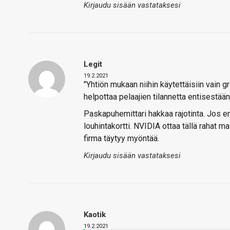
Kirjaudu sisään vastataksesi
Legit
19.2.2021
"Yhtiön mukaan niihin käytettäisiin vain g
helpottaa pelaajien tilannetta entisestään
Paskapuhemittari hakkaa rajotinta. Jos en o
louhintakortti. NVIDIA ottaa tällä rahat m
firma täytyy myöntää.
Kirjaudu sisään vastataksesi
Kaotik
19.2.2021