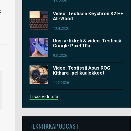
3.6.2026
5
Video: Testissä Keychron K2 HE
All-Wood
13.4.2026
Uusi artikkeli & video: Testissä
Google Pixel 10a
9.3.2026
Video: Testissä Asus ROG
Kithara -pelikuulokkeet
11.2.2026
Lisää videoita
TEKNIIKKAPODCAST