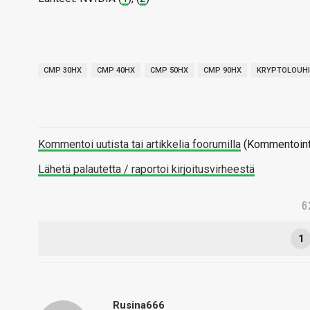
CMP 30HX
CMP 40HX
CMP 50HX
CMP 90HX
KRYPTOLOUHI
Kommentoi uutista tai artikkelia foorumilla
(Kommentointi 
Lähetä palautetta / raportoi kirjoitusvirheestä
6
1
Rusina666