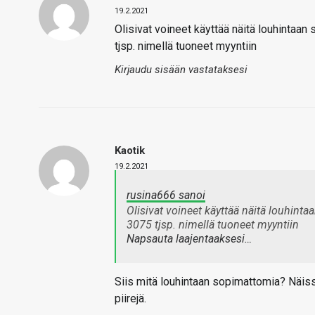
19.2.2021
Olisivat voineet käyttää näitä louhinta
tjsp. nimellä tuoneet myyntiin
Kirjaudu sisään vastataksesi
Kaotik
19.2.2021
rusina666 sanoi
Olisivat voineet käyttää näitä louhin
3075 tjsp. nimellä tuoneet myyntiin
Napsauta laajentaaksesi…
Siis mitä louhintaan sopimattomia? Näi
piirejä.