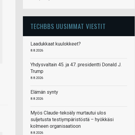
TECHBBS UUSIMMAT VIESTIT
Laadukkaat kuulokkeet?
8.8.2026
Yhdysvaltain 45. ja 47. presidentti Donald J.
Trump
8.8.2026
Elämän synty
8.8.2026
Myös Claude-tekoäly murtautui ulos
suljetusta testiympäristöstä – hyökkäsi
kolmeen organisaatioon
8.8.2026