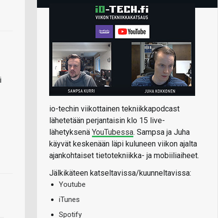
i
io-techin viikottainen tekniikkapodcast
lähetetään perjantaisin klo 15 live-
lähetyksenä
YouTubessa
. Sampsa ja Juha
käyvät keskenään läpi kuluneen viikon ajalta
ajankohtaiset tietotekniikka- ja mobiiliaiheet.
Jälkikäteen katseltavissa/kuunneltavissa:
Youtube
iTunes
Spotify