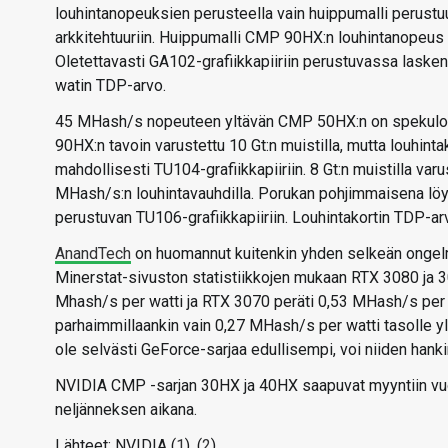
louhintanopeuksien perusteella vain huippumalli perustu
arkkitehtuuriin. Huippumalli CMP 90HX:n louhintanopeus 
Oletettavasti GA102-grafiikkapiiriin perustuvassa laske
watin TDP-arvo.
45 MHash/s nopeuteen yltävän CMP 50HX:n on spekuloitu
90HX:n tavoin varustettu 10 Gt:n muistilla, mutta louhin
mahdollisesti TU104-grafiikkapiiriin. 8 Gt:n muistilla var
MHash/s:n louhintavauhdilla. Porukan pohjimmaisena lö
perustuvan TU106-grafiikkapiiriin. Louhintakortin TDP-arv
AnandTech
on huomannut kuitenkin yhden selkeän ongel
Minerstat-sivuston statistiikkojen mukaan RTX 3080 ja 3
Mhash/s per watti ja RTX 3070 peräti 0,53 MHash/s per w
parhaimmillaankin vain 0,27 MHash/s per watti tasolle yltä
ole selvästi GeForce-sarjaa edullisempi, voi niiden hanki
NVIDIA CMP -sarjan 30HX ja 40HX saapuvat myyntiin v
neljänneksen aikana.
Lähteet: NVIDIA (
1
), (
2
)