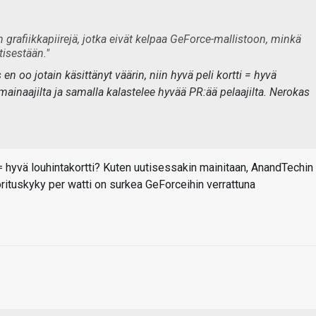
n grafiikkapiirejä, jotka eivät kelpaa GeForce-mallistoon, minkä
tisestään."
n oo jotain käsittänyt väärin, niin hyvä peli kortti = hyvä
 mainaajilta ja samalla kalastelee hyvää PR:ää pelaajilta. Nerokas
i = hyvä louhintakortti? Kuten uutisessakin mainitaan, AnandTechin
rituskyky per watti on surkea GeForceihin verrattuna