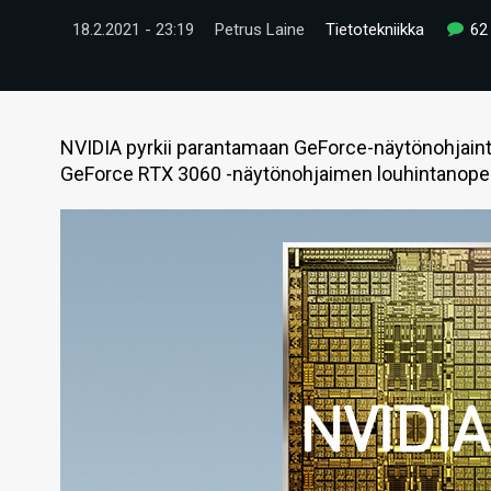
18.2.2021 - 23:19
Petrus Laine
Tietotekniikka
62
NVIDIA pyrkii parantamaan GeForce-näytönohjainten 
GeForce RTX 3060 -näytönohjaimen louhintanope