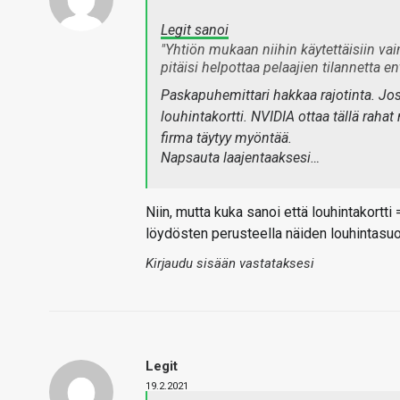
Legit sanoi
"Yhtiön mukaan niihin käytettäisiin vai
pitäisi helpottaa pelaajien tilannetta en
Paskapuhemittari hakkaa rajotinta. Jos e
louhintakortti. NVIDIA ottaa tällä rahat
firma täytyy myöntää.
Napsauta laajentaaksesi…
Niin, mutta kuka sanoi että louhintakortt
löydösten perusteella näiden louhintasuo
Kirjaudu sisään vastataksesi
Legit
19.2.2021