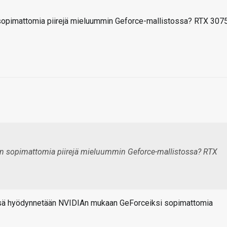
an sopimattomia piirejä mieluummin Geforce-mallistossa? RTX 307
taan sopimattomia piirejä mieluummin Geforce-mallistossa? RTX
ssä hyödynnetään NVIDIAn mukaan GeForceiksi sopimattomia