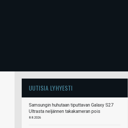
UUTISIA LYHYESTI
Samsungin huhutaan tiputtavan Galaxy S27
Ultrasta neljännen takakameran pois
8.8.2026