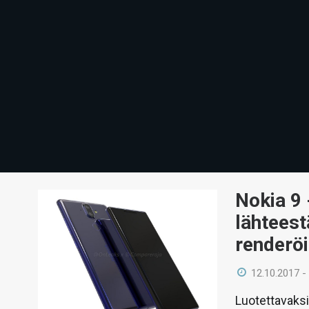
Nokia 9 
lähtees
renderö
12.10.2017 -
Luotettavaksi