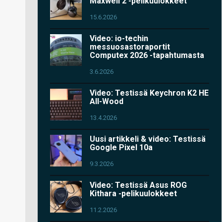
Maxwell 2 -pelikuulokkeet
15.6.2026
Video: io-techin
messuosastoraportit
Computex 2026 -tapahtumasta
3.6.2026
Video: Testissä Keychron K2 HE
All-Wood
13.4.2026
Uusi artikkeli & video: Testissä
Google Pixel 10a
9.3.2026
Video: Testissä Asus ROG
Kithara -pelikuulokkeet
11.2.2026