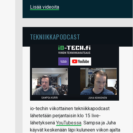
Lisää videoita
TEKNIIKKAPODCAST
io-techin viikottainen tekniikkapodcast
lähetetään perjantaisin klo 15 live-
lähetyksenä
YouTubessa
. Sampsa ja Juha
käyvät keskenään läpi kuluneen viikon ajalta