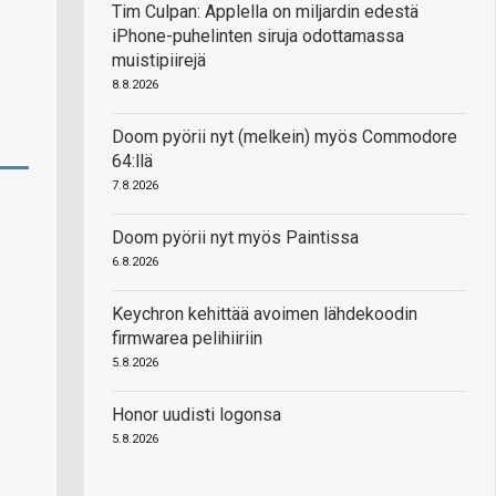
Tim Culpan: Applella on miljardin edestä
iPhone-puhelinten siruja odottamassa
muistipiirejä
8.8.2026
Doom pyörii nyt (melkein) myös Commodore
64:llä
7.8.2026
Doom pyörii nyt myös Paintissa
6.8.2026
Keychron kehittää avoimen lähdekoodin
firmwarea pelihiiriin
5.8.2026
Honor uudisti logonsa
5.8.2026