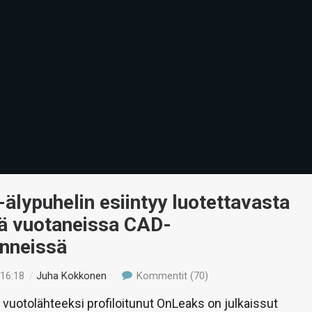
-älypuhelin esiintyy luotettavasta
tä vuotaneissa CAD-
inneissä
 16:18
/
Juha Kokkonen
Kommentit (70)
 vuotolähteeksi profiloitunut OnLeaks on julkaissut