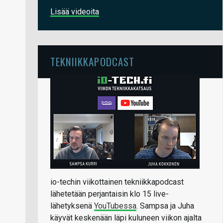
Lisää videoita
TEKNIIKKAPODCAST
io-techin viikottainen tekniikkapodcast
lähetetään perjantaisin klo 15 live-
lähetyksenä
YouTubessa
. Sampsa ja Juha
käyvät keskenään läpi kuluneen viikon ajalta