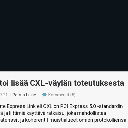
rtoi lisää CXL-väylän toteutuksesta
17:21
/
Petrus Laine
Kommentit (5)
te Express Link eli CXL on PCI Express 5.0 -standardin
ä ja liittimiä käyttävä ratkaisu, joka mahdollistaa
tenssit ja koherentit muistialueet omien protokolliensa