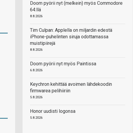
Doom pyörii nyt (melkein) myös Commodore
64:llä
8.8.2026
Tim Culpan: Applella on miljardin edestä
iPhone-puhelinten siruja odottamassa
muistipiirejä
8.8.2026
Doom pyörii nyt myös Paintissa
6.8.2026
Keychron kehittää avoimen lähdekoodin
firmwarea pelihiiriin
5.8.2026
Honor uudisti logonsa
5.8.2026