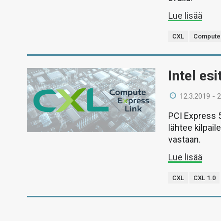
Lue lisää
CXL
Compute 
Intel es
12.3.2019 - 
PCI Express 5
lähtee kilpa
vastaan.
Lue lisää
CXL
CXL 1.0