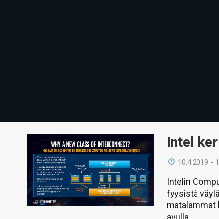
Intel ke
10.4.2019 - 
Intelin Compu
fyysistä väylä
matalammat la
avulla.