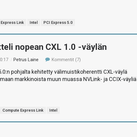
Express Link
Intel
PCI Express 5.0
itteli nopean CXL 1.0 -väylän
20:17
/
Petrus Laine
Kommentit (7)
.0:n pohjalta kehitetty välimuistikoherentti CXL-väylä
ilemaan markkinoista muun muassa NVLink- ja CCIX-väyliä
Compute Express Link
Intel