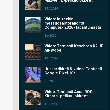
Maxwell 2 -pelikuulokkeet
15.6.2026
Video: io-techin
messuosastoraportit
Computex 2026 -tapahtumasta
3.6.2026
Video: Testissä Keychron K2 HE
All-Wood
13.4.2026
Uusi artikkeli & video: Testissä
Google Pixel 10a
9.3.2026
Video: Testissä Asus ROG
Kithara -pelikuulokkeet
11.2.2026