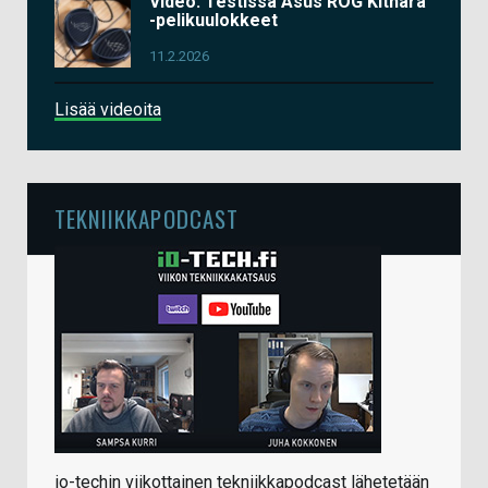
Video: Testissä Asus ROG Kithara
-pelikuulokkeet
11.2.2026
Lisää videoita
TEKNIIKKAPODCAST
io-techin viikottainen tekniikkapodcast lähetetään