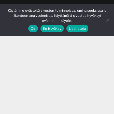
© S&J Media Oy
Käytämme evästeitä sivuston toiminnoissa, ominaisuuksissa ja
liikenteen analysoinnissa. Käyttämällä sivustoa hyväksyt
evästeiden käytön.
Ok
En hyväksy
Lisätietoja
;