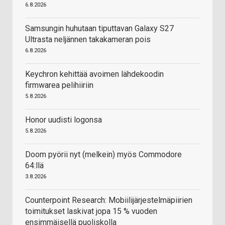
6.8.2026
Samsungin huhutaan tiputtavan Galaxy S27
Ultrasta neljännen takakameran pois
6.8.2026
Keychron kehittää avoimen lähdekoodin
firmwarea pelihiiriin
5.8.2026
Honor uudisti logonsa
5.8.2026
Doom pyörii nyt (melkein) myös Commodore
64:llä
3.8.2026
Counterpoint Research: Mobiilijärjestelmäpiirien
toimitukset laskivat jopa 15 % vuoden
ensimmäisellä puoliskolla