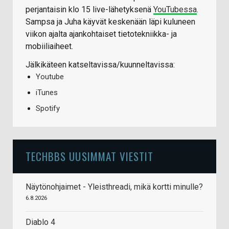
perjantaisin klo 15 live-lähetyksenä
YouTubessa
.
Sampsa ja Juha käyvät keskenään läpi kuluneen
viikon ajalta ajankohtaiset tietotekniikka- ja
mobiiliaiheet.
Jälkikäteen katseltavissa/kuunneltavissa:
Youtube
iTunes
Spotify
TECHBBS UUSIMMAT VIESTIT
Näytönohjaimet - Yleisthreadi, mikä kortti minulle?
6.8.2026
Diablo 4