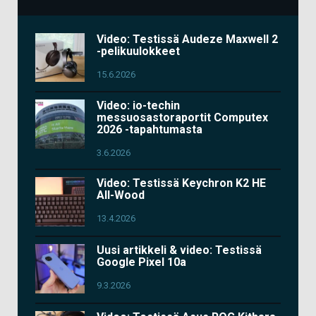
Video: Testissä Audeze Maxwell 2
-pelikuulokkeet
15.6.2026
Video: io-techin
messuosastoraportit Computex
2026 -tapahtumasta
3.6.2026
Video: Testissä Keychron K2 HE
All-Wood
13.4.2026
Uusi artikkeli & video: Testissä
Google Pixel 10a
9.3.2026