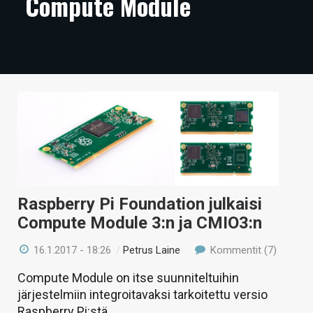
Compute Module
ARTIKKELIT
VIDEOT
TECHBBS
TIETOA
HINTA.FI
KAUPPA
VAIHDA TEEMA
Raspberry Pi Foundation julkaisi
Compute Module 3:n ja CMIO3:n
16.1.2017 - 18:26
/
Petrus Laine
Kommentit (7)
HAKU
Compute Module on itse suunniteltuihin
järjestelmiin integroitavaksi tarkoitettu versio
Raspberry Pi:stä.