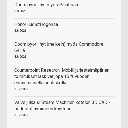
Doom pyörii nyt myös Paintissa
5.8.2026
Honor uudisti logonsa
5.8.2026
Doom pyörii nyt (melkein) myös Commodore
64:llä
3.8.2026
Counterpoint Research: Mobiilijärjestelmäpiirien
toimitukset laskivat jopa 15 % vuoden
ensimmäisellä puoliskolla
31.7.2026
Valve julkaisi Steam Machinen kotelon 3D CAD -
tiedostot avoimeen käyttöön
31.7.2026