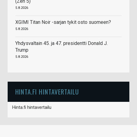
(Zen 5)
5.8.2026
XGIMI Titan Noir -sarjan tykit osto suomeen?
5.8.2026
Yhdysvaltain 45. ja 47. presidentti Donald J.
Trump
5.8.2026
HINTA.FI HINTAVERTAILU
Hinta.fi hintavertailu