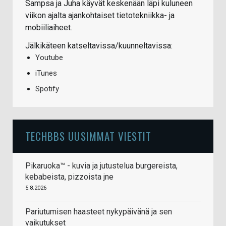
Sampsa ja Juha käyvät keskenään läpi kuluneen
viikon ajalta ajankohtaiset tietotekniikka- ja
mobiiliaiheet.
Jälkikäteen katseltavissa/kuunneltavissa:
Youtube
iTunes
Spotify
TECHBBS UUSIMMAT VIESTIT
Pikaruoka™ - kuvia ja jutustelua burgereista,
kebabeista, pizzoista jne
5.8.2026
Pariutumisen haasteet nykypäivänä ja sen
vaikutukset