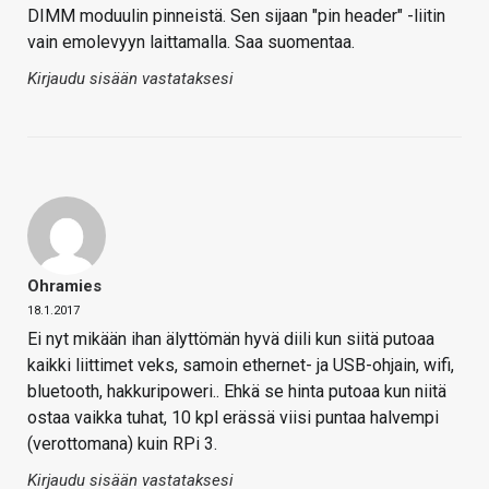
DIMM moduulin pinneistä. Sen sijaan "pin header" -liitin
vain emolevyyn laittamalla. Saa suomentaa.
Kirjaudu sisään vastataksesi
Ohramies
18.1.2017
Ei nyt mikään ihan älyttömän hyvä diili kun siitä putoaa
kaikki liittimet veks, samoin ethernet- ja USB-ohjain, wifi,
bluetooth, hakkuripoweri.. Ehkä se hinta putoaa kun niitä
ostaa vaikka tuhat, 10 kpl erässä viisi puntaa halvempi
(verottomana) kuin RPi 3.
Kirjaudu sisään vastataksesi