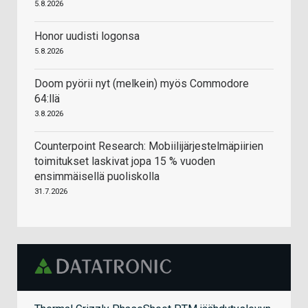
5.8.2026
Honor uudisti logonsa
5.8.2026
Doom pyörii nyt (melkein) myös Commodore
64:llä
3.8.2026
Counterpoint Research: Mobiilijärjestelmäpiirien
toimitukset laskivat jopa 15 % vuoden
ensimmäisellä puoliskolla
31.7.2026