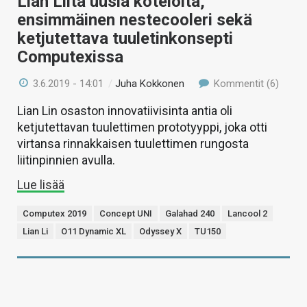
Lian Liltä uusia koteloita,
ensimmäinen nestecooleri sekä
ketjutettava tuuletinkonsepti
Computexissa
3.6.2019 - 14:01
/
Juha Kokkonen
Kommentit (6)
Lian Lin osaston innovatiivisinta antia oli
ketjutettavan tuulettimen prototyyppi, joka otti
virtansa rinnakkaisen tuulettimen rungosta
liitinpinnien avulla.
Lue lisää
Computex 2019
Concept UNI
Galahad 240
Lancool 2
Lian Li
O11 Dynamic XL
Odyssey X
TU150