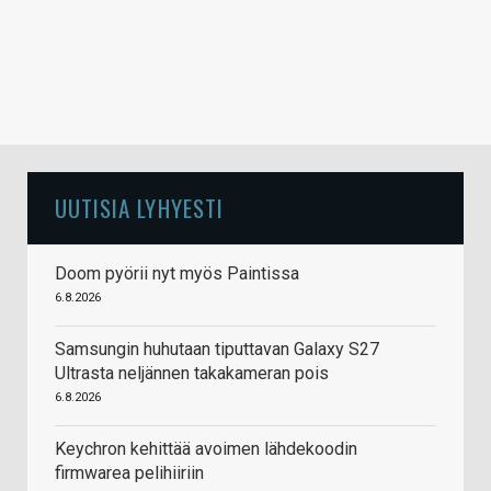
UUTISIA LYHYESTI
Doom pyörii nyt myös Paintissa
6.8.2026
Samsungin huhutaan tiputtavan Galaxy S27
Ultrasta neljännen takakameran pois
6.8.2026
Keychron kehittää avoimen lähdekoodin
firmwarea pelihiiriin