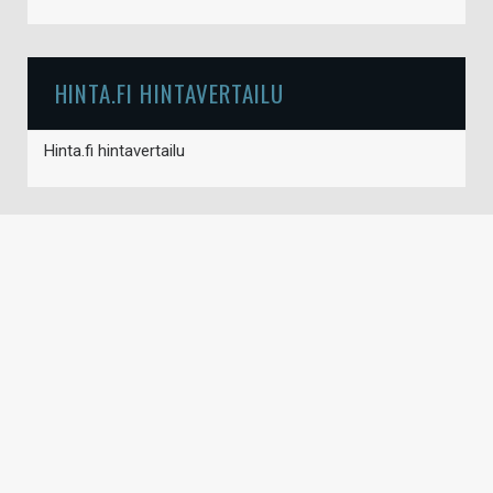
HINTA.FI HINTAVERTAILU
Hinta.fi hintavertailu