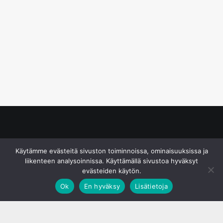
© S&J Media Oy
Käytämme evästeitä sivuston toiminnoissa, ominaisuuksissa ja
liikenteen analysoinnissa. Käyttämällä sivustoa hyväksyt
evästeiden käytön.
Ok
En hyväksy
Lisätietoja
;