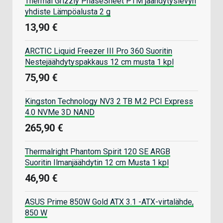
Thermal Grizzly PhaseSheet PTM jäähdytyslevyn
yhdiste Lämpöalusta 2 g
13,90 €
ARCTIC Liquid Freezer III Pro 360 Suoritin
Nestejäähdytyspakkaus 12 cm musta 1 kpl
75,90 €
Kingston Technology NV3 2 TB M.2 PCI Express
4.0 NVMe 3D NAND
265,90 €
Thermalright Phantom Spirit 120 SE ARGB
Suoritin Ilmanjäähdytin 12 cm Musta 1 kpl
46,90 €
ASUS Prime 850W Gold ATX 3.1 -ATX-virtalähde,
850 W